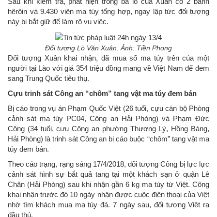
Sau khi kiểm tra, phát hiện trong ba lô của Xuân có 2 bánh
hêrôin và 9.430 viên ma túy tổng hợp, ngay lập tức đối tượng
này bị bắt giữ để làm rõ vụ việc.
Đối tượng Lò Văn Xuân. Ảnh: Tiền Phong
Đối tượng Xuân khai nhận, đã mua số ma túy trên của một
người tại Lào với giá 354 triệu đồng mang về Việt Nam để đem
sang Trung Quốc tiêu thụ.
Cựu trinh sát Công an “chôm” tang vật ma túy đem bán
Bị cáo trong vụ án Phạm Quốc Việt (26 tuổi, cựu cán bộ Phòng
cảnh sát ma túy PC04, Công an Hải Phòng) và Phạm Đức
Công (34 tuổi, cựu Công an phường Thượng Lý, Hồng Bàng,
Hải Phòng) là trinh sát Công an bị cáo buộc “chôm” tang vật ma
túy đem bán.
Theo cáo trạng, rạng sáng 17/4/2018, đối tượng Công bị lực lực
cảnh sát hình sự bắt quả tang tại một khách sạn ở quận Lê
Chân (Hải Phòng) sau khi nhận gần 6 kg ma túy từ Việt. Công
khai nhận trước đó 10 ngày nhận được cuộc điện thoại của Việt
nhờ tìm khách mua ma túy đá. 7 ngày sau, đối tượng Việt ra
đầu thú.