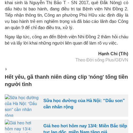
khai sinh là Nguyễn Thị Bảo T - SN 2017, quê Đắk Nông) có
dấu hiệu bị bạo hành, đang điều trị tại Bệnh viện Nhi Đồng 2.
Tiếp nhận thông tin, Công an phường Phú Hữu xác định đây là
vụ bạo hành trẻ em nghiêm trọng và đã báo cáo lãnh đạo Công
an quận 9 để chỉ đạo điều tra, xử lý.
Ngay lập tức, công an đến Bệnh viện Nhi Đồng 2 thăm hỏi cháu
bé và lấy lời khai những người liên quan để làm rõ vụ việc.
Hạnh Chi (T/h)
Theo Đời sống Plus/GĐVN
Hết yêu, gã thanh niên dùng clip 'nóng' tống tiền
người tình
Sữa học đường của Hà Nội: “Dấu son”
cần nhân rộng
Giá heo hơi hôm nay 13/4: Miền Bắc tiếp
tục lao dốc, miền Nam tăng giá