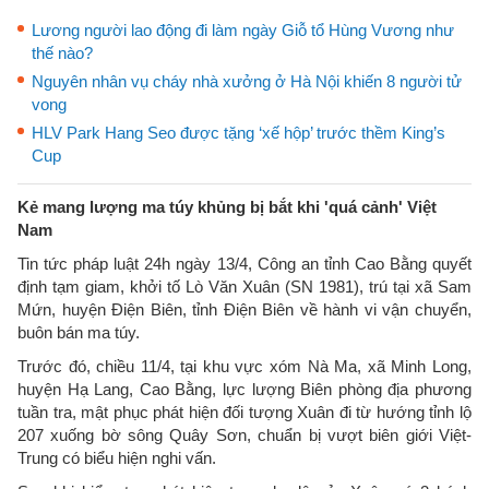
Lương người lao động đi làm ngày Giỗ tổ Hùng Vương như
thế nào?
Nguyên nhân vụ cháy nhà xưởng ở Hà Nội khiến 8 người tử
vong
HLV Park Hang Seo được tặng ‘xế hộp’ trước thềm King’s
Cup
Kẻ mang lượng ma túy khủng bị bắt khi 'quá cảnh' Việt
Nam
Tin tức pháp luật 24h ngày 13/4, Công an tỉnh Cao Bằng quyết
định tạm giam, khởi tố Lò Văn Xuân (SN 1981), trú tại xã Sam
Mứn, huyện Điện Biên, tỉnh Điện Biên về hành vi vận chuyển,
buôn bán ma túy.
Trước đó, chiều 11/4, tại khu vực xóm Nà Ma, xã Minh Long,
huyện Hạ Lang, Cao Bằng, lực lượng Biên phòng địa phương
tuần tra, mật phục phát hiện đối tượng Xuân đi từ hướng tỉnh lộ
207 xuống bờ sông Quây Sơn, chuẩn bị vượt biên giới Việt-
Trung có biểu hiện nghi vấn.