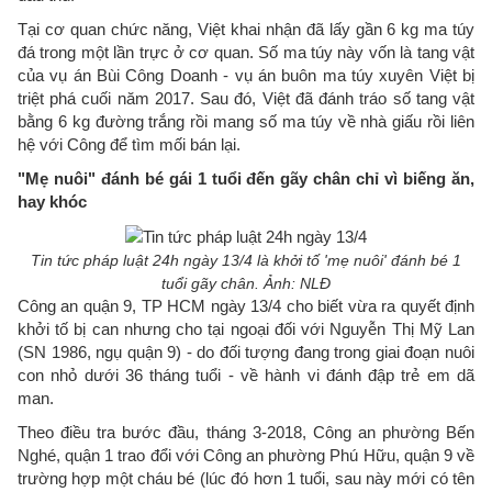
Tại cơ quan chức năng, Việt khai nhận đã lấy gần 6 kg ma túy
đá trong một lần trực ở cơ quan. Số ma túy này vốn là tang vật
của vụ án Bùi Công Doanh - vụ án buôn ma túy xuyên Việt bị
triệt phá cuối năm 2017. Sau đó, Việt đã đánh tráo số tang vật
bằng 6 kg đường trắng rồi mang số ma túy về nhà giấu rồi liên
hệ với Công để tìm mối bán lại.
"Mẹ nuôi" đánh bé gái 1 tuổi đến gãy chân chỉ vì biếng ăn,
hay khóc
Tin tức pháp luật 24h ngày 13/4 là khởi tố 'mẹ nuôi' đánh bé 1
tuổi gãy chân. Ảnh: NLĐ
Công an quận 9, TP HCM ngày 13/4 cho biết vừa ra quyết định
khởi tố bị can nhưng cho tại ngoại đối với Nguyễn Thị Mỹ Lan
(SN 1986, ngụ quận 9) - do đối tượng đang trong giai đoạn nuôi
con nhỏ dưới 36 tháng tuổi - về hành vi đánh đập trẻ em dã
man.
Theo điều tra bước đầu, tháng 3-2018, Công an phường Bến
Nghé, quận 1 trao đổi với Công an phường Phú Hữu, quận 9 về
trường hợp một cháu bé (lúc đó hơn 1 tuổi, sau này mới có tên