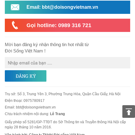
Email: bbt@doisongvietnam.vn
Gọi hotline: 0989 316 721
Mời bạn đăng ký nhận thông tin hot nhất từ
Đời Sống Việt Nam !
ĐĂNG KÝ
Trụ sở
:
Số 3, Trung Yên 3, Phường Trung Hòa, Quận Cầu Giấy, Hà Nội
Điện thoại:
0975780917
Email
:
bbt@doisongvietnam.vn
Chịu trách nhiệm nội dung:
Lê Trang
Giấy phép số 5281/GP-TTĐT do Sở Thông tin và Truyền thông Hà Nội cấp
ngày 28 tháng 10 năm 2016.
Vận hành bởi: Công ty TNHH Đời sống Việt Nam