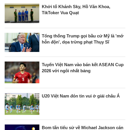
Khởi tố Khánh Sky, Hồ Văn Khoa,
TikToker Vua Quạt
Tổng thống Trump gọi bầu cử Mỹ là 'mớ
hỗn độn', dọa trừng phạt Thụy Sĩ
Tuyển Việt Nam vào bán kết ASEAN Cup
2026 với ngôi nhất bảng
U20 Việt Nam đón tin vui ở giải châu Á
Bom tấn tiểu sử về Michael Jackson cán