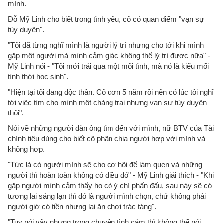
mình.
Đỗ Mỹ Linh cho biết trong tình yêu, cô có quan điểm "vạn sự
tùy duyên".
"Tôi đã từng nghĩ mình là người lý trí nhưng cho tới khi mình
gặp một người mà mình cảm giác không thể lý trí được nữa" -
Mỹ Linh nói - "Tôi mới trải qua một mối tình, mà nó là kiểu mối
tình thời học sinh".
"Hiện tại tôi đang độc thân. Cô đơn 5 năm rồi nên có lúc tôi nghĩ
tới việc tìm cho mình một chàng trai nhưng vạn sự tùy duyên
thôi".
Nói về những người đàn ông tìm dến với mình, nữ BTV của Tài
chính tiêu dùng cho biết cô phân chia người hợp với mình và
không hơp.
"Tức là có người mình sẽ cho cơ hội để làm quen và những
người thì hoàn toàn không có điều đó" - Mỹ Linh giải thích - "Khi
gặp người mình cảm thấy họ có ý chí phấn đấu, sau này sẽ có
tương lai sáng lạn thì đó là người mình chọn, chứ không phải
người giờ có tiền nhưng lại ăn chơi trác táng".
"Tuy nói vậy nhưng trong chuyện tình cảm thì không thể nói