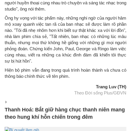
người huyền thoại cùng nhau trò chuyện và sáng tác nhạc trong
studio", ông nói thêm.
Ông hy vọng với tác phẩm này, những nghi ngờ của người hâm
mộ xoay quanh việc tan rã của ban nhạc sẽ được làm rõ phần
nào. "Tôi đã nhẹ nhõm hơn khi biết sự thật khác xa với lời đồn",
nhà làm phim chia sẻ, "Tất nhiên, ban nhạc có những lúc mâu
thuẫn, nhưng mọi thứ không hề giống với những gì mọi người
phỏng đoán. Chứng kiến John, Paul, George và Ringo làm việc
cùng nhau, viết ra những ca khúc đình đám đã khiến tôi thực
sự bị hút hồn".
Hiện bộ phim vẫn đang trong quá trình hoàn thành và chưa có
thông báo chính thức về tên phim.
Trang Luv (TH)
Theo Đời sống Plus/GĐVN
Thanh Hoá: Bắt giữ hàng chục thanh niên mang
theo hung khí hỗn chiến trong đêm