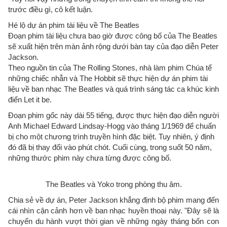
trước điều gì, cô kết luận.
Hé lộ dự án phim tài liệu về The Beatles
Đoạn phim tài liệu chưa bao giờ được công bố của The Beatles
sẽ xuất hiện trên màn ảnh rộng dưới bàn tay của đạo diễn Peter
Jackson.
Theo nguồn tin của The Rolling Stones, nhà làm phim Chúa tể
những chiếc nhẫn và The Hobbit sẽ thực hiện dự án phim tài
liệu về ban nhạc The Beatles và quá trình sáng tác ca khúc kinh
điển Let it be.
Đoạn phim gốc này dài 55 tiếng, được thực hiện đạo diễn người
Anh Michael Edward Lindsay-Hogg vào tháng 1/1969 để chuẩn
bị cho một chương trình truyền hình đặc biệt. Tuy nhiên, ý định
đó đã bị thay đổi vào phút chót. Cuối cùng, trong suốt 50 năm,
những thước phim này chưa từng được công bố.
The Beatles và Yoko trong phòng thu âm.
Chia sẻ về dự án, Peter Jackson khẳng định bộ phim mang đến
cái nhìn cận cảnh hơn về ban nhạc huyền thoại này. "Đây sẽ là
chuyến du hành vượt thời gian về những ngày tháng bốn con