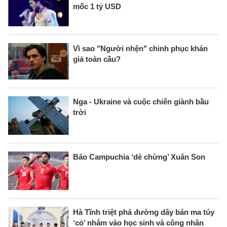
mốc 1 tỷ USD
Vì sao "Người nhện" chinh phục khán
giả toàn cầu?
Nga - Ukraine và cuộc chiến giành bầu
trời
Báo Campuchia ‘dè chừng’ Xuân Son
Hà Tĩnh triệt phá đường dây bán ma túy
‘cỏ’ nhắm vào học sinh và công nhân