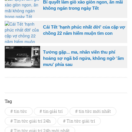
Bí quyết làm giò xào giòn ngon, ăn mãi
không ngán trong ngày Tết
Cái Tết 'hạnh phúc nhất đời' của cặp vợ
chồng 22 năm hiếm muộn tìm con
Tưởng gặp... ma, nhân viên thu phí
hoảng sợ ngã bổ ngửa, không ngờ 'âm
mưu' phía sau
Tag
# tin tức
# tin giải trí
# tin tức mới nhất
# Tin tức giải trí 24h
# Tin tức giải trí
# Tin tức giải trí 24h mới nhất