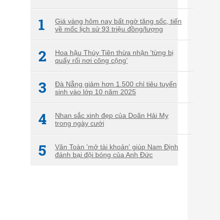
1
Giá vàng hôm nay bất ngờ tăng sốc, tiến
về mốc lịch sử 93 triệu đồng/lượng
2
Hoa hậu Thùy Tiên thừa nhận 'từng bị
quấy rối nơi công cộng'
3
Đà Nẵng giảm hơn 1.500 chỉ tiêu tuyển
sinh vào lớp 10 năm 2025
4
Nhan sắc xinh đẹp của Doãn Hải My
trong ngày cưới
5
Văn Toàn 'mở tài khoản' giúp Nam Định
đánh bại đội bóng của Anh Đức