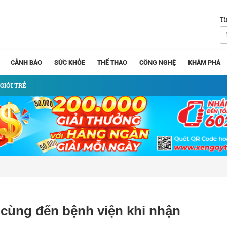
Tì
CẢNH BÁO
SỨC KHỎE
THỂ THAO
CÔNG NGHỆ
KHÁM PHÁ
GIỚI TRẺ
cùng đến bệnh viện khi nhận