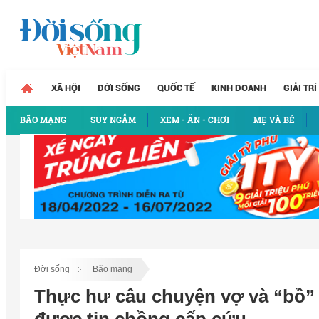
XÃ HỘI
ĐỜI SỐNG
QUỐC TẾ
KINH DOANH
GIẢI TRÍ
BÃO MẠNG
SUY NGẪM
XEM - ĂN - CHƠI
MẸ VÀ BÉ
Đời sống
Bão mạng
Thực hư câu chuyện vợ và “bồ” 