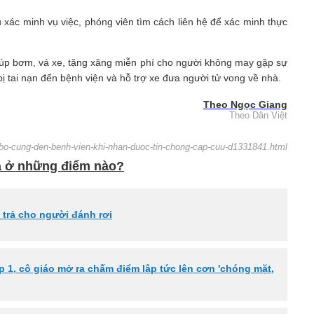
 xác minh vụ việc, phóng viên tìm cách liên hệ để xác minh thực
úp bơm, vá xe, tặng xăng miễn phí cho người không may gặp sự
ị tai nạn đến bệnh viện và hỗ trợ xe đưa người tử vong về nhà.
Theo Ngọc Giang
Theo Dân Việt
a-bo-cung-den-benh-vien-khi-nhan-duoc-tin-chong-cap-cuu-d1331841.html
oa ở những điểm nào?
 trả cho người đánh rơi
ớp 1, cô giáo mở ra chấm điểm lập tức lên cơn 'chóng mặt,