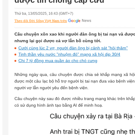
được tin chồng cấp cứu
Thứ ba, 13/05/2025, 16:43 (GMT+7)
Theo dõi Đời Sống Việt Nam trên
Câu chuyện xôn xao khi người đàn ông bị tai nạn và được
nhưng lại gọi được cả vợ lẫn bồ cùng tới.
Cưới cùng lúc 2 vợ, người đàn ông bị cảnh sát "hỏi thăm"
Tinh thần yêu nước "nhuộm đỏ" mạng xã hội dịp 30/4
Chi 7 tỷ đồng mua quần áo cho chó cưng
Những ngày qua, câu chuyện được chia sẻ khắp mạng xã hội
được một câu lạc bộ hỗ trợ người bị tai nạn đưa vào bệnh việ
người vợ lẫn người yêu đến bệnh viện.
Câu chuyện này sau đó được nhiều trang mạng khác trên khắp 
có sử dụng hình ảnh tạo bằng AI để minh hoạ.