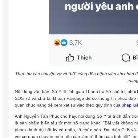
Thực hư câu chuyện vợ và “bồ” cùng đến bệnh viện khi nhận đ
mạng
Nội dung văn bản, Sở Y tế tỉnh giao Thanh tra Sở chủ trì, phối
SOS 72 và chủ tài khoản Fanpage để có thông tin phúc đáp 
quan chức năng để xem xét sự việc theo quy định của
pháp luậ
Anh Nguyễn Tấn Phúc cho hay, nội dung Sở Y tế trích dẫn tr
là sản phẩm biến tấu từ một số trang khác. "Bài viết không n
phạm danh dự bất kỳ cá nhân, tổ chức nào. Đại diện CLB và 
với cơ quan chuyên môn nếu cần làm rõ thêm các tình tiết"- an