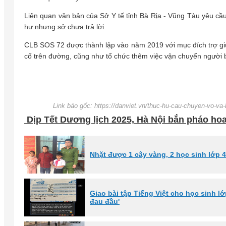
Liên quan văn bản của Sở Y tế tỉnh Bà Rịa - Vũng Tàu yêu cầu
hư nhưng sở chưa trả lời.
CLB SOS 72 được thành lập vào năm 2019 với mục đích trợ gi
cố trên đường, cũng như tổ chức thêm việc vận chuyển người b
Link báo gốc: https://danviet.vn/thuc-hu-cau-chuyen-vo-v
Dịp Tết Dương lịch 2025, Hà Nội bắn pháo h
Nhặt được 1 cây vàng, 2 học sinh lớp 4
Giao bài tập Tiếng Việt cho học sinh l
đau đầu'