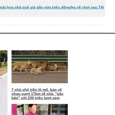
oài hoa nhà quê giá gần nửa triệu đồng/kg về chơi sau Tết
7 chú chó trốn lò mổ, bảo vệ
nhau vượt 17km về nhà, "gây
bão" với 230 triệu lượt xem