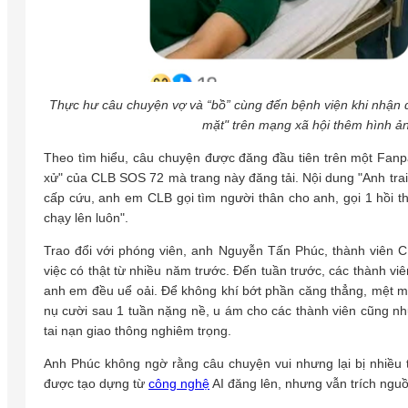
Thực hư câu chuyện vợ và “bồ” cùng đến bệnh viện khi nhận 
mặt" trên mạng xã hội thêm hình ả
Theo tìm hiểu, câu chuyện được đăng đầu tiên trên một Fanp
xử" của CLB SOS 72 mà trang này đăng tải. Nội dung "Anh trai 
cấp cứu, anh em CLB gọi tìm người thân cho anh, gọi 1 hồi t
chạy lên luôn".
Trao đổi với phóng viên, anh Nguyễn Tấn Phúc, thành viên 
việc có thật từ nhiều năm trước. Đến tuần trước, các thành viê
anh em đều uể oải. Để không khí bớt phần căng thẳng, mệt mỏ
nụ cười sau 1 tuần nặng nề, u ám cho các thành viên cũng như
tai nạn giao thông nghiêm trọng.
Anh Phúc không ngờ rằng câu chuyện vui nhưng lại bị nhiều t
được tạo dựng từ
công nghệ
AI đăng lên, nhưng vẫn trích ng