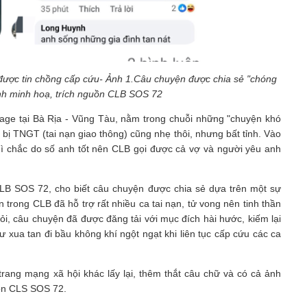
được tin chồng cấp cứu- Ảnh 1.Câu chuyện được chia sẻ "chóng
nh minh hoạ, trích nguồn CLB SOS 72
age tại Bà Rịa - Vũng Tàu, nằm trong chuỗi những "chuyện khó
bị TNGT (tai nạn giao thông) cũng nhẹ thôi, nhưng bất tỉnh. Vào
hì chắc do số anh tốt nên CLB gọi được cả vợ và người yêu anh
CLB SOS 72, cho biết câu chuyện được chia sẻ dựa trên một sự
n trong CLB đã hỗ trợ rất nhiều ca tai nạn, tử vong nên tinh thần
i, câu chuyện đã được đăng tải với mục đích hài hước, kiếm lại
 xua tan đi bầu không khí ngột ngạt khi liên tục cấp cứu các ca
rang mạng xã hội khác lấy lại, thêm thắt câu chữ và có cả ảnh
uồn CLS SOS 72.