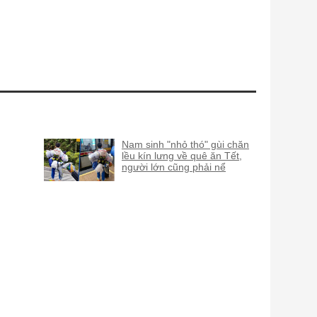
Nam sinh "nhỏ thó" gùi chăn
lều kín lưng về quê ăn Tết,
người lớn cũng phải nể