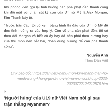
Khi phóng viên gợi lại tình huống cản phá phạt đền thành công
khi đối mặt với chân sút kỳ cựu của ĐT nữ Mỹ là Alex Morgan,
Kim Thanh bày tỏ:
"Trước trận đấu, tôi có xem băng hình thi đấu của ĐT nữ Mỹ để
đọc tình huống ra vào hợp lý. Còn về pha cản phạt đền, tôi có
theo dõi Morgan và biết cô ấy hay đá bên phải theo hướng bay
của thủ môn nên bắt bài, đoán đúng hướng để cản phá thành
công".
Nguyễn Anh
Theo Dân Việt
Link báo gốc: https://danviet.vn/thu-mon-kim-thanh-than-ho-
menh-trong-khung-go-dt-nu-viet-nam-o-world-cup-2023-
20230722124212576.htm
'Người hùng' của U19 nữ Việt Nam nói gì sau
trận thắng Myanmar?