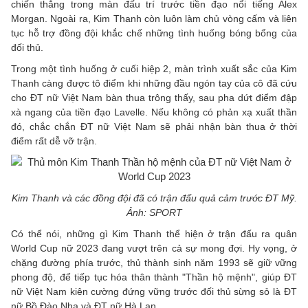
chiến thắng trong màn đấu trí trước tiền đạo nổi tiếng Alex
Morgan. Ngoài ra, Kim Thanh còn luôn làm chủ vòng cấm và liên
tục hỗ trợ đồng đội khắc chế những tình huống bóng bổng của
đối thủ.
Trong một tình huống ở cuối hiệp 2, màn trình xuất sắc của Kim
Thanh càng được tô điểm khi những đầu ngón tay của cô đã cứu
cho ĐT nữ Việt Nam bàn thua trông thấy, sau pha dứt điểm đập
xà ngang của tiền đạo Lavelle. Nếu không có phản xạ xuất thần
đó, chắc chắn ĐT nữ Việt Nam sẽ phải nhận bàn thua ở thời
điểm rất dễ vỡ trận.
Kim Thanh và các đồng đội đã có trận đấu quả cảm trước ĐT Mỹ.
Ảnh: SPORT
Có thể nói, những gì Kim Thanh thể hiện ở trận đấu ra quân
World Cup nữ 2023 đang vượt trên cả sự mong đợi. Hy vọng, ở
chặng đường phía trước, thủ thành sinh năm 1993 sẽ giữ vững
phong độ, để tiếp tục hóa thân thành "Thần hộ mệnh", giúp ĐT
nữ Việt Nam kiên cường đứng vững trước đối thủ sừng sỏ là ĐT
nữ Bồ Đào Nha và ĐT nữ Hà Lan.