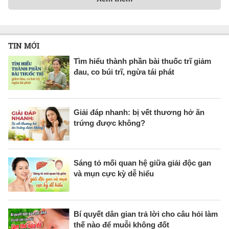
TIN MỚI
Tìm hiểu thành phần bài thuốc trĩ giảm
đau, co búi trĩ, ngừa tái phát
Giải đáp nhanh: bị vết thương hở ăn
trứng được không?
Sáng tỏ mối quan hệ giữa giải độc gan
và mụn cực kỳ dễ hiểu
Bí quyết dân gian trả lời cho câu hỏi làm
thế nào để muỗi không đốt