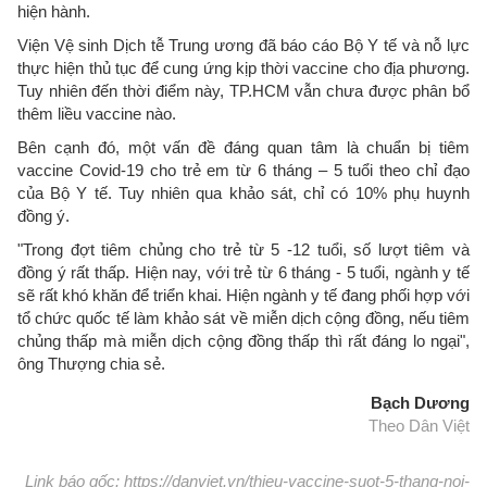
hiện hành.
Viện Vệ sinh Dịch tễ Trung ương đã báo cáo Bộ Y tế và nỗ lực
thực hiện thủ tục để cung ứng kịp thời vaccine cho địa phương.
Tuy nhiên đến thời điểm này, TP.HCM vẫn chưa được phân bổ
thêm liều vaccine nào.
Bên cạnh đó, một vấn đề đáng quan tâm là chuẩn bị tiêm
vaccine Covid-19 cho trẻ em từ 6 tháng – 5 tuổi theo chỉ đạo
của Bộ Y tế. Tuy nhiên qua khảo sát, chỉ có 10% phụ huynh
đồng ý.
"Trong đợt tiêm chủng cho trẻ từ 5 -12 tuổi, số lượt tiêm và
đồng ý rất thấp. Hiện nay, với trẻ từ 6 tháng - 5 tuổi, ngành y tế
sẽ rất khó khăn để triển khai. Hiện ngành y tế đang phối hợp với
tổ chức quốc tế làm khảo sát về miễn dịch cộng đồng, nếu tiêm
chủng thấp mà miễn dịch cộng đồng thấp thì rất đáng lo ngại",
ông Thượng chia sẻ.
Bạch Dương
Theo Dân Việt
Link báo gốc: https://danviet.vn/thieu-vaccine-suot-5-thang-noi-