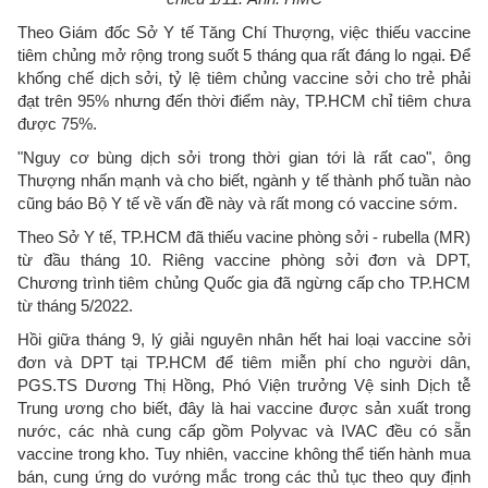
Theo Giám đốc Sở Y tế Tăng Chí Thượng, việc thiếu vaccine
tiêm chủng mở rộng trong suốt 5 tháng qua rất đáng lo ngại. Để
khống chế dịch sởi, tỷ lệ tiêm chủng vaccine sởi cho trẻ phải
đạt trên 95% nhưng đến thời điểm này, TP.HCM chỉ tiêm chưa
được 75%.
"Nguy cơ bùng dịch sởi trong thời gian tới là rất cao", ông
Thượng nhấn mạnh và cho biết, ngành y tế thành phố tuần nào
cũng báo Bộ Y tế về vấn đề này và rất mong có vaccine sớm.
Theo Sở Y tế, TP.HCM đã thiếu vacine phòng sởi - rubella (MR)
từ đầu tháng 10. Riêng vaccine phòng sởi đơn và DPT,
Chương trình tiêm chủng Quốc gia đã ngừng cấp cho TP.HCM
từ tháng 5/2022.
Hồi giữa tháng 9, lý giải nguyên nhân hết hai loại vaccine sởi
đơn và DPT tại TP.HCM để tiêm miễn phí cho người dân,
PGS.TS Dương Thị Hồng, Phó Viện trưởng Vệ sinh Dịch tễ
Trung ương cho biết, đây là hai vaccine được sản xuất trong
nước, các nhà cung cấp gồm Polyvac và IVAC đều có sẵn
vaccine trong kho. Tuy nhiên, vaccine không thể tiến hành mua
bán, cung ứng do vướng mắc trong các thủ tục theo quy định