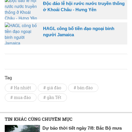
Độc đáo lễ hội rước nước truyền thống
ở Khoái Châu - Hưng Yên
HAGL công bố tiền đạo ngoại binh
người Jamaica
Tag
# Hạ nhiệt
# giá đào
# bán đào
# mua đào
# gần Tết
TIN KHÁC CÙNG CHUYÊN MỤC
Dự báo thời tiết ngày 7/8: Bắc Bộ mưa