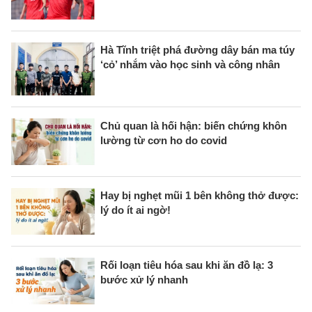
Hà Tĩnh triệt phá đường dây bán ma túy
‘cỏ’ nhắm vào học sinh và công nhân
Chủ quan là hối hận: biến chứng khôn
lường từ cơn ho do covid
Hay bị nghẹt mũi 1 bên không thở được:
lý do ít ai ngờ!
Rối loạn tiêu hóa sau khi ăn đồ lạ: 3
bước xử lý nhanh