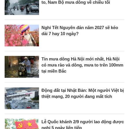
to, Nam Bộ mưa dông về chiều tối
Nghỉ Tết Nguyên đán năm 2027 sẽ kéo
dài 7 hay 10 ngày?
Tin mưa dông Hà Nội mới nhất, Hà Nội
có mưa rào và dông, mưa to trên 100mm
tại miền Bắc
Động đất tại Nhật Bản: Một người Việt bị
thiệt mạng, 20 người đang mất tích
Lễ Quốc khánh 2/9 người lao động được
nghỉ 5 ngày liên tiếp