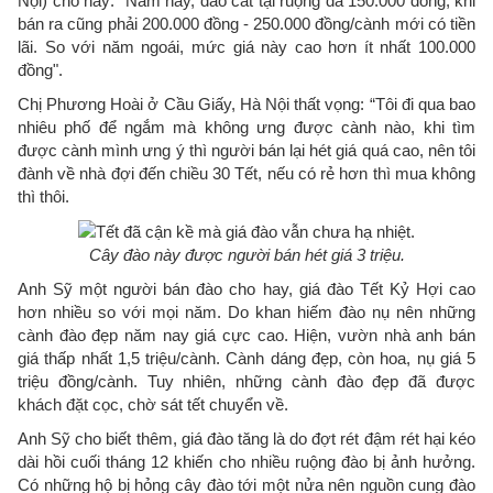
Nội) cho hay: "Năm nay, đào cắt tại ruộng đã 150.000 đồng, khi
bán ra cũng phải 200.000 đồng - 250.000 đồng/cành mới có tiền
lãi. So với năm ngoái, mức giá này cao hơn ít nhất 100.000
đồng".
Chị Phương Hoài ở Cầu Giấy, Hà Nội thất vọng: “Tôi đi qua bao
nhiêu phố để ngắm mà không ưng được cành nào, khi tìm
được cành mình ưng ý thì người bán lại hét giá quá cao, nên tôi
đành về nhà đợi đến chiều 30 Tết, nếu có rẻ hơn thì mua không
thì thôi.
Cây đào này được người bán hét giá 3 triệu.
Anh Sỹ một người bán đào cho hay, giá đào Tết Kỷ Hợi cao
hơn nhiều so với mọi năm. Do khan hiếm đào nụ nên những
cành đào đẹp năm nay giá cực cao. Hiện, vườn nhà anh bán
giá thấp nhất 1,5 triệu/cành. Cành dáng đẹp, còn hoa, nụ giá 5
triệu đồng/cành. Tuy nhiên, những cành đào đẹp đã được
khách đặt cọc, chờ sát tết chuyển về.
Anh Sỹ cho biết thêm, giá đào tăng là do đợt rét đậm rét hại kéo
dài hồi cuối tháng 12 khiến cho nhiều ruộng đào bị ảnh hưởng.
Có những hộ bị hỏng cây đào tới một nửa nên nguồn cung đào