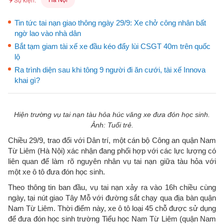
Tin tức tai nạn giao thông ngày 29/9: Xe chở công nhân bất
ngờ lao vào nhà dân
Bắt tạm giam tài xế xe đầu kéo đẩy lùi CSGT 40m trên quốc
lộ
Ra trình diện sau khi tông 9 người đi ăn cưới, tài xế Innova
khai gì?
Hiện trường vụ tai nạn tàu hỏa húc văng xe đưa đón học sinh.
Ảnh: Tuổi trẻ.
Chiều 29/9, trao đổi với Dân trí, một cán bộ Công an quận Nam
Từ Liêm (Hà Nội) xác nhận đang phối hợp với các lực lượng có
liên quan để làm rõ nguyên nhân vụ tai nạn giữa tàu hỏa với
một xe ô tô đưa đón học sinh.
Theo thông tin ban đầu, vụ tai nạn xảy ra vào 16h chiều cùng
ngày, tại nút giao Tây Mỗ với đường sắt chạy qua địa bàn quận
Nam Từ Liêm. Thời điểm này, xe ô tô loại 45 chỗ được sử dụng
để đưa đón học sinh trường Tiểu học Nam Từ Liêm (quận Nam