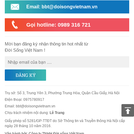
Email: bbt@doisongvietnam.vn
Gọi hotline: 0989 316 721
Mời bạn đăng ký nhận thông tin hot nhất từ
Đời Sống Việt Nam !
ĐĂNG KÝ
Trụ sở
:
Số 3, Trung Yên 3, Phường Trung Hòa, Quận Cầu Giấy, Hà Nội
Điện thoại:
0975780917
Email
:
bbt@doisongvietnam.vn
Chịu trách nhiệm nội dung:
Lê Trang
Giấy phép số 5281/GP-TTĐT do Sở Thông tin và Truyền thông Hà Nội cấp
ngày 28 tháng 10 năm 2016.
Vận hành bởi: Công ty TNHH Đời sống Việt Nam