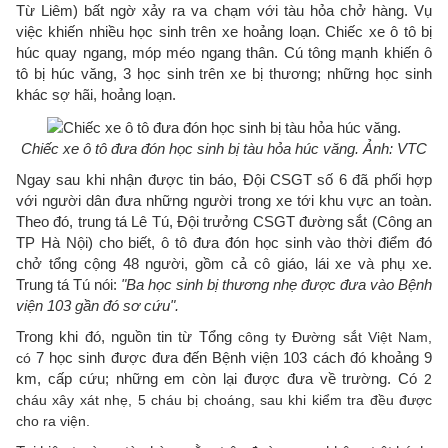
Từ Liêm) bất ngờ xảy ra va chạm với tàu hỏa chở hàng. Vụ
việc khiến nhiều học sinh trên xe hoảng loạn. Chiếc xe ô tô bị
húc quay ngang, móp méo ngang thân. Cú tông mạnh khiến ô
tô bị húc văng, 3 học sinh trên xe bị thương; những học sinh
khác sợ hãi, hoảng loạn.
Chiếc xe ô tô đưa đón học sinh bị tàu hỏa húc văng. Ảnh: VTC
Ngay sau khi nhận được tin báo, Đội CSGT số 6 đã phối hợp
với người dân đưa những người trong xe tới khu vực an toàn.
Theo đó, trung tá Lê Tú, Đội trưởng CSGT đường sắt (Công an
TP Hà Nội) cho biết, ô tô đưa đón học sinh vào thời điểm đó
chở tổng cộng 48 người, gồm cả cô giáo, lái xe và phụ xe.
Trung tá Tú nói:
"Ba học sinh bị thương nhẹ được đưa vào Bệnh
viện 103 gần đó sơ cứu".
Trong khi đó, nguồn tin từ Tổng
công ty Đường sắt Việt Nam,
7 học sinh được đưa đến Bệnh viện 103 cách đó khoảng 9
có
km, cấp cứu; những em còn lại được đưa về trường. Có
2
cháu xây xát nhẹ, 5 cháu bị choáng, sau khi kiểm tra đều được
cho ra viện.