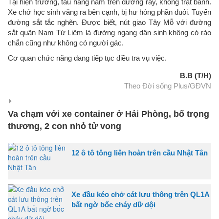
Tại hiện trường, tàu hàng nằm trên đường ray, không trật bánh.
Xe chở học sinh văng ra bên cạnh, bị hư hỏng phần đuôi. Tuyến
đường sắt tắc nghẽn. Được biết, nút giao Tây Mỗ với đường
sắt quận Nam Từ Liêm là đường ngang dân sinh không có rào
chắn cũng như không có người gác.
Cơ quan chức năng đang tiếp tục điều tra vụ việc.
B.B (T/H)
Theo Đời sống Plus/GĐVN
Va chạm với xe container ở Hải Phòng, bố trọng
thương, 2 con nhỏ tử vong
12 ô tô tông liên hoàn trên cầu Nhật Tân
Xe đầu kéo chở cát lưu thông trên QL1A
bất ngờ bốc cháy dữ dội