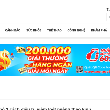
Tì
CẢNH BÁO
SỨC KHỎE
THỂ THAO
CÔNG NGHỆ
KHÁM PHÁ
ỏ 3 cách điều trị viêm loét miệng theo kinh