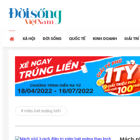
XÃ HỘI
ĐỜI SỐNG
QUỐC TẾ
KINH DOANH
GIẢI TRÍ
# viêm loét miệng lưỡi
Mách nh