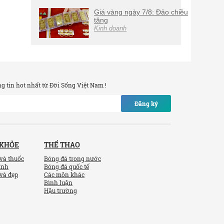
Giá vàng ngày 7/8: Đảo chiều
tăng
Kinh doanh
 tin hot nhất từ Đời Sống Việt Nam !
Đăng ký
 KHỎE
THỂ THAO
và thuốc
Bóng đá trong nước
ính
Bóng đá quốc tế
và đẹp
Các môn khác
Bình luận
Hậu trường