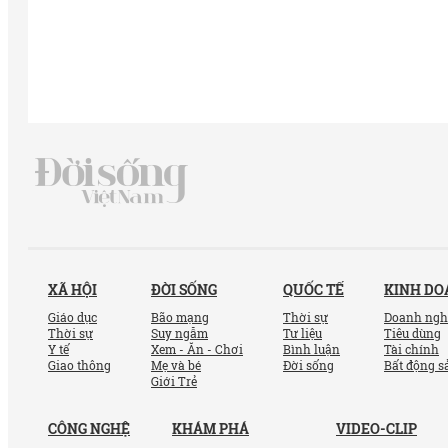
XÃ HỘI
ĐỜI SỐNG
QUỐC TẾ
KINH D
Giáo dục
Bão mạng
Thời sự
Doanh ngh
Thời sự
Suy ngẫm
Tư liệu
Tiêu dùng
Y tế
Xem - Ăn - Chơi
Bình luận
Tài chính
Giao thông
Mẹ và bé
Đời sống
Bất động s
Giới Trẻ
CÔNG NGHỆ
KHÁM PHÁ
VIDEO-CLIP