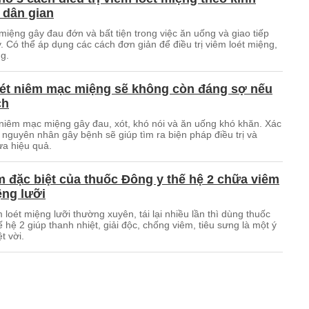
 dân gian
miệng gây đau đớn và bất tiện trong việc ăn uống và giao tiếp
 Có thể áp dụng các cách đơn giản để điều trị viêm loét miệng,
g.
oét niêm mạc miệng sẽ không còn đáng sợ nếu
ch
 niêm mạc miệng gây đau, xót, khó nói và ăn uống khó khăn. Xác
 nguyên nhân gây bệnh sẽ giúp tìm ra biện pháp điều trị và
a hiệu quả.
 đặc biệt của thuốc Đông y thế hệ 2 chữa viêm
ệng lưỡi
m loét miệng lưỡi thường xuyên, tái lại nhiều lần thì dùng thuốc
 hệ 2 giúp thanh nhiệt, giải độc, chống viêm, tiêu sưng là một ý
t vời.