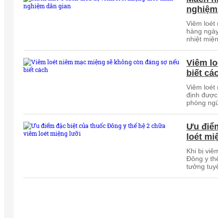
nghiệm
Viêm loét 
hàng ngày.
nhiệt miện
Viêm l
biết cá
Viêm loét
định được
phòng ngừ
Ưu điểm
loét mi
Khi bị viê
Đông y thế
tưởng tuyệ