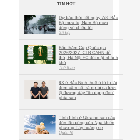
TIN HOT
Dự báo thời tiết ngày 7/8: Bắc
Bộ mưa to, Nam Bộ mưa
dông về chiều tối
Xã hội
Bốc thăm Cúp Quốc gia
2026/2027: CLB CAHN dễ
thở, Hà Nội FC đối mặt nhánh
khó
Thể thao
9X ở Bắc Ninh thuê ô tô tự lái
đem cầm cố trả nợ bị sa lưới,
lộ đường dây “tín dụng đen”
phía sau
Tình hình ở Ukraine sau các
đòn tấn công của Nga khiến
phương Tây hoảng sợ
Quốc tế