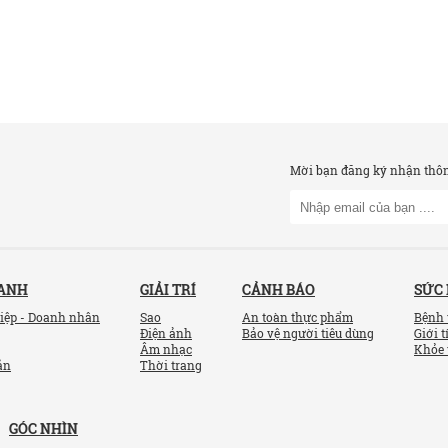
Mời bạn đăng ký nhận thông
OANH
GIẢI TRÍ
CẢNH BÁO
SỨC
iệp - Doanh nhân
Sao
An toàn thực phẩm
Bệnh 
Điện ảnh
Bảo vệ người tiêu dùng
Giới t
Âm nhạc
Khỏe 
ản
Thời trang
GÓC NHÌN