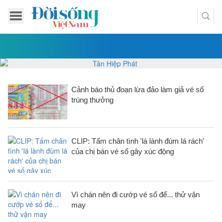
Cảnh báo thủ đoạn lừa đảo làm giả vé số
trúng thưởng
CLIP: Tấm chân tình 'lá lành đùm lá rách'
của chị bán vé số gây xúc động
Vì chán nên đi cướp vé số để... thử vận
may