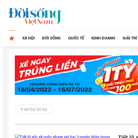
XÃ HỘI
ĐỜI SỐNG
QUỐC TẾ
KINH DOANH
GIẢI TRÍ
# sát hại bố mẹ
Tiết lộ