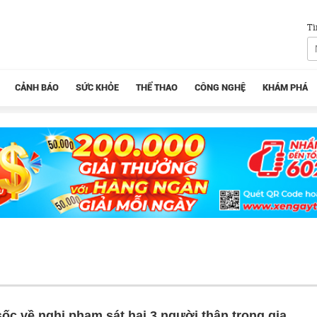
Tì
CẢNH BÁO
SỨC KHỎE
THỂ THAO
CÔNG NGHỆ
KHÁM PHÁ
 sốc về nghi phạm sát hại 3 người thân trong gia