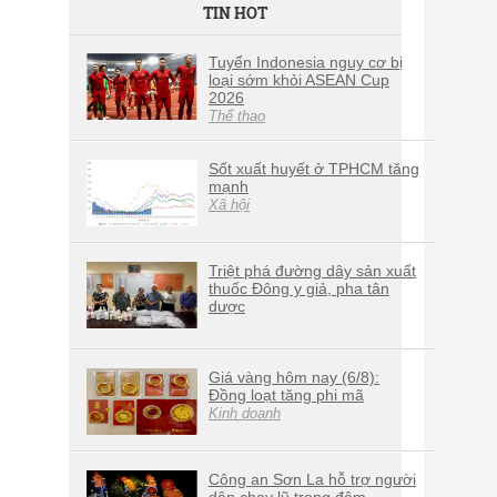
TIN HOT
Tuyển Indonesia nguy cơ bị
loại sớm khỏi ASEAN Cup
2026
Thể thao
Sốt xuất huyết ở TPHCM tăng
mạnh
Xã hội
Triệt phá đường dây sản xuất
thuốc Đông y giả, pha tân
dược
Giá vàng hôm nay (6/8):
Đồng loạt tăng phi mã
Kinh doanh
Công an Sơn La hỗ trợ người