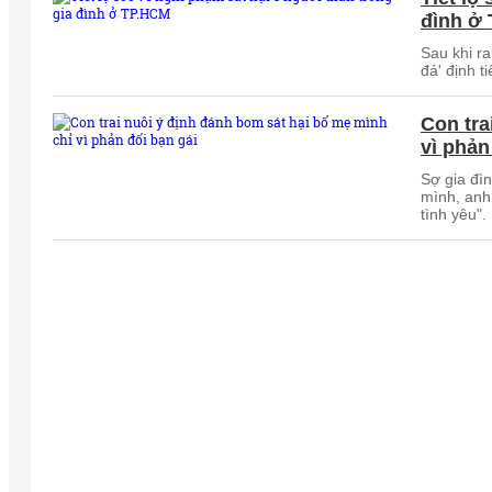
đình ở
Sau khi ra
đá' định t
Con tra
vì phản
Sợ gia đì
mình, anh
tình yêu".