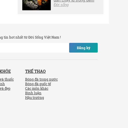
dân chạy lũ trong đêm
Đời sống
 tin hot nhất từ Đời Sống Việt Nam !
Đăng ký
 KHỎE
THỂ THAO
và thuốc
Bóng đá trong nước
ính
Bóng đá quốc tế
và đẹp
Các môn khác
Bình luận
Hậu trường