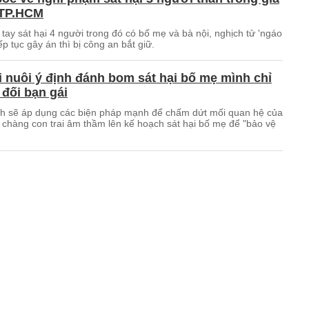
 TP.HCM
 tay sát hại 4 người trong đó có bố mẹ và bà nội, nghịch tử 'ngáo
iếp tục gây án thì bị công an bắt giữ.
i nuôi ý định đánh bom sát hại bố mẹ mình chỉ
 đối bạn gái
nh sẽ áp dụng các biện pháp mạnh để chấm dứt mối quan hệ của
 chàng con trai âm thầm lên kế hoạch sát hại bố mẹ để "bảo vệ