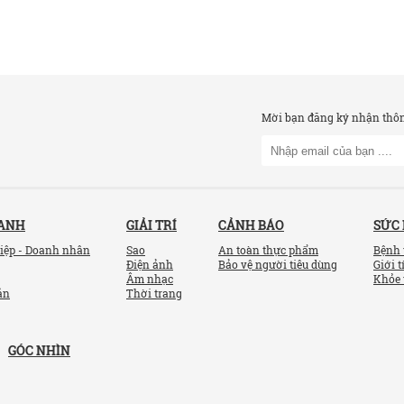
Mời bạn đăng ký nhận thông
OANH
GIẢI TRÍ
CẢNH BÁO
SỨC
iệp - Doanh nhân
Sao
An toàn thực phẩm
Bệnh 
Điện ảnh
Bảo vệ người tiêu dùng
Giới t
Âm nhạc
Khỏe 
ản
Thời trang
GÓC NHÌN