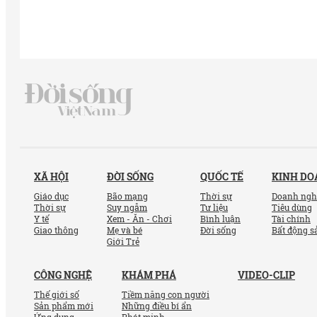
XÃ HỘI
ĐỜI SỐNG
QUỐC TẾ
KINH D
Giáo dục
Bão mạng
Thời sự
Doanh ngh
Thời sự
Suy ngẫm
Tư liệu
Tiêu dùng
Y tế
Xem - Ăn - Chơi
Bình luận
Tài chính
Giao thông
Mẹ và bé
Đời sống
Bất động s
Giới Trẻ
CÔNG NGHỆ
KHÁM PHÁ
VIDEO-CLIP
Thế giới số
Tiềm năng con người
Sản phẩm mới
Những điều bí ẩn