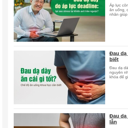
Áp lực côn
ăn uống, 
nhân giúp 
Đau dạ 
biết
Đau dạ dà
nguyên nh
khóa để g
Đau dạ 
lẫn