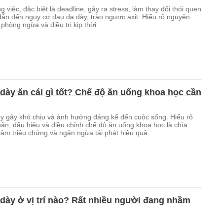
g việc, đặc biệt là deadline, gây ra stress, làm thay đổi thói quen
dẫn đến nguy cơ đau dạ dày, trào ngược axit. Hiểu rõ nguyên
phòng ngừa và điều trị kịp thời.
dày ăn cái gì tốt? Chế độ ăn uống khoa học cần
y gây khó chịu và ảnh hưởng đáng kể đến cuộc sống. Hiểu rõ
ân, dấu hiệu và điều chỉnh chế độ ăn uống khoa học là chìa
iảm triệu chứng và ngăn ngừa tái phát hiệu quả.
dày ở vị trí nào? Rất nhiều người đang nhầm