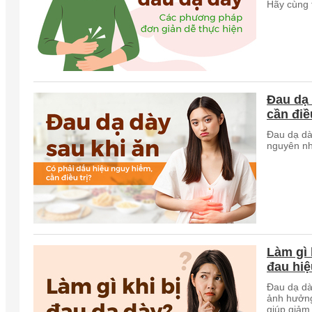
Hãy cùng 
Đau dạ 
cần điề
Đau dạ dày
nguyên nh
Làm gì 
đau hiệ
Đau dạ dày
ảnh hưởng
giúp giảm