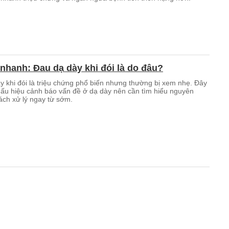
nhanh: Đau dạ dày khi đói là do đâu?
y khi đói là triệu chứng phổ biến nhưng thường bị xem nhẹ. Đây
 dấu hiệu cảnh báo vấn đề ở dạ dày nên cần tìm hiểu nguyên
ách xử lý ngay từ sớm.