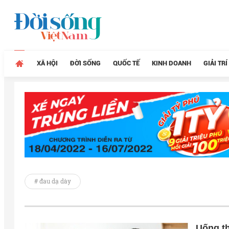
XÃ HỘI
ĐỜI SỐNG
QUỐC TẾ
KINH DOANH
GIẢI TRÍ
# đau dạ dày
Uống th