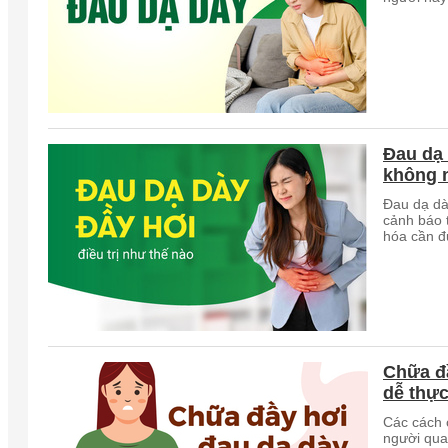
Đau dạ
không 
Đau dạ dà
cảnh báo 
hóa cần đ
Chữa đ
dễ thực
Các cách 
người qua