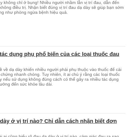
y không chỉ ở bụng! Nhiều người nhầm lẫn vị trí đau, dẫn đến
hông điều trị. Nhận biết đúng vị trí đau dạ dày sẽ giúp bạn sớm
cũng như phòng ngừa bệnh hiệu quả.
ác dụng phụ phổ biến của các loại thuốc đau
ề về dạ dày khiến nhiều người phải phụ thuộc vào thuốc để cải
u chứng nhanh chóng. Tuy nhiên, ít ai chú ý rằng các loại thuốc
y nếu sử dụng không đúng cách có thể gây ra nhiều tác dụng
ưởng đến sức khỏe lâu dài.
dày ở vị trí nào? Chỉ dẫn cách nhận biết đơn
 ai cũng hiểu rõ đau dạ dày ở vị trí nào, cảm giác đau ra sao,