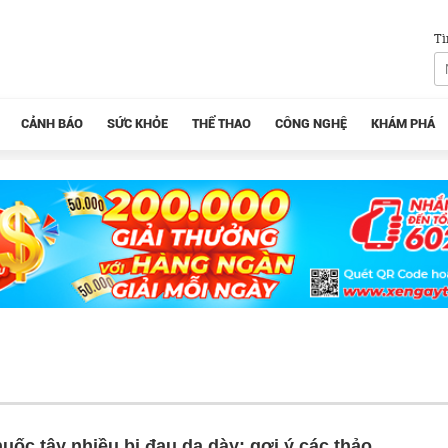
Tì
CẢNH BÁO
SỨC KHỎE
THỂ THAO
CÔNG NGHỆ
KHÁM PHÁ
uốc tây nhiều bị đau dạ dày: gợi ý các thảo