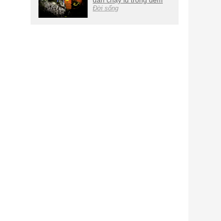
dân chạy lũ trong đêm
Đời sống