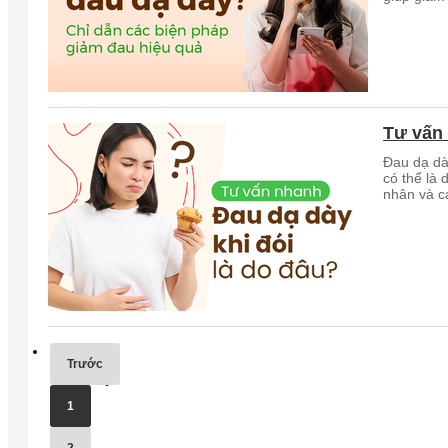
Tư vấn 
Đau dạ dà
có thể là
nhân và c
Trước
1