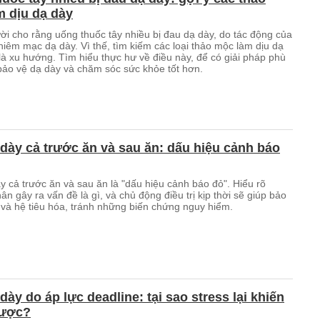
 dịu dạ dày
ời cho rằng uống thuốc tây nhiều bị đau dạ dày, do tác động của
niêm mạc dạ dày. Vì thế, tìm kiếm các loại thảo mộc làm dịu dạ
là xu hướng. Tìm hiểu thực hư về điều này, để có giải pháp phù
bảo vệ dạ dày và chăm sóc sức khỏe tốt hơn.
dày cả trước ăn và sau ăn: dấu hiệu cảnh báo
y cả trước ăn và sau ăn là "dấu hiệu cảnh báo đỏ". Hiểu rõ
n gây ra vấn đề là gì, và chủ động điều trị kịp thời sẽ giúp bảo
 và hệ tiêu hóa, tránh những biến chứng nguy hiểm.
dày do áp lực deadline: tại sao stress lại khiến
gược?