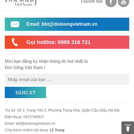
Follow me
Email: bbt@doisongvietnam.vn
Gọi hotline: 0989 316 721
Mời bạn đăng ký nhận thông tin hot nhất từ
Đời Sống Việt Nam !
ĐĂNG KÝ
Trụ sở
:
Số 3, Trung Yên 3, Phường Trung Hòa, Quận Cầu Giấy, Hà Nội
Điện thoại:
0975780917
Email
:
bbt@doisongvietnam.vn
Chịu trách nhiệm nội dung:
Lê Trang