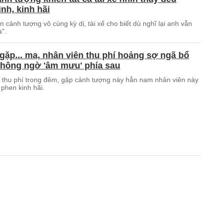
nh, kinh hãi
 cảnh tượng vô cùng kỳ dị, tài xế cho biết dù nghĩ lại anh vẫn
".
ặp... ma, nhân viên thu phí hoảng sợ ngã bổ
không ngờ 'âm mưu' phía sau
 thu phí trong đêm, gặp cảnh tượng này hẳn nam nhân viên này
phen kinh hãi.