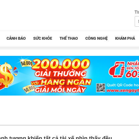
Tì
CẢNH BÁO
SỨC KHỎE
THỂ THAO
CÔNG NGHỆ
KHÁM PHÁ
ảnh tượng khiến tất cả tài xế nhìn thấy đều