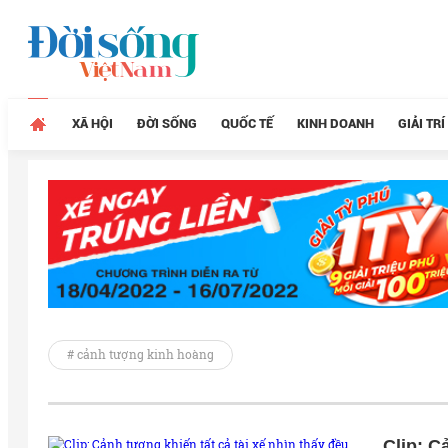
XÃ HỘI
ĐỜI SỐNG
QUỐC TẾ
KINH DOANH
GIẢI TRÍ
# cảnh tượng kinh hoàng
Clip: C