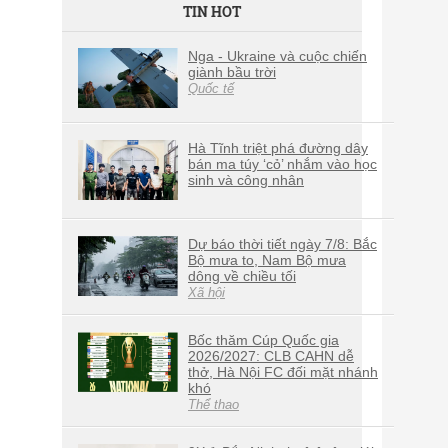
TIN HOT
Nga - Ukraine và cuộc chiến
giành bầu trời
Quốc tế
Hà Tĩnh triệt phá đường dây
bán ma túy ‘cỏ’ nhắm vào học
sinh và công nhân
Dự báo thời tiết ngày 7/8: Bắc
Bộ mưa to, Nam Bộ mưa
dông về chiều tối
Xã hội
Bốc thăm Cúp Quốc gia
2026/2027: CLB CAHN dễ
thở, Hà Nội FC đối mặt nhánh
khó
Thể thao