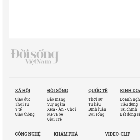
XÃ HỘI
ĐỜI SỐNG
QUỐC TẾ
KINH D
Giáo dục
Bão mạng
Thời sự
Doanh ngh
Thời sự
Suy ngẫm
Tư liệu
Tiêu dùng
Y tế
Xem - Ăn - Chơi
Bình luận
Tài chính
Giao thông
Mẹ và bé
Đời sống
Bất động s
Giới Trẻ
CÔNG NGHỆ
KHÁM PHÁ
VIDEO-CLIP