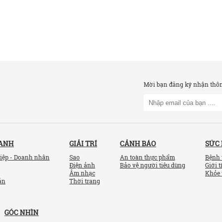
Mời bạn đăng ký nhận thông
OANH
GIẢI TRÍ
CẢNH BÁO
SỨC
iệp - Doanh nhân
Sao
An toàn thực phẩm
Bệnh 
Điện ảnh
Bảo vệ người tiêu dùng
Giới t
Âm nhạc
Khỏe 
ản
Thời trang
GÓC NHÌN