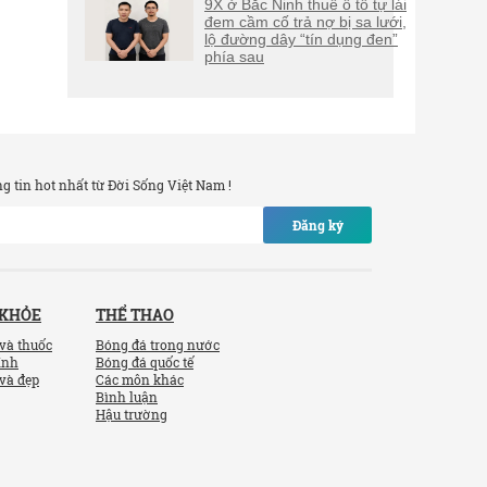
9X ở Bắc Ninh thuê ô tô tự lái
đem cầm cố trả nợ bị sa lưới,
lộ đường dây “tín dụng đen”
phía sau
 tin hot nhất từ Đời Sống Việt Nam !
Đăng ký
 KHỎE
THỂ THAO
và thuốc
Bóng đá trong nước
ính
Bóng đá quốc tế
và đẹp
Các môn khác
Bình luận
Hậu trường