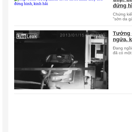
đứng hì
Chứng kiến
"sởn da gà
Tưởng g
ngửa, 
Đang ngồi
đã có một 