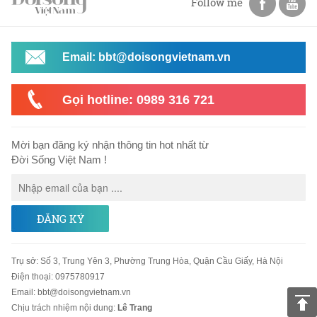
Follow me
Email: bbt@doisongvietnam.vn
Gọi hotline: 0989 316 721
Mời bạn đăng ký nhận thông tin hot nhất từ
Đời Sống Việt Nam !
ĐĂNG KÝ
Trụ sở
:
Số 3, Trung Yên 3, Phường Trung Hòa, Quận Cầu Giấy, Hà Nội
Điện thoại:
0975780917
Email
:
bbt@doisongvietnam.vn
Chịu trách nhiệm nội dung:
Lê Trang