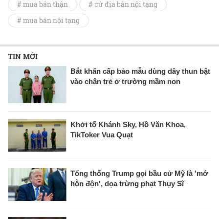
# mua bán thận
# cứ địa bán nội tạng
# mua bán nội tạng
TIN MỚI
Bắt khẩn cấp bảo mẫu dùng dây thun bật
vào chân trẻ ở trường mầm non
Khởi tố Khánh Sky, Hồ Văn Khoa,
TikToker Vua Quạt
Tổng thống Trump gọi bầu cử Mỹ là 'mớ
hỗn độn', dọa trừng phạt Thụy Sĩ