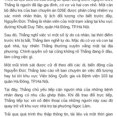
Thắng là người đã lập gia đình, có vợ và hai con nhỏ. Một cán
bộ điều tra của ban chuyên án 026E được phân công nhiệm vụ
xác minh nhân thân, lý lịch đối tượng cho biết trước đây,
Nguyễn Đức Thắng là nhân viên của một trạm xăng tại khu vực
đường Khuất Duy Tiến, quận Hà Đông, TP.Hà Nội.
Sau đó, Thắng nghỉ việc vì một số lý do cá nhân, tại thời điểm
trước khi bị bắt, Thắng làm nghề tự do. Mặc dù có vợ và con tại
quê nhà, tuy nhiên Thắng thường xuyên vắng mặt tại địa
phương. Chính quyền sở tại cũng không rõ Thắng đang ở đâu,
làm công việc gì.
Một mũi trình sát được cử đi theo dõi các di, biến động của
Nguyễn Đức Thắng báo cáo về ban chuyên án việc đối tượng
hay lui tới khu vực Viện bỏng Quốc gia và Bệnh viện 103 tại
quận Hà Đông, TP.Hà Nội.
Tại đây, Thắng chủ yếu tiếp cận người nhà của những bệnh
nhân đang có nhu cầu ghép thận. Khi đã trao đổi trực tiếp,
Thắng tiếp tục xin số điện thoại của những người này sau đó
quay trở về khu vực nhà trọ tại phường Ngọc Lâm.
Trải qua quá trình thu thập thông tin, tài liệu và một thời gian