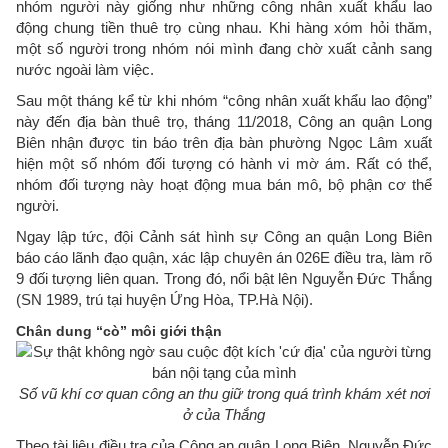
nhóm người này giống như những công nhân xuất khẩu lao
động chung tiền thuê trọ cùng nhau. Khi hàng xóm hỏi thăm,
một số người trong nhóm nói mình đang chờ xuất cảnh sang
nước ngoài làm việc.
Sau một tháng kể từ khi nhóm “công nhân xuất khẩu lao động”
này đến địa bàn thuê trọ, tháng 11/2018, Công an quận Long
Biên nhận được tin báo trên địa bàn phường Ngọc Lâm xuất
hiện một số nhóm đối tượng có hành vi mờ ám. Rất có thể,
nhóm đối tượng này hoạt động mua bán mô, bộ phận cơ thể
người.
Ngay lập tức, đội Cảnh sát hình sự Công an quận Long Biên
báo cáo lãnh đạo quận, xác lập chuyên án 026E điều tra, làm rõ
9 đối tượng liên quan. Trong đó, nổi bật lên Nguyễn Đức Thắng
(SN 1989, trú tại huyện Ứng Hòa, TP.Hà Nội).
Chân dung “cò” môi giới thận
Số vũ khí cơ quan công an thu giữ trong quá trình khám xét nơi
ở của Thắng
Theo tài liệu điều tra của Công an quận Long Biên, Nguyễn Đức