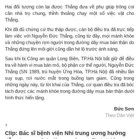
Hai đối tượng còn lại được Thắng đưa về phụ giúp trông coi
căn nhà trọ chung, thỉnh thoảng chạy một số việc vặt cho
Thắng.
Khi đã đủ chứng cứ thu thập được, cán bộ điều tra đã trực tiếp
làm việc với Nguyễn Đức Thắng, cũng từ đây, mọi mánh khóe
và những chuyện rợn người trong đường dây mua bán thận do
Thắng đứng lên môi giới cũng dần hé lộ trước ánh sáng.
Sau khi bị Công an quận Long Biên, TP.Hà Nội bắt giữ để điều
tra về hành vi mua bán mô, bộ phận cơ thể người, Nguyễn Đức
Thắng (SN 1989, trú huyện Ứng Hòa, TP.Hà Nội) đã nhiều lần
suy sụp, rơi nước mắt trong buồng tạm giam. Cũng trong
những ngày này, từ lời khai của Thắng, cơ quan điều tra đã bóc
tách được các mánh khóe trong đường dây mua bán thận dưới
hình thức hiến tặng.
Đức Sơn
Theo Dân Việt
Clip: Bác sĩ bệnh viện Nhi trung ương hướng