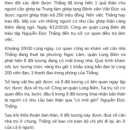
theo dõi xác định được Thắng đã từng hiến 1 quả thận cho
người cần ghép tại Trung tâm ghép tạng Bệnh viện Việt Đức và
được người ghép thận trả 250 triệu đồng. Nên việc Thắng hay
trao đổi, tiếp xúc với những người có nhu cầu ghép thận càng
thêm đáng ngờ. Ngày 4/12/2018, Công an quận Long Biên đã
triệu tập Nguyễn Đức Thắng đến trụ sở cơ quan điều tra làm
việc.
Khoảng 10h30 cùng ngày, cơ quan công an khám xét căn nhà
Thắng đang thuê tại phường Ngọc Lâm, quận Long Biên và
phát hiện 8 đối tượng đang có mặt trong nhà. Quá trình khám
xét, lực lượng chức năng thu giữ 1 khẩu súng bắn đạn bi cùng
200 viên đạn, 3 thanh đao trong phòng của Thắng.
Số tang vật thu giữ được và 8 đối tượng có liên quan ngay lập
tức được đưa về trụ sở Công an quận Long Biên. Tại trụ sở cơ
quan điều tra, bước đầu 6 trong 8 đối tượng khai nhận bản thân
là người có nhu cầu bán thận qua “cò môi giới” Nguyễn Đức
Thắng.
Sau khi thỏa thuận bán thận, 6 đối tượng này được đưa về căn
nhà trọ ở chung, Thắng sẽ bao chi toàn bộ chi phí đi lại, ăn ở
của cả 6 người.