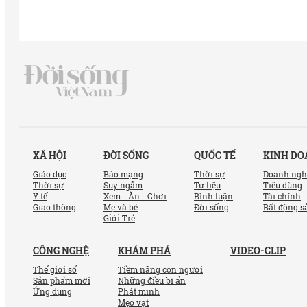
XÃ HỘI
ĐỜI SỐNG
QUỐC TẾ
KINH D
Giáo dục
Bão mạng
Thời sự
Doanh ngh
Thời sự
Suy ngẫm
Tư liệu
Tiêu dùng
Y tế
Xem - Ăn - Chơi
Bình luận
Tài chính
Giao thông
Mẹ và bé
Đời sống
Bất động s
Giới Trẻ
CÔNG NGHỆ
KHÁM PHÁ
VIDEO-CLIP
Thế giới số
Tiềm năng con người
Sản phẩm mới
Những điều bí ẩn
Ứng dụng
Phát minh
Mẹo vặt