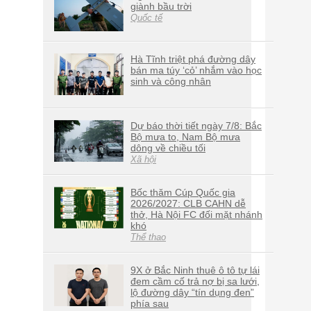
giành bầu trời
Quốc tế
Hà Tĩnh triệt phá đường dây
bán ma túy ‘cỏ’ nhắm vào học
sinh và công nhân
Dự báo thời tiết ngày 7/8: Bắc
Bộ mưa to, Nam Bộ mưa
dông về chiều tối
Xã hội
Bốc thăm Cúp Quốc gia
2026/2027: CLB CAHN dễ
thở, Hà Nội FC đối mặt nhánh
khó
Thể thao
9X ở Bắc Ninh thuê ô tô tự lái
đem cầm cố trả nợ bị sa lưới,
lộ đường dây “tín dụng đen”
phía sau