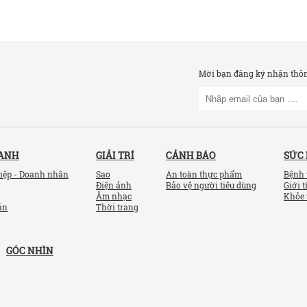
Mời bạn đăng ký nhận thông
OANH
GIẢI TRÍ
CẢNH BÁO
SỨC
iệp - Doanh nhân
Sao
An toàn thực phẩm
Bệnh 
Điện ảnh
Bảo vệ người tiêu dùng
Giới t
Âm nhạc
Khỏe 
ản
Thời trang
GÓC NHÌN