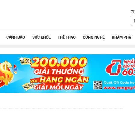
Tì
CẢNH BÁO
SỨC KHỎE
THỂ THAO
CÔNG NGHỆ
KHÁM PHÁ