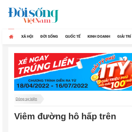
XÃ HỘI
ĐỜI SỐNG
QUỐC TẾ
KINH DOANH
GIẢI TRÍ
Dòng sự kiện
Viêm đường hô hấp trên