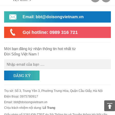
Email: bbt@doisongvietnam.vn
Gọi hotline: 0989 316 721
Mời bạn đăng ký nhận thông tin hot nhất từ
Đời Sống Việt Nam !
ĐĂNG KÝ
Trụ sở
:
Số 3, Trung Yên 3, Phường Trung Hòa, Quận Cầu Giấy, Hà Nội
Điện thoại:
0975780917
Email
:
bbt@doisongvietnam.vn
Chịu trách nhiệm nội dung:
Lê Trang
Giấy phép số 5281/GP-TTĐT do Sở Thông tin và Truyền thông Hà Nội cấp