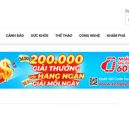
Tì
CẢNH BÁO
SỨC KHỎE
THỂ THAO
CÔNG NGHỆ
KHÁM PHÁ