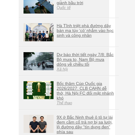
giành bầu trời
Quốc tế
Hà Tĩnh triệt phá đường dây
bán ma túy ‘cỏ’ nhắm vào học
sinh và công nhân
Dự báo thời tiết ngày 7/8: Bắc
Bộ mưa to, Nam Bộ mưa
dông về chiều tối
Xã hội
Bốc thăm Cúp Quốc gia
2026/2027: CLB CAHN dễ
thở, Hà Nội FC đối mặt nhánh
khó
Thể thao
9X ở Bắc Ninh thuê ô tô tự lái
đem cầm cố trả nợ bị sa lưới,
lộ đường dây “tín dụng đen”
phía sau