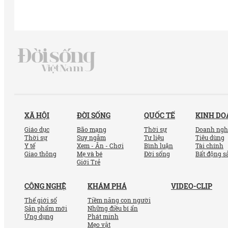
XÃ HỘI
ĐỜI SỐNG
QUỐC TẾ
KINH D
Giáo dục
Bão mạng
Thời sự
Doanh ngh
Thời sự
Suy ngẫm
Tư liệu
Tiêu dùng
Y tế
Xem - Ăn - Chơi
Bình luận
Tài chính
Giao thông
Mẹ và bé
Đời sống
Bất động s
Giới Trẻ
CÔNG NGHỆ
KHÁM PHÁ
VIDEO-CLIP
Thế giới số
Tiềm năng con người
Sản phẩm mới
Những điều bí ẩn
Ứng dụng
Phát minh
Mẹo vặt