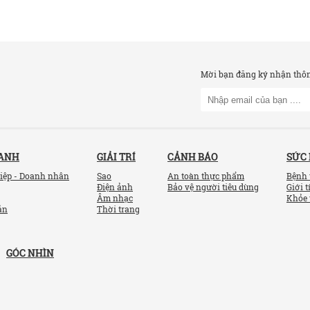
Mời bạn đăng ký nhận thông
OANH
GIẢI TRÍ
CẢNH BÁO
SỨC
iệp - Doanh nhân
Sao
An toàn thực phẩm
Bệnh 
Điện ảnh
Bảo vệ người tiêu dùng
Giới t
Âm nhạc
Khỏe 
ản
Thời trang
GÓC NHÌN