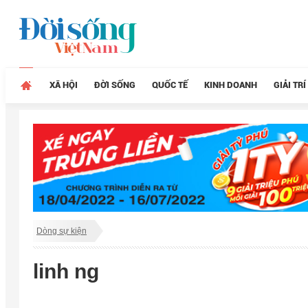
XÃ HỘI
ĐỜI SỐNG
QUỐC TẾ
KINH DOANH
GIẢI TRÍ
Dòng sự kiện
linh ng