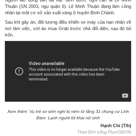
Thuận (SN 2003, ngụ quận 6). Lê Minh Thuận đang làm công
nhân tại một cơ sở sản xuất vàng ở huyện Bình Chánh.
Sau khi gây án, đối tượng điều khiển xe máy của nạn nhân về
nơi làm việc, vứt áo mua Grab trước nhà đối diện, sau đó bỏ
trốn.
Xem thêm: Vụ trẻ sơ sinh nghi bị ném từ tầng 31 chung cư Linh
Đàm: Lạnh người lời khai nữ sinh
Hạnh Chi (T/h)
Theo Đời sống Plus/GĐVN