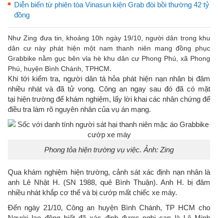
Diễn biến từ phiên tòa Vinasun kiện Grab đòi bồi thường 42 tỷ
đồng
Như Zing đưa tin, khoảng 10h ngày 19/10, người dân trong khu
dân cư này phát hiện một nam thanh niên mang đồng phục
Grabbike nằm gục bên vỉa hè khu dân cư Phong Phú, xã Phong
.
Phú, huyện Bình Chánh, TPHCM
Khi tới kiểm tra, người dân tá hỏa phát hiện nạn nhân bị đâm
nhiều nhát và đã tử vong. Công an ngay sau đó đã có mặt
tại hiện trường để khám nghiệm, lấy lời khai các nhân chứng để
điều tra làm rõ nguyên nhân của vụ án mạng.
Phong tỏa hiện trường vụ việc. Ảnh: Zing
Qua khám nghiệm hiện trường, cảnh sát xác định nạn nhân là
anh Lê Nhật H. (SN 1988, quê Bình Thuận). Anh H. bị đâm
nhiều nhát khắp cơ thể và bị cướp mất chiếc xe máy.
Đến ngày 21/10, Công an huyện Bình Chánh, TP HCM cho
Người lao động biết đã xác định được nghi can là Lê Minh