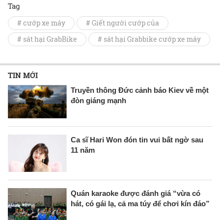
Tag
# cướp xe máy
# Giết người cướp của
# sát hại GrabBike
# sát hại Grabbike cướp xe máy
TIN MỚI
Truyền thông Đức cảnh báo Kiev về một
đòn giáng mạnh
Ca sĩ Hari Won đón tin vui bất ngờ sau
11 năm
Quán karaoke được đánh giá “vừa có
hát, có gái lạ, cả ma túy để chơi kín đáo”