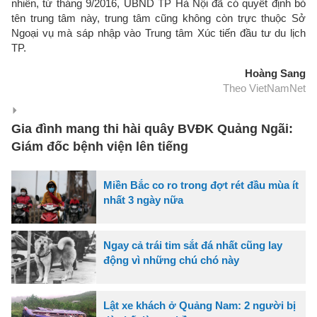
nhiên, từ tháng 9/2016, UBND TP Hà Nội đã có quyết định bỏ
tên trung tâm này, trung tâm cũng không còn trực thuộc Sở
Ngoại vụ mà sáp nhập vào Trung tâm Xúc tiến đầu tư du lịch
TP.
Hoàng Sang
Theo VietNamNet
Gia đình mang thi hài quây BVĐK Quảng Ngãi:
Giám đốc bệnh viện lên tiếng
Miền Bắc co ro trong đợt rét đầu mùa ít
nhất 3 ngày nữa
Ngay cả trái tim sắt đá nhất cũng lay
động vì những chú chó này
Lật xe khách ở Quảng Nam: 2 người bị