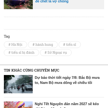
đè chết là vợ chồng
Tag
# Hà Nội
# hành hung
# tiến sĩ
# tiến sĩ bị đánh
# Sở Ngoại vụ
TIN KHÁC CÙNG CHUYÊN MỤC
Dự báo thời tiết ngày 7/8: Bắc Bộ mưa
to, Nam Bộ mưa dông về chiều tối
Nghỉ Tết Nguyên đán năm 2027 sẽ kéo