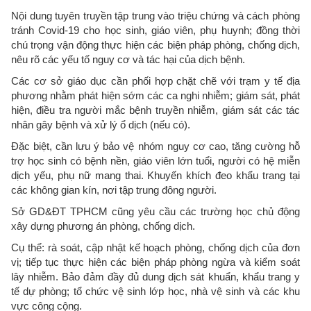
Nội dung tuyên truyền tập trung vào triệu chứng và cách phòng
tránh Covid-19 cho học sinh, giáo viên, phụ huynh; đồng thời
chú trọng vận động thực hiện các biện pháp phòng, chống dịch,
nêu rõ các yếu tố nguy cơ và tác hại của dịch bệnh.
Các cơ sở giáo dục cần phối hợp chặt chẽ với trạm y tế địa
phương nhằm phát hiện sớm các ca nghi nhiễm; giám sát, phát
hiện, điều tra người mắc bệnh truyền nhiễm, giám sát các tác
nhân gây bệnh và xử lý ổ dịch (nếu có).
Đặc biệt, cần lưu ý bảo vệ nhóm nguy cơ cao, tăng cường hỗ
trợ học sinh có bệnh nền, giáo viên lớn tuổi, người có hệ miễn
dịch yếu, phụ nữ mang thai. Khuyến khích đeo khẩu trang tại
các không gian kín, nơi tập trung đông người.
Sở GD&ĐT TPHCM cũng yêu cầu các trường học chủ động
xây dựng phương án phòng, chống dịch.
Cụ thể: rà soát, cập nhật kế hoạch phòng, chống dịch của đơn
vị; tiếp tục thực hiện các biện pháp phòng ngừa và kiểm soát
lây nhiễm. Bảo đảm đầy đủ dung dịch sát khuẩn, khẩu trang y
tế dự phòng; tổ chức vệ sinh lớp học, nhà vệ sinh và các khu
vực công cộng.