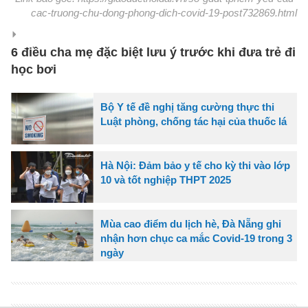
cac-truong-chu-dong-phong-dich-covid-19-post732869.html
6 điều cha mẹ đặc biệt lưu ý trước khi đưa trẻ đi
học bơi
Bộ Y tế đề nghị tăng cường thực thi
Luật phòng, chống tác hại của thuốc lá
Hà Nội: Đảm bảo y tế cho kỳ thi vào lớp
10 và tốt nghiệp THPT 2025
Mùa cao điểm du lịch hè, Đà Nẵng ghi
nhận hơn chục ca mắc Covid-19 trong 3
ngày