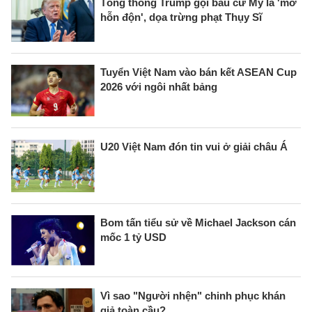
Tổng thống Trump gọi bầu cử Mỹ là 'mớ
hỗn độn', dọa trừng phạt Thụy Sĩ
Tuyển Việt Nam vào bán kết ASEAN Cup
2026 với ngôi nhất bảng
U20 Việt Nam đón tin vui ở giải châu Á
Bom tấn tiểu sử về Michael Jackson cán
mốc 1 tỷ USD
Vì sao "Người nhện" chinh phục khán
giả toàn cầu?