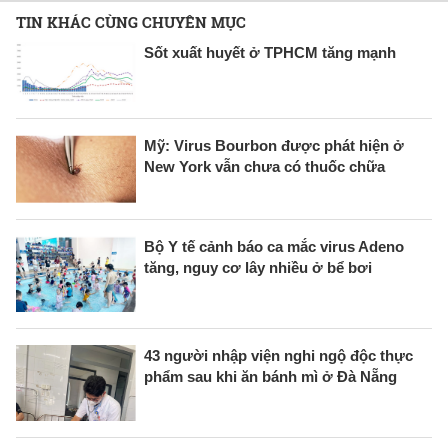
TIN KHÁC CÙNG CHUYÊN MỤC
Sốt xuất huyết ở TPHCM tăng mạnh
Mỹ: Virus Bourbon được phát hiện ở
New York vẫn chưa có thuốc chữa
Bộ Y tế cảnh báo ca mắc virus Adeno
tăng, nguy cơ lây nhiều ở bể bơi
43 người nhập viện nghi ngộ độc thực
phẩm sau khi ăn bánh mì ở Đà Nẵng