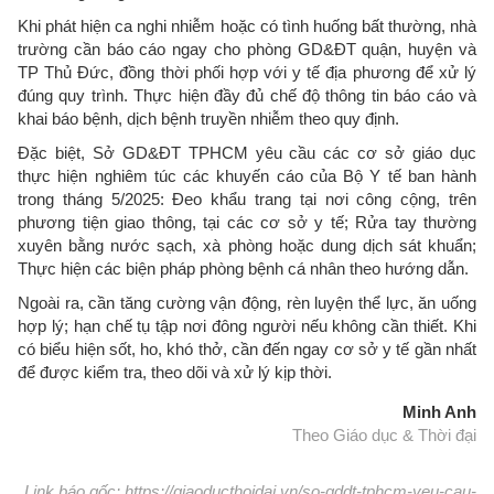
Khi phát hiện ca nghi nhiễm hoặc có tình huống bất thường, nhà
trường cần báo cáo ngay cho phòng GD&ĐT quận, huyện và
TP Thủ Đức, đồng thời phối hợp với y tế địa phương để xử lý
đúng quy trình. Thực hiện đầy đủ chế độ thông tin báo cáo và
khai báo bệnh, dịch bệnh truyền nhiễm theo quy định.
Đặc biệt, Sở GD&ĐT TPHCM yêu cầu các cơ sở giáo dục
thực hiện nghiêm túc các khuyến cáo của Bộ Y tế ban hành
trong tháng 5/2025: Đeo khẩu trang tại nơi công cộng, trên
phương tiện giao thông, tại các cơ sở y tế; Rửa tay thường
xuyên bằng nước sạch, xà phòng hoặc dung dịch sát khuẩn;
Thực hiện các biện pháp phòng bệnh cá nhân theo hướng dẫn.
Ngoài ra, cần tăng cường vận động, rèn luyện thể lực, ăn uống
hợp lý; hạn chế tụ tập nơi đông người nếu không cần thiết. Khi
có biểu hiện sốt, ho, khó thở, cần đến ngay cơ sở y tế gần nhất
để được kiểm tra, theo dõi và xử lý kịp thời.
Minh Anh
Theo Giáo dục & Thời đại
Link báo gốc: https://giaoducthoidai.vn/so-gddt-tphcm-yeu-cau-