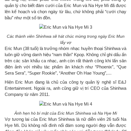
quản lý cho biết đám cưới của Eric Mun và Na Hye Mi đã được
lên kế hoạch và chọn ngày từ lâu, chứ không phải “cưới chạy
bầu” như một số tin đồn.
Các thành viên Shinhwa sẽ hát chúc mừng trong ngày Eric Mun
lấy vợ
Eric Mun (38 tuổi) là trưởng nhóm nhạc huyền thoại Shinhwa và
luôn giữ vững danh hiệu “nam thần” Kpop. Không chỉ ghi dấu ấn
trên các sân khấu ca nhạc, anh còn rất thành công khi lấn sân
điện ảnh với nhiều tác phẩm ăn khách như “Phoenix”, “Que
Sera Sera”, “Super Rookie”, “Another Oh Hae Young”,…
Hiện Eric Mun đang là chủ của công ty quản lý nghệ sĩ E&J
Entertainment. Ngoài ra, anh cũng giữ vị trí CEO của Shinhwa
Company từ năm 2011.
Ảnh hẹn hò bí mật của Eric Mun Shinhwa và Na Hye Mi
Vợ tương lai của Eric Mun Shinhwa là nữ diễn viên 26 tuổi Na
Hye Mi. Dù không nổi đình nổi đám song người đẹp vẫn được