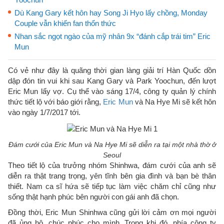
Dù Kang Gary kết hôn hay Song Ji Hyo lấy chồng, Monday
Couple vẫn khiến fan thổn thức
Nhan sắc ngọt ngào của mỹ nhân 9x “đánh cắp trái tim” Eric
Mun
Có vẻ như đây là quãng thời gian làng giải trí Hàn Quốc dồn
dập đón tin vui khi sau Kang Gary và Park Yoochun, đến lượt
Eric Mun lấy vợ. Cụ thể vào sáng 17/4, công ty quản lý chính
thức tiết lộ với báo giới rằng,
Eric Mun
và Na Hye Mi sẽ kết hôn
vào ngày 1/7/2017 tới.
Đám cưới của Eric Mun và Na Hye Mi sẽ diễn ra tại một nhà thờ ở
Seoul
Theo tiết lộ của trưởng nhóm Shinhwa, đám cưới của anh sẽ
diễn ra thật trang trọng, yên tĩnh bên gia đình và bạn bè thân
thiết. Nam ca sĩ hứa sẽ tiếp tục làm việc chăm chỉ cũng như
sống thật hạnh phúc bên người con gái anh đã chọn.
Đồng thời, Eric Mun Shinhwa cũng gửi lời cảm ơn mọi người
đã ủng hộ, chúc phúc cho mình. Trong khi đó, phía công ty