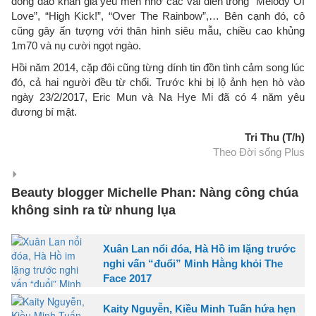
đông đảo khán giả yêu mến nhờ các vai diễn trong “Melody Of
Love”, “High Kick!”, “Over The Rainbow”,… Bên cạnh đó, cô
cũng gây ấn tượng với thân hình siêu mẫu, chiều cao khủng
1m70 và nụ cười ngọt ngào.
Hồi năm 2014, cặp đôi cũng từng dính tin đồn tình cảm song lúc
đó, cả hai người đều từ chối. Trước khi bị lộ ảnh hẹn hò vào
ngày 23/2/2017, Eric Mun và Na Hye Mi đã có 4 năm yêu
đương bí mật.
Tri Thu (T/h)
Theo Đời sống Plus
Beauty blogger Michelle Phan: Nàng công chúa
không sinh ra từ nhung lụa
Xuân Lan nổi đóa, Hà Hồ im lặng trước
nghi vấn “đuổi” Minh Hằng khỏi The
Face 2017
Kaity Nguyễn, Kiều Minh Tuấn hứa hẹn