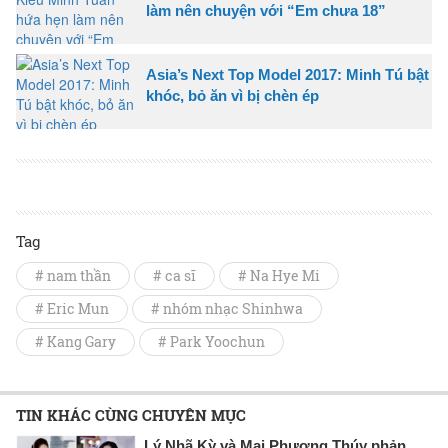
làm nên chuyện với “Em chưa 18”
Asia’s Next Top Model 2017: Minh Tú bật
khóc, bỏ ăn vì bị chèn ép
Tag
# nam thần
# ca sĩ
# Na Hye Mi
# Eric Mun
# nhóm nhạc Shinhwa
# Kang Gary
# Park Yoochun
TIN KHÁC CÙNG CHUYÊN MỤC
Lý Nhã Kỳ và Mai Phương Thúy phản