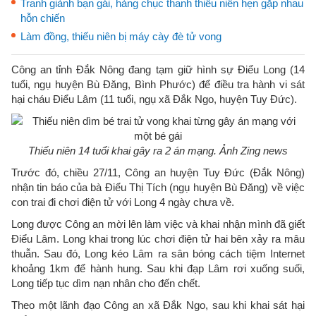
Tranh giành bạn gái, hàng chục thanh thiếu niên hẹn gặp nhau
hỗn chiến
Làm đồng, thiếu niên bị máy cày đè tử vong
Công an tỉnh Đắk Nông đang tạm giữ hình sự Điểu Long (14
tuổi, ngụ huyện Bù Đăng, Bình Phước) để điều tra hành vi sát
hại cháu Điểu Lâm (11 tuổi, ngụ xã Đắk Ngo, huyện Tuy Đức).
Thiếu niên 14 tuổi khai gây ra 2 án mạng. Ảnh Zing news
Trước đó, chiều 27/11, Công an huyện Tuy Đức (Đắk Nông)
nhận tin báo của bà Điểu Thị Tích (ngụ huyện Bù Đăng) về việc
con trai đi chơi điện tử với Long 4 ngày chưa về.
Long được Công an mời lên làm việc và khai nhận mình đã giết
Điểu Lâm. Long khai trong lúc chơi điện tử hai bên xảy ra mâu
thuẫn. Sau đó, Long kéo Lâm ra sân bóng cách tiệm Internet
khoảng 1km để hành hung. Sau khi đạp Lâm rơi xuống suối,
Long tiếp tục dìm nạn nhân cho đến chết.
Theo một lãnh đạo Công an xã Đắk Ngo, sau khi khai sát hại