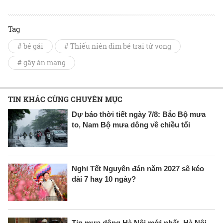
Tag
# bé gái
# Thiếu niên dìm bé trai tử vong
# gây án mạng
TIN KHÁC CÙNG CHUYÊN MỤC
Dự báo thời tiết ngày 7/8: Bắc Bộ mưa
to, Nam Bộ mưa dông về chiều tối
Nghỉ Tết Nguyên đán năm 2027 sẽ kéo
dài 7 hay 10 ngày?
Tin mưa dông Hà Nội mới nhất, Hà Nội