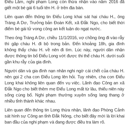
Điểu Lâm, nghi phạm Long còn thừa nhận vào năm 2016 đã
giết một bé gái 6 tuổi tên H. ở trên địa bàn.
Liên quan đến thông tin Điểu Long khai sát hại cháu H., ông
Tráng A Dơ, Trưởng bản Đoàn Kết, xã Đắk Ngo, cho biết thời
điểm bé gái tử vong công an kết luận do ngạt nước.
Theo ông Tráng A Dơ, chiều 11/1/2016, vợ chồng ông đi vào rẫy
thì gặp cháu H. đi bộ trong bản. Đến khoảng 18h, gia đình
không thấy cháu H. về nên đi tìm. Lúc này, người dân nhận
được thông tin bố Điểu Long vớt được thi thể cháu H. dưới suối
gần khu rẫy của gia đình.
Người dân và gia đình nạn nhân nghi ngờ cái chết của cháu H.
nên gọi 2 cha con Điểu Long lên hỏi. Tuy nhiên, cha con Điểu
Long khai không liên quan đến vụ việc. Lãnh đạo Công an xã
Đắk Ngo cho biết thêm mẹ Điểu Long mất từ lâu, thiếu niên này
sống cùng bố. Nghi phạm thường xuyên sống lang thang ở
nhiều tỉnh thành khác nhau.
Liên quan đến thông tin Long thừa nhận, lãnh đạo Phòng Cảnh
sát hình sự Công an tỉnh Đắk Nông, cho biết đây mới là lời khai
ban đầu của nghi phạm và đang được điều tra làm rõ.