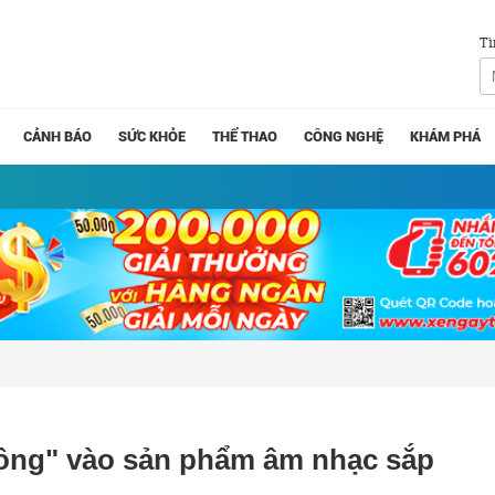
Tì
CẢNH BÁO
SỨC KHỎE
THỂ THAO
CÔNG NGHỆ
KHÁM PHÁ
bông" vào sản phẩm âm nhạc sắp