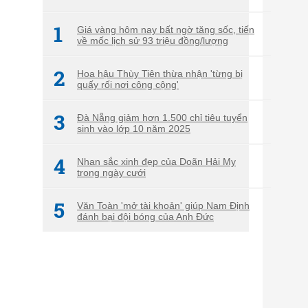
1
Giá vàng hôm nay bất ngờ tăng sốc, tiến
về mốc lịch sử 93 triệu đồng/lượng
2
Hoa hậu Thùy Tiên thừa nhận 'từng bị
quấy rối nơi công cộng'
3
Đà Nẵng giảm hơn 1.500 chỉ tiêu tuyển
sinh vào lớp 10 năm 2025
4
Nhan sắc xinh đẹp của Doãn Hải My
trong ngày cưới
5
Văn Toàn 'mở tài khoản' giúp Nam Định
đánh bại đội bóng của Anh Đức