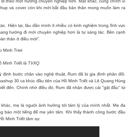
 đi theo một hướng chuyên nghiệp hơn. Mặt khác, cũng chính vì
hup và cover còn khi mới bắt đầu bản thân mong muốn làm ra
. Hiện tại, lâu dần mình ít nhiều có kinh nghiệm trong lĩnh vực
ang hướng đi mới chuyên nghiệp hơn là tự sáng tác. Bên cạnh
ản thân ở điều mới".
 Minh Triết là TVXQ
ý định bước chân vào nghệ thuật, Rum đã bị gia đình phản đối.
 mashup 30 ca khúc đầu tiên của Hồ Minh Triết và Lê Quang Hùng
biết đến. Chính nhờ điều đó, Rum đã nhận được cái "gật đầu" từ
khác, mẹ là người ảnh hưởng tới tâm lý của mình nhất. Mẹ đa
ũng báo một tiếng để mẹ yên tâm. Khi thấy thành công bước đầu
Hồ Minh Triết tâm sự.