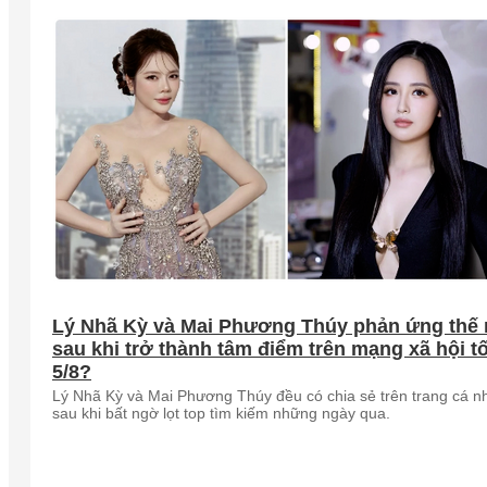
Lý Nhã Kỳ và Mai Phương Thúy phản ứng thế
sau khi trở thành tâm điểm trên mạng xã hội tố
5/8?
Lý Nhã Kỳ và Mai Phương Thúy đều có chia sẻ trên trang cá n
sau khi bất ngờ lọt top tìm kiếm những ngày qua.