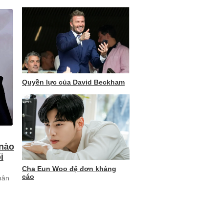
Quyền lực của David Beckham
 nào
i
Cha Eun Woo đệ đơn kháng
cáo
hân