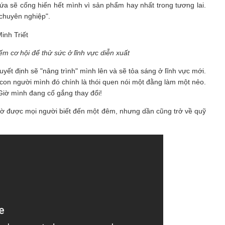
hứa sẽ cống hiến hết mình vì sản phẩm hay nhất trong tương lai.
chuyên nghiệp".
m cơ hội để thử sức ở lĩnh vực diễn xuất
yết định sẽ "nâng trình" mình lên và sẽ tỏa sáng ở lĩnh vực mới.
g con người mình đó chính là thói quen nói một đằng làm một nẻo.
 Giờ mình đang cố gắng thay đổi!
gờ được mọi người biết đến một đêm, nhưng dần cũng trở về quỹ