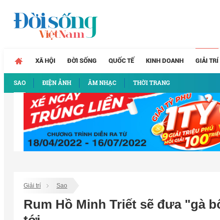
XÃ HỘI
ĐỜI SỐNG
QUỐC TẾ
KINH DOANH
GIẢI TRÍ
SAO
ĐIỆN ẢNH
ÂM NHẠC
THỜI TRANG
Giải trí
Sao
Rum Hồ Minh Triết sẽ đưa "gà 