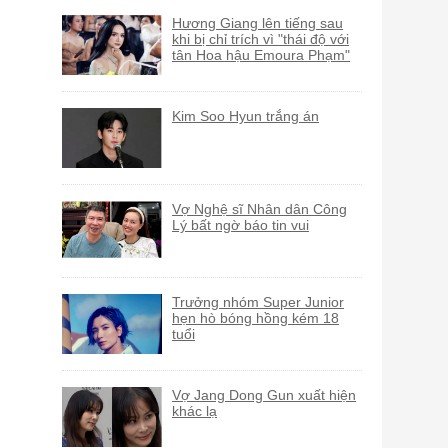
Hương Giang lên tiếng sau
khi bị chỉ trích vì "thái độ với
tân Hoa hậu Emoura Phạm"
Kim Soo Hyun trắng án
Vợ Nghệ sĩ Nhân dân Công
Lý bất ngờ báo tin vui
Trưởng nhóm Super Junior
hẹn hò bóng hồng kém 18
tuổi
Vợ Jang Dong Gun xuất hiện
khác lạ