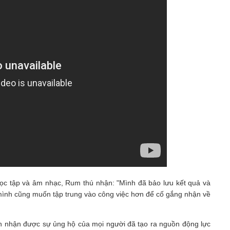
học tập và âm nhạc, Rum thú nhận: "Mình đã bảo lưu kết quả và
 mình cũng muốn tập trung vào công việc hơn để cố gắng nhận về
ên nhận được sự ủng hộ của mọi người đã tạo ra nguồn động lực