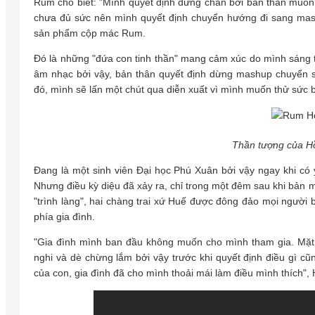
Rum cho biết: "Mình quyết định dừng chân bởi bản thân muốn
chưa đủ sức nên mình quyết định chuyển hướng đi sang mas
sản phẩm cộp mác Rum.
Đó là những "đứa con tinh thần" mang cảm xúc do mình sáng tác
âm nhạc bởi vậy, bản thân quyết định dừng mashup chuyển s
đó, mình sẽ lấn một chút qua diễn xuất vì mình muốn thử sức b
Thần tượng của Hồ
Đang là một sinh viên Đại học Phú Xuân bởi vậy ngay khi có 
Nhưng điều kỳ diệu đã xảy ra, chỉ trong một đêm sau khi bản
"trình làng", hai chàng trai xứ Huế được đông đảo mọi người 
phía gia đình.
"Gia đình mình ban đầu không muốn cho mình tham gia. Mặt 
nghi và dè chừng lắm bởi vậy trước khi quyết định điều gì c
của con, gia đình đã cho mình thoải mái làm điều mình thích", 