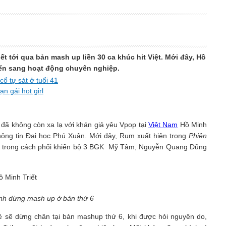
t tới qua bản mash up liền 30 ca khúc hit Việt. Mới đây, Hồ
yển sang hoạt động chuyên nghiệp.
ổ tự sát ở tuổi 41
n gái hot girl
 đã không còn xa lạ với khán giả yêu Vpop tại
Việt Nam
Hồ Minh
ông tin Đại học Phú Xuân. Mới đây, Rum xuất hiện trong
Phiên
 trong cách phối khiến bộ 3 BGK Mỹ Tâm, Nguyễn Quang Dũng
ịnh dừng mash up ở bản thứ 6
sẻ sẽ dừng chân tại bản mashup thứ 6, khi được hỏi nguyên do,