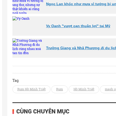
Ngọc Lan khóc như mưa vì tưởng bị un
Vy Oanh "vượt cạn thuận lợi" tại Mỹ
Trường Giang và Nhã Phương đi du lịc
Tag
Rum Hồ Minh Triết
Rum
Hồ Minh Triết
mash up
CÙNG CHUYÊN MỤC