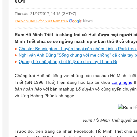
tới
Thứ sáu, 21/07/2017, 14:15 (GMT+7)
Theo dõi Đời Sống Việt Nam trên
Rum Hồ Minh Triết là chàng trai xứ Huế được mọi người biế
Minh Triết chia sẻ sẽ ngừng mash up ở bản thứ 6 và chu
Chester Bennington - huyền thoại của nhóm Linkin Park treo c
Nghi vấn Anh Dũng "Sống chung với mẹ chồng" đã chia tay bạ
Quang Lê phũ phàng tiết lộ lý do chia tay Thanh Bi
Chàng trai Huế nổi tiếng với những bản mashup Hồ Minh Triết
Triết (SN 1996, Huế) hiện đang học tập tại khoa
công nghệ
th
bản hoàn hảo
với bản mashup
Lỡ duyên
vô cùng uyển chuyển
và Ưng Hoàng Phúc kinh ngạc.
Rum Hồ Minh Triết quyết đ
Trước đó, trên trang cá nhân Facebook, Hồ Minh Triết chia 