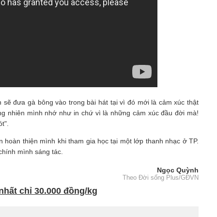
 sẽ đưa gà bông vào trong bài hát tại vì đó mới là cảm xúc thật
ng nhiên mình nhớ như in chứ vì là những cảm xúc đầu đời mà!
t".
 hoàn thiện mình khi tham gia học tại một lớp thanh nhạc ở TP.
hính mình sáng tác.
Ngọc Quỳnh
Theo Đời sống Plus/GĐVN
nhất chỉ 30.000 đồng/kg