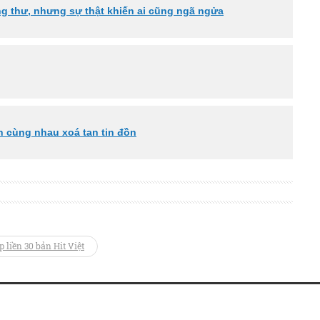
g thư, nhưng sự thật khiến ai cũng ngã ngửa
h cùng nhau xoá tan tin đồn
 liền 30 bản Hit Việt