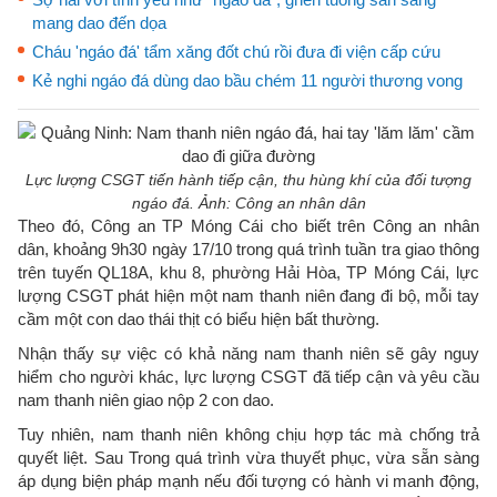
mang dao đến dọa
Cháu 'ngáo đá' tẩm xăng đốt chú rồi đưa đi viện cấp cứu
Kẻ nghi ngáo đá dùng dao bầu chém 11 người thương vong
Lực lượng CSGT tiến hành tiếp cận, thu hùng khí của đối tượng
ngáo đá. Ảnh: Công an nhân dân
Theo đó, Công an TP Móng Cái cho biết trên Công an nhân
dân, khoảng 9h30 ngày 17/10 trong quá trình tuần tra giao thông
trên tuyến QL18A, khu 8, phường Hải Hòa, TP Móng Cái, lực
lượng CSGT phát hiện một nam thanh niên đang đi bộ, mỗi tay
cầm một con dao thái thịt có biểu hiện bất thường.
Nhận thấy sự việc có khả năng nam thanh niên sẽ gây nguy
hiểm cho người khác, lực lượng CSGT đã tiếp cận và yêu cầu
nam thanh niên giao nộp 2 con dao.
Tuy nhiên, nam thanh niên không chịu hợp tác mà chống trả
quyết liệt. Sau Trong quá trình vừa thuyết phục, vừa sẵn sàng
áp dụng biện pháp mạnh nếu đối tượng có hành vi manh động,