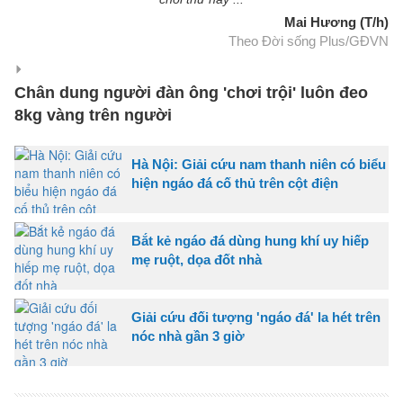
Mai Hương (T/h)
Theo Đời sống Plus/GĐVN
Chân dung người đàn ông 'chơi trội' luôn đeo
8kg vàng trên người
Hà Nội: Giải cứu nam thanh niên có biểu
hiện ngáo đá cố thủ trên cột điện
Bắt kẻ ngáo đá dùng hung khí uy hiếp
mẹ ruột, dọa đốt nhà
Giải cứu đối tượng 'ngáo đá' la hét trên
nóc nhà gần 3 giờ