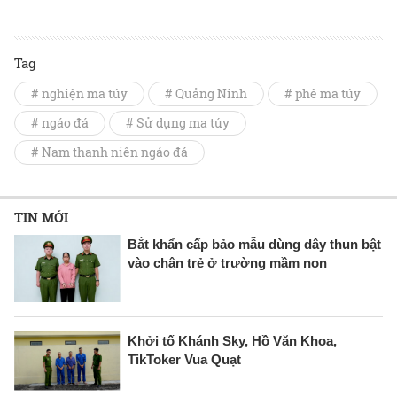
Tag
# nghiện ma túy
# Quảng Ninh
# phê ma túy
# ngáo đá
# Sử dụng ma túy
# Nam thanh niên ngáo đá
TIN MỚI
Bắt khẩn cấp bảo mẫu dùng dây thun bật
vào chân trẻ ở trường mầm non
Khởi tố Khánh Sky, Hồ Văn Khoa,
TikToker Vua Quạt