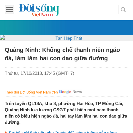
Quảng Ninh: Khống chế thanh niên ngáo
đá, lăm lăm hai con dao giữa đường
Thứ tư, 17/10/2018, 17:45 (GMT+7)
Theo dõi Đời Sống Việt Nam trên
Trên tuyến QL18A, khu 8, phường Hải Hòa, TP Móng Cái,
Quảng Ninh lực lượng CSGT phát hiện một nam thanh
niên có biểu hiện ngáo đá, hai tay lăm lăm hai con dao giữa
đường.
Sợ hãi với tình yêu như "ngáo đá", ghen tuông sẵn sàng