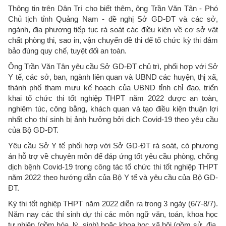
Thông tin trên Dân Trí cho biết thêm, ông Trần Văn Tân - Phó
Chủ tịch tỉnh Quảng Nam - đề nghị Sở GD-ĐT và các sở,
ngành, địa phương tiếp tục rà soát các điều kiện về cơ sở vật
chất phòng thi, sao in, vận chuyển đề thi để tổ chức kỳ thi đảm
bảo đúng quy chế, tuyệt đối an toàn.
Ông Trần Văn Tân yêu cầu Sở GD-ĐT chủ trì, phối hợp với Sở
Y tế, các sở, ban, ngành liên quan và UBND các huyện, thị xã,
thành phố tham mưu kế hoạch của UBND tỉnh chỉ đạo, triển
khai tổ chức thi tốt nghiệp THPT năm 2022 được an toàn,
nghiêm túc, công bằng, khách quan và tạo điều kiện thuận lợi
nhất cho thí sinh bị ảnh hưởng bởi dịch Covid-19 theo yêu cầu
của Bộ GD-ĐT.
Yêu cầu Sở Y tế phối hợp với Sở GD-ĐT rà soát, có phương
án hỗ trợ về chuyên môn để đáp ứng tốt yêu cầu phòng, chống
dịch bệnh Covid-19 trong công tác tổ chức thi tốt nghiệp THPT
năm 2022 theo hướng dẫn của Bộ Y tế và yêu cầu của Bộ GD-
ĐT.
Kỳ thi tốt nghiệp THPT năm 2022 diễn ra trong 3 ngày (6/7-8/7).
Năm nay các thí sinh dự thi các môn ngữ văn, toán, khoa học
tự nhiên (gồm hóa, lý, sinh) hoặc khoa học xã hội (gồm sử, địa,