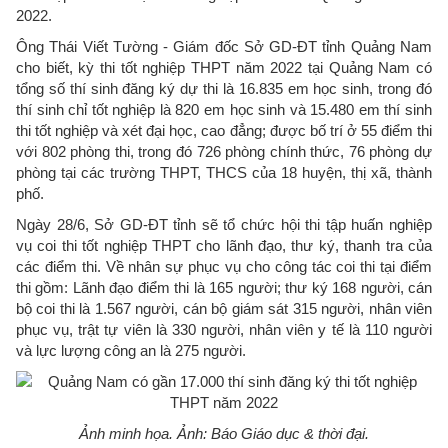
2022.
Ông Thái Viết Tường - Giám đốc Sở GD-ĐT tỉnh Quảng Nam
cho biết, kỳ thi tốt nghiệp THPT năm 2022 tại Quảng Nam có
tổng số thí sinh đăng ký dự thi là 16.835 em học sinh, trong đó
thí sinh chỉ tốt nghiệp là 820 em học sinh và 15.480 em thí sinh
thi tốt nghiệp và xét đại học, cao đẳng; được bố trí ở 55 điểm thi
với 802 phòng thi, trong đó 726 phòng chính thức, 76 phòng dự
phòng tại các trường THPT, THCS của 18 huyện, thị xã, thành
phố.
Ngày 28/6, Sở GD-ĐT tỉnh sẽ tổ chức hội thi tập huấn nghiệp
vụ coi thi tốt nghiệp THPT cho lãnh đạo, thư ký, thanh tra của
các điểm thi. Về nhân sự phục vụ cho công tác coi thi tại điểm
thi gồm: Lãnh đạo điểm thi là 165 người; thư ký 168 người, cán
bộ coi thi là 1.567 người, cán bộ giám sát 315 người, nhân viên
phục vụ, trật tự viên là 330 người, nhân viên y tế là 110 người
và lực lượng công an là 275 người.
Ảnh minh họa. Ảnh: Báo Giáo dục & thời đại.