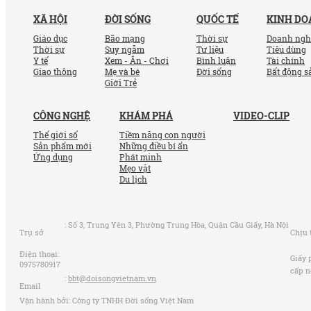
XÃ HỘI
ĐỜI SỐNG
QUỐC TẾ
KINH D
Giáo dục
Bão mạng
Thời sự
Doanh ngh
Thời sự
Suy ngẫm
Tư liệu
Tiêu dùng
Y tế
Xem - Ăn - Chơi
Bình luận
Tài chính
Giao thông
Mẹ và bé
Đời sống
Bất động s
Giới Trẻ
CÔNG NGHỆ
KHÁM PHÁ
VIDEO-CLIP
Thế giới số
Tiềm năng con người
Sản phẩm mới
Những điều bí ẩn
Ứng dụng
Phát minh
Mẹo vặt
Du lịch
:
Số 3, Trung Yên 3, Phường Trung Hòa, Quận Cầu Giấy, Hà Nội
Trụ sở
Chịu 
Điện thoại:
Giấy 
0975780917
cấp n
:
bbt@doisongvietnam.vn
Email
Vận hành bởi: Công ty TNHH Đời sống Việt Nam