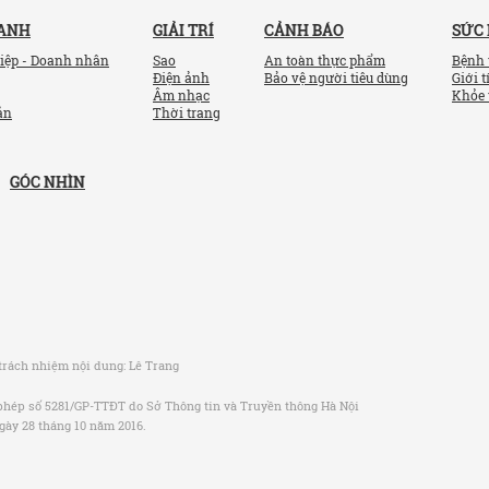
OANH
GIẢI TRÍ
CẢNH BÁO
SỨC
iệp - Doanh nhân
Sao
An toàn thực phẩm
Bệnh 
Điện ảnh
Bảo vệ người tiêu dùng
Giới t
Âm nhạc
Khỏe 
ản
Thời trang
GÓC NHÌN
trách nhiệm nội dung:
Lê Trang
phép số 5281/GP-TTĐT do Sở Thông tin và Truyền thông Hà Nội
gày 28 tháng 10 năm 2016.