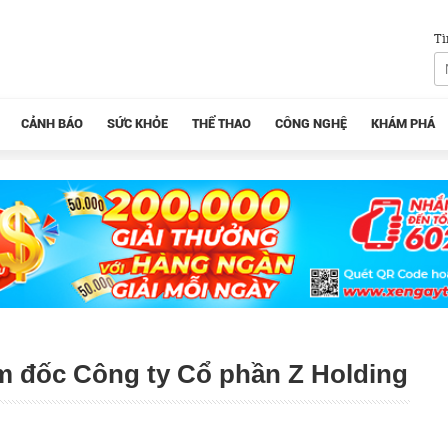
Tì
CẢNH BÁO
SỨC KHỎE
THỂ THAO
CÔNG NGHỆ
KHÁM PHÁ
m đốc Công ty Cổ phần Z Holding