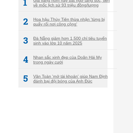
1
Giá vàng hôm nay bất ngờ tăng sốc, tiến
về mốc lịch sử 93 triệu đồng/lượng
2
Hoa hậu Thùy Tiên thừa nhận 'từng bị
quấy rối nơi công cộng'
3
Đà Nẵng giảm hơn 1.500 chỉ tiêu tuyển
sinh vào lớp 10 năm 2025
4
Nhan sắc xinh đẹp của Doãn Hải My
trong ngày cưới
5
Văn Toàn 'mở tài khoản' giúp Nam Định
đánh bại đội bóng của Anh Đức