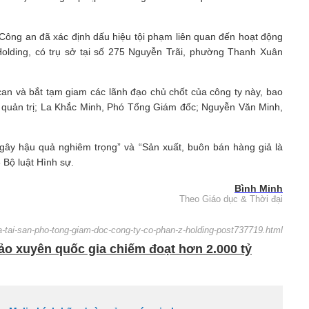
 Công an đã xác định dấu hiệu tội phạm liên quan đến hoạt động
Holding, có trụ sở tại số 275 Nguyễn Trãi, phường Thanh Xuân
 can và bắt tạm giam các lãnh đạo chủ chốt của công ty này, bao
quản trị; La Khắc Minh, Phó Tổng Giám đốc; Nguyễn Văn Minh,
n gây hậu quả nghiêm trọng” và “Sản xuất, buôn bán hàng giả là
 Bộ luật Hình sự.
Bình Minh
Theo Giáo dục & Thời đại
oa-tai-san-pho-tong-giam-doc-cong-ty-co-phan-z-holding-post737719.html
ảo xuyên quốc gia chiếm đoạt hơn 2.000 tỷ