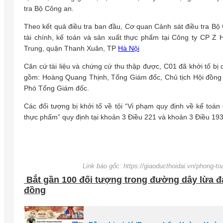
tra Bộ Công an.
Theo kết quả điều tra ban đầu, Cơ quan Cảnh sát điều tra Bộ
tài chính, kế toán và sản xuất thực phẩm tại Công ty CP Z 
Trung, quận Thanh Xuân, TP
Hà Nội
Căn cứ tài liệu và chứng cứ thu thập được, C01 đã khởi tố bị
gồm: Hoàng Quang Thịnh, Tổng Giám đốc, Chủ tịch Hội đồng 
Phó Tổng Giám đốc.
Các đối tượng bị khởi tố về tội “Vi phạm quy định về kế toá
thực phẩm” quy định tại khoản 3 Điều 221 và khoản 3 Điều 193
Link báo gốc: https://giaoducthoidai.vn/phong-t
Bắt gần 100 đối tượng trong đường dây lừa đ
đồng