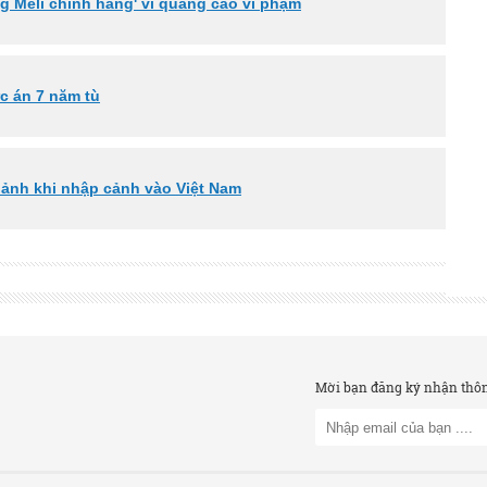
 Meli chính hãng' vì quảng cáo vi phạm
c án 7 năm tù
 ảnh khi nhập cảnh vào Việt Nam
Mời bạn đăng ký nhận thông