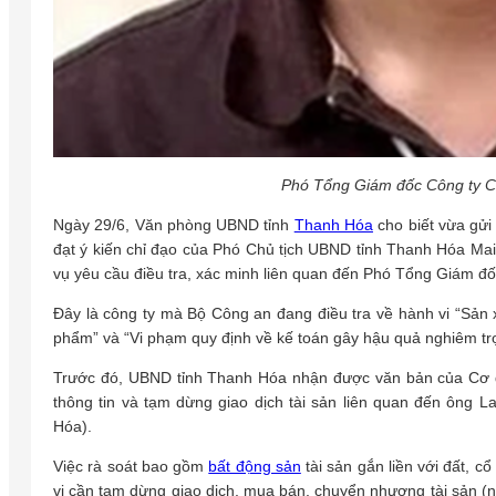
Phó Tổng Giám đốc Công ty C
Ngày 29/6, Văn phòng UBND tỉnh
Thanh Hóa
cho biết vừa gửi
đạt ý kiến chỉ đạo của Phó Chủ tịch UBND tỉnh Thanh Hóa Mai 
vụ yêu cầu điều tra, xác minh liên quan đến Phó Tổng Giám đ
Đây là công ty mà Bộ Công an đang điều tra về hành vi “Sản 
phẩm” và “Vi phạm quy định về kế toán gây hậu quả nghiêm tr
Trước đó, UBND tỉnh Thanh Hóa nhận được văn bản của Cơ q
thông tin và tạm dừng giao dịch tài sản liên quan đến ông 
Hóa).
Việc rà soát bao gồm
bất động sản
tài sản gắn liền với đất, c
vị cần tạm dừng giao dịch, mua bán, chuyển nhượng tài sản (n