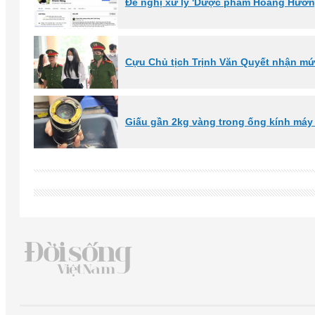
Đề nghị xử lý 'Dược phẩm Hoàng Hường
Cựu Chủ tịch Trịnh Văn Quyết nhận mứ
Giấu gần 2kg vàng trong ống kính máy