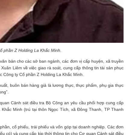
ổ phần Z Holding La Khắc Minh.
 văn bản cho các sở ban ngành, các đơn vị cấp huyện, xã truyền
Xuân Liêm về việc giao rà soát, cung cấp thông tin tài sản phục
ốc Công ty Cổ phần Z Holding La Khắc Minh.
xuất, buôn bán hàng giả là lương thực, thực phẩm, phụ gia thực
ọng”.
uan Cảnh sát điều tra Bộ Công an yêu cầu phối hợp cung cấp
La Khắc Minh (trú tại thôn Ngọc Tích, xã Đông Thanh, TP Thanh
ổ phần, cổ phiếu, trái phiếu và vốn góp tại doanh nghiệp. Các đơn
ếu có) và cung cấp kịp thời thông tin cho Cơ quan Cảnh sát điều