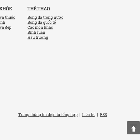
 KHỎE
THỂ THAO
và thuốc
Bóng đá trong nước
ính
Bóng đá quốc tế
và đẹp
Các môn khác
Bình luận
Hậu trường
Trang thông tin điện tử tổng hợp
|
Liên hệ
|
RSS