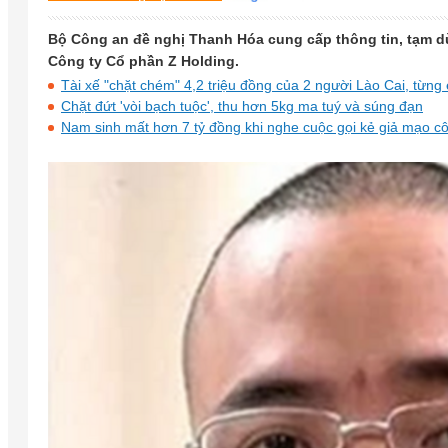
Bộ Công an đề nghị Thanh Hóa cung cấp thông tin, tạm d
Công ty Cổ phần Z Holding.
Tài xế "chặt chém" 4,2 triệu đồng của 2 người Lào Cai, từng
Chặt đứt 'vòi bạch tuộc', thu hơn 5kg ma tuý và súng đạn
Nam sinh mất hơn 7 tỷ đồng khi nghe cuộc gọi kẻ giả mạo c