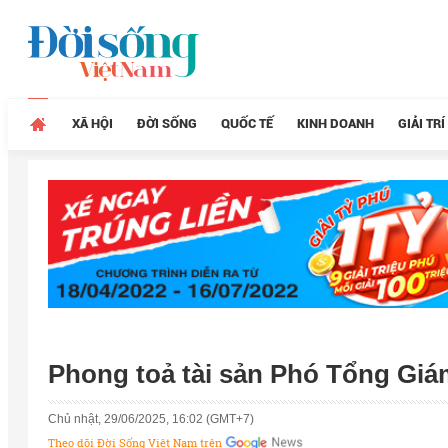
XÃ HỘI
ĐỜI SỐNG
QUỐC TẾ
KINH DOANH
GIẢI TRÍ
Phong toả tài sản Phó Tổng Giá
Chủ nhật, 29/06/2025, 16:02 (GMT+7)
Theo dõi Đời Sống Việt Nam trên