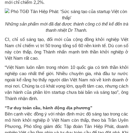
mới chỉ chiếm 2,2%.
Những sản phẩm mới đã đạt được thành công có thể kể đến trà
thanh nhiệt Dr Thanh.​
CI, chỉ số sáng tạo, đổi mới của cộng đồng khởi nghiệp Việt
Nam chỉ chiếm vị trí 50 trong tổng số 60 nền kinh tế. Dù con số
này còn thấp, ông Thành nhấn mạnh tinh thần khởi nghiệp ở
Việt Nam rất cao.
“Việt Nam luôn nằm trong nhóm 10 quốc gia có tinh thần khởi
nghiệp cao nhất thế giới. Nhiều chuyên gia, nhà đầu tư nước
ngoài kể rằng họ thấy người dân Việt Nam nói về kinh doanh ở
mọi nơi. Chúng ta có khát vọng lớn, quyết tâm cao, nhưng cách
vận hành của phần lớn startup chưa bài bản và sáng tạo”, ông
Thành nhận định.
“Tư duy toàn cầu, hành động địa phương”
Bên cạnh việc đồng ý với nhận định mức độ sáng tạo trong các
mô hình khởi nghiệp ở Việt Nam còn thấp, theo bà Trần Uyên
Phương, Phó tổng giám đốc Tập đoàn Tân Hiệp Phát, doanh
nghiệp Việt cần tầm nhìn và tư duy toàn cầu để tạo đột phá. Khi