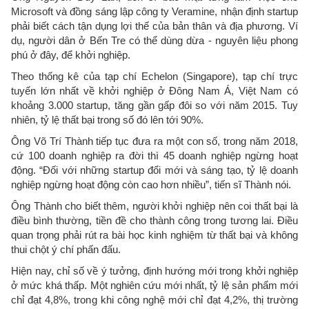
Microsoft và đồng sáng lập công ty Veramine, nhận định startup
phải biết cách tận dụng lợi thế của bản thân và địa phương. Ví
dụ, người dân ở Bến Tre có thể dùng dừa - nguyên liệu phong
phú ở đây, để khởi nghiệp.
Theo thống kê của tạp chí Echelon (Singapore), tạp chí trực
tuyến lớn nhất về khởi nghiệp ở Đông Nam Á, Việt Nam có
khoảng 3.000 startup, tăng gần gấp đôi so với năm 2015. Tuy
nhiên, tỷ lệ thất bại trong số đó lên tới 90%.
Ông Võ Trí Thành tiếp tục đưa ra một con số, trong năm 2018,
cứ 100 doanh nghiệp ra đời thì 45 doanh nghiệp ngừng hoạt
động. “Đối với những startup đổi mới và sáng tạo, tỷ lệ doanh
nghiệp ngừng hoạt động còn cao hơn nhiều”, tiến sĩ Thành nói.
Ông Thành cho biết thêm, người khởi nghiệp nên coi thất bại là
điều bình thường, tiền đề cho thành công trong tương lai. Điều
quan trọng phải rút ra bài học kinh nghiệm từ thất bại và không
thui chột ý chí phấn đấu.
Hiện nay, chỉ số về ý tưởng, định hướng mới trong khởi nghiệp
ở mức khá thấp. Một nghiên cứu mới nhất, tỷ lệ sản phẩm mới
chỉ đạt 4,8%, trong khi công nghệ mới chỉ đạt 4,2%, thị trường