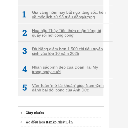
1
Giá vàng hôm nay bất ngờ tăng sốc, tiến
về mốc lịch sử 93 triệu đồng/lượng
2
Hoa hậu Thùy Tiên thừa nhận 'từng bị
quấy rối nơi công cộng'
3
Đà Nẵng giảm hơn 1.500 chỉ tiêu tuyển
sinh vào lớp 10 năm 2025
4
Nhan sắc xinh đẹp của Doãn Hải My
trong ngày cưới
5
Văn Toàn 'mở tài khoản' giúp Nam Định
đánh bại đội bóng của Anh Đức
Giày clarks
Áo điều hòa
Kenko
Nhật Bản