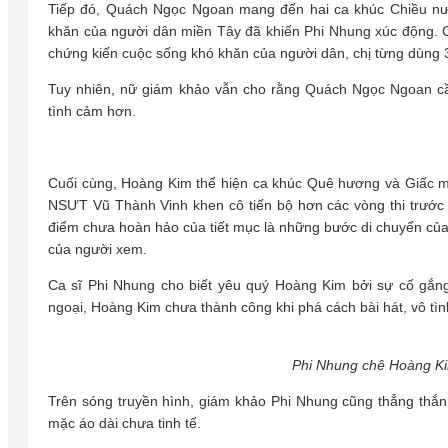
Tiếp đó, Quách Ngọc Ngoan mang đến hai ca khúc Chiều nướ
khăn của người dân miền Tây đã khiến Phi Nhung xúc động. Ch
chứng kiến cuộc sống khó khăn của người dân, chị từng dùng 
Tuy nhiên, nữ giám khảo vẫn cho rằng Quách Ngọc Ngoan cần
tình cảm hơn.
Cuối cùng, Hoàng Kim thể hiện ca khúc Quê hương và Giấc m
NSƯT Vũ Thành Vinh khen cô tiến bộ hơn các vòng thi trước ở
điểm chưa hoàn hảo của tiết mục là những bước di chuyển của
của người xem.
Ca sĩ Phi Nhung cho biết yêu quý Hoàng Kim bởi sự cố gắng 
ngoại, Hoàng Kim chưa thành công khi phá cách bài hát, vô tìn
Phi Nhung chê Hoàng Kim
Trên sóng truyền hình, giám khảo Phi Nhung cũng thẳng thắn
mặc áo dài chưa tinh tế.