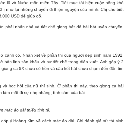
c lũ và Nước mặn miền Tây. Tiết mục tái hiện cuộc sống khó
ị nhớ lại những chuyến đi thiện nguyện của mình. Chị cho biết
3.000 USD để giúp đỡ.
 phải nhấn nhá và tiết chế giọng hát để bài hát uyển chuyển,
ơ cánh cò. Nhận xét về phần thi của người đẹp sinh năm 1992,
 bản lĩnh sân khấu và sự tiết chế trong diễn xuất. Anh góp ý 2
 giọng ca 9X chưa có hồn và câu kết hát chưa chạm đến đến tim
và học hỏi của nữ thí sinh. Ở phần thi này, theo giọng ca hải
h làm mất đi sự nhẹ nhàng, tình cảm của bài.
 mặc áo dài thiếu tinh tế.
 góp ý Hoàng Kim về cách mặc áo dài. Chị đánh giá nữ thí sinh