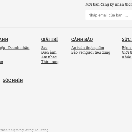
Mời bạn đăng ký nhận thông
OANH
GIẢI TRÍ
CẢNH BÁO
SỨC
iệp - Doanh nhân
Sao
An toàn thực phẩm
Bệnh 
Điện ảnh
Bảo vệ người tiêu dùng
Giới t
Âm nhạc
Khỏe 
ản
Thời trang
GÓC NHÌN
trách nhiệm nội dung:
Lê Trang