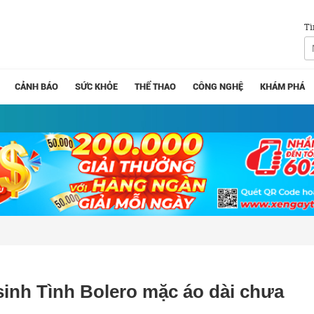
Tì
CẢNH BÁO
SỨC KHỎE
THỂ THAO
CÔNG NGHỆ
KHÁM PHÁ
sinh Tình Bolero mặc áo dài chưa