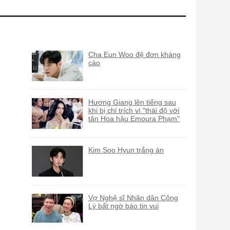
Cha Eun Woo đệ đơn kháng
cáo
Hương Giang lên tiếng sau
khi bị chỉ trích vì "thái độ với
tân Hoa hậu Emoura Phạm"
Kim Soo Hyun trắng án
Vợ Nghệ sĩ Nhân dân Công
Lý bất ngờ báo tin vui