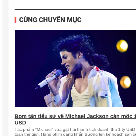
CÙNG CHUYÊN MỤC
Bom tấn tiểu sử về Michael Jackson cán mốc 1
USD
Tác phẩm "Michael" vừa gặt hái thành tích doanh thu 1 tỷ USD 
toàn thế giới. Hãng phim đang khẩn trương lên kế hoạch sản x