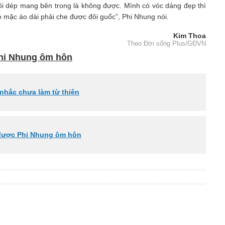
đôi dép mang bên trong là không được. Mình có vóc dáng đẹp thì
o mặc áo dài phải che được đôi guốc”, Phi Nhung nói.
Kim Thoa
Theo Đời sống Plus/GĐVN
Phi Nhung ôm hôn
nhắc chưa làm từ thiện
 được Phi Nhung ôm hôn