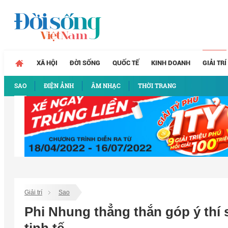
XÃ HỘI
ĐỜI SỐNG
QUỐC TẾ
KINH DOANH
GIẢI TRÍ
SAO
ĐIỆN ẢNH
ÂM NHẠC
THỜI TRANG
Giải trí
Sao
Phi Nhung thẳng thắn góp ý thí 