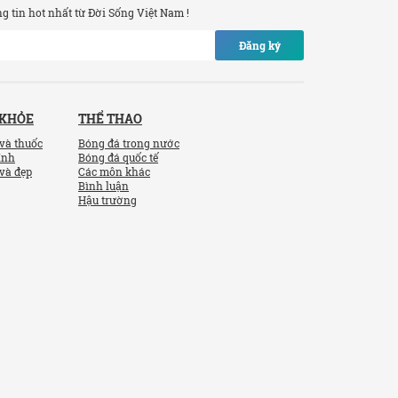
 tin hot nhất từ Đời Sống Việt Nam !
Đăng ký
 KHỎE
THỂ THAO
và thuốc
Bóng đá trong nước
ính
Bóng đá quốc tế
và đẹp
Các môn khác
Bình luận
Hậu trường