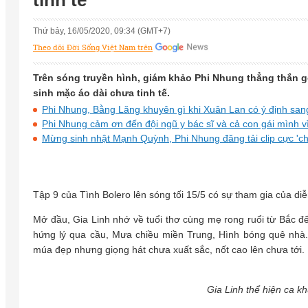
tinh tế
Thứ bảy, 16/05/2020, 09:34 (GMT+7)
Theo dõi Đời Sống Việt Nam trên
Trên sóng truyền hình, giám khảo Phi Nhung thẳng thắn g
sinh mặc áo dài chưa tinh tế.
Phi Nhung, Bằng Lăng khuyên gì khi Xuân Lan có ý định san
Phi Nhung cảm ơn đến đội ngũ y bác sĩ và cả con gái mình v
Mừng sinh nhật Mạnh Quỳnh, Phi Nhung đăng tải clip cực 'ch
Tập 9 của Tình Bolero lên sóng tối 15/5 có sự tham gia của 
Mở đầu, Gia Linh nhớ về tuổi thơ cùng mẹ rong ruổi từ Bắc 
hứng lý qua cầu, Mưa chiều miền Trung, Hình bóng quê nhà.
múa đẹp nhưng giọng hát chưa xuất sắc, nốt cao lên chưa tới.
Gia Linh thể hiện ca k