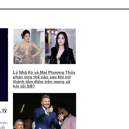
Lý Nhã Kỳ và Mai Phương Thúy
phản ứng thế nào sau khi trở
thành tâm điểm trên mạng xã
hội tối 5/8?
 tỷ
trên
uất