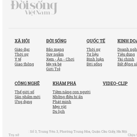
XÃ HỘI
ĐỜI SỐNG
QUỐC TẾ
KINH D
Giáo dục
Bão mạng
Thời sự
Doanh ngh
Thời sự
Suy ngẫm
Tư liệu
Tiêu dùng
Y tế
Xem - Ăn - Chơi
Bình luận
Tài chính
Giao thông
Mẹ và bé
Đời sống
Bất động s
Giới Trẻ
CÔNG NGHỆ
KHÁM PHÁ
VIDEO-CLIP
Thế giới số
Tiềm năng con người
Sản phẩm mới
Những điều bí ẩn
Ứng dụng
Phát minh
Mẹo vặt
Du lịch
:
Số 3, Trung Yên 3, Phường Trung Hòa, Quận Cầu Giấy, Hà Nội
Trụ sở
Chịu 