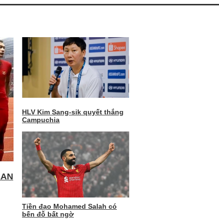
HLV Kim Sang-sik quyết thắng
Campuchia
EAN
Tiền đạo Mohamed Salah có
bến đỗ bất ngờ