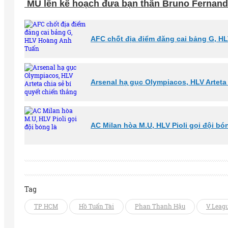
MU lên kế hoạch đưa bạn thân Bruno Fernande
AFC chốt địa điểm đăng cai bảng G, H
Arsenal hạ gục Olympiacos, HLV Arteta 
AC Milan hòa M.U, HLV Pioli gọi đội bó
Tag
TP HCM
Hồ Tuấn Tài
Phan Thanh Hậu
V.Leag