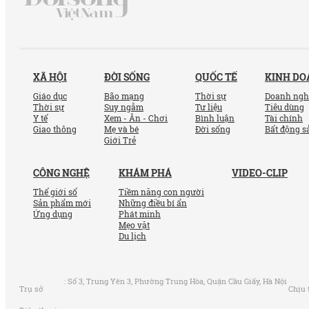
XÃ HỘI
ĐỜI SỐNG
QUỐC TẾ
KINH D
Giáo dục
Bão mạng
Thời sự
Doanh ngh
Thời sự
Suy ngẫm
Tư liệu
Tiêu dùng
Y tế
Xem - Ăn - Chơi
Bình luận
Tài chính
Giao thông
Mẹ và bé
Đời sống
Bất động s
Giới Trẻ
CÔNG NGHỆ
KHÁM PHÁ
VIDEO-CLIP
Thế giới số
Tiềm năng con người
Sản phẩm mới
Những điều bí ẩn
Ứng dụng
Phát minh
Mẹo vặt
Du lịch
:
Số 3, Trung Yên 3, Phường Trung Hòa, Quận Cầu Giấy, Hà Nội
Trụ sở
Chịu 