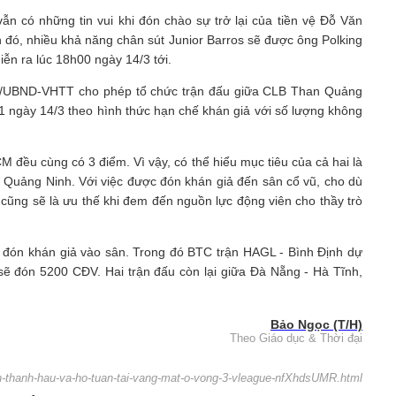
 có những tin vui khi đón chào sự trở lại của tiền vệ Đỗ Văn
đó, nhiều khả năng chân sút Junior Barros sẽ được ông Polking
n ra lúc 18h00 ngày 14/3 tới.
/UBND-VHTT cho phép tổ chức trận đấu giữa CLB Than Quảng
 ngày 14/3 theo hình thức hạn chế khán giả với số lượng không
đều cùng có 3 điểm. Vì vậy, có thể hiểu mục tiêu của cả hai là
n Quảng Ninh. Với việc được đón khán giả đến sân cổ vũ, cho dù
ũng sẽ là ưu thế khi đem đến nguồn lực động viên cho thầy trò
 đón khán giả vào sân. Trong đó BTC trận HAGL - Bình Định dự
ẽ đón 5200 CĐV. Hai trận đấu còn lại giữa Đà Nẵng - Hà Tĩnh,
Bảo Ngọc (T/H)
Theo Giáo dục & Thời đại
han-thanh-hau-va-ho-tuan-tai-vang-mat-o-vong-3-vleague-nfXhdsUMR.html