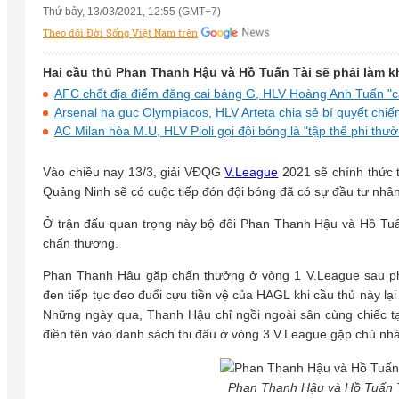
Thứ bảy, 13/03/2021, 12:55 (GMT+7)
Theo dõi Đời Sống Việt Nam trên
Hai cầu thủ Phan Thanh Hậu và Hồ Tuấn Tài sẽ phải làm k
AFC chốt địa điểm đăng cai bảng G, HLV Hoàng Anh Tuấn "c
Arsenal hạ gục Olympiacos, HLV Arteta chia sẻ bí quyết chiế
AC Milan hòa M.U, HLV Pioli gọi đội bóng là "tập thể phi thư
Vào chiều nay 13/3, giải VĐQG
V.League
2021 sẽ chính thức t
Quảng Ninh sẽ có cuộc tiếp đón đội bóng đã có sự đầu tư nhân
Ở trận đấu quan trọng này bộ đôi Phan Thanh Hậu và Hồ Tuấn
chấn thương.
Phan Thanh Hậu gặp chấn thưởng ở vòng 1 V.League sau p
đen tiếp tục đeo đuổi cựu tiền vệ của HAGL khi cầu thủ này lại
Những ngày qua, Thanh Hậu chỉ ngồi ngoài sân cùng chiếc t
điền tên vào danh sách thi đấu ở vòng 3 V.League gặp chủ n
Phan Thanh Hậu và Hồ Tuấn T