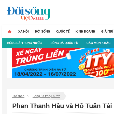
XÃ HỘI
ĐỜI SỐNG
QUỐC TẾ
KINH DOANH
GIẢI TRÍ
BÓNG ĐÁ TRONG NƯỚC
BÓNG ĐÁ QUỐC TẾ
CÁC MÔN KHÁC
Thể thao
Bóng đá trong nước
Phan Thanh Hậu và Hồ Tuấn Tài 