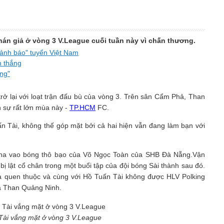
hán giả ở vòng 3 V.League cuối tuần này vì chấn thương.
ảnh báo" tuyển Việt Nam
n thắng
ờng"
rở lại với loạt trận đấu bù của vòng 3. Trên sân Cẩm Phả, Than
 sự rất lớn mùa này -
TP.HCM
FC.
 Tài, không thế góp mặt bởi cả hai hiện vẫn đang làm bạn với
ha vao bóng thô bạo của Võ Ngọc Toàn của SHB Đà Nẵng.Vận
 bị lật cổ chân trong một buổi tập của đội bóng Sài thành sau đó.
ạ quen thuộc và cùng với Hồ Tuấn Tài không được HLV Polking
hà Than Quảng Ninh.
ài vắng mặt ở vòng 3 V.League