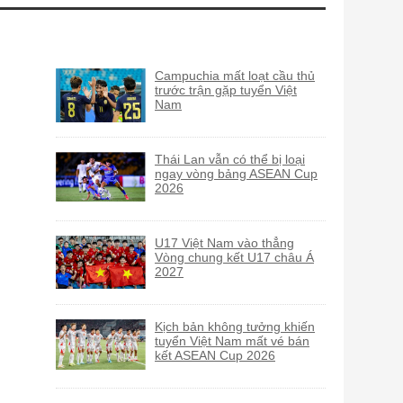
Campuchia mất loạt cầu thủ
trước trận gặp tuyển Việt
Nam
Thái Lan vẫn có thể bị loại
ngay vòng bảng ASEAN Cup
2026
U17 Việt Nam vào thẳng
Vòng chung kết U17 châu Á
2027
Kịch bản không tưởng khiến
tuyển Việt Nam mất vé bán
kết ASEAN Cup 2026