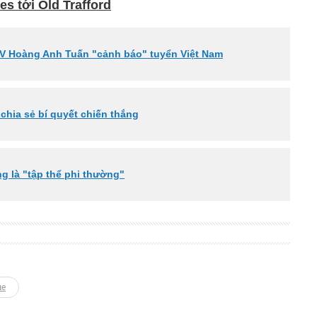
s tới Old Trafford
LV Hoàng Anh Tuấn "cảnh báo" tuyển Việt Nam
chia sẻ bí quyết chiến thắng
ng là "tập thể phi thường"
ue