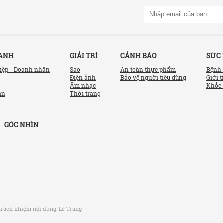
OANH
GIẢI TRÍ
CẢNH BÁO
SỨC
iệp - Doanh nhân
Sao
An toàn thực phẩm
Bệnh 
Điện ảnh
Bảo vệ người tiêu dùng
Giới t
Âm nhạc
Khỏe 
ản
Thời trang
GÓC NHÌN
trách nhiệm nội dung:
Lê Trang