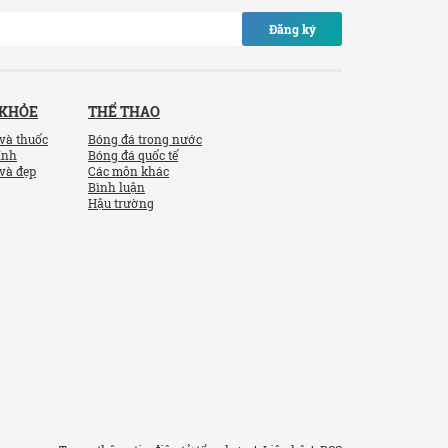
Đăng ký
 KHỎE
THỂ THAO
và thuốc
Bóng đá trong nước
ính
Bóng đá quốc tế
và đẹp
Các môn khác
Bình luận
Hậu trường