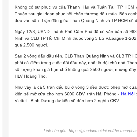
Không có sự phục vụ của Thanh Hậu và Tuấn Tài, TP HCM vẫn
Thuận sau giai đoạn phục hồi chấn thương đầu mùa. Bên cạnh 
đưa vào sân. Trận đấu giữa Than Quảng Ninh và TP HCM sẽ diễ
Ngày 12/3, UBND Thành Phố Cẩm Phả đã có văn bản số 963
Ninh và CLB TP Hồ Chí Minh thuộc vòng 3 LS V.League 1-2021
quá 2.500 người.
Sau 2 vòng đấu đầu tiên, CLB Than Quảng Ninh và CLB TP.HCM 
phải có điểm trong cuộc đối đầu này, nhất là đội chủ nhà Tha
số lượng khán giả hạn chế không quá 2500 người, nhưng đây c
HLV Hoàng Thọ.
Như vậy là cả 5 trận đấu bù ở vòng 3 đều được phép mở cửa
kiến sẽ mở cửa cho hơn 6000 CĐV, trận Hải Phòng -
Hà Nội
s
Viettel - Bình Dương dự kiến sẽ đón hơn 2 nghìn CĐV.
Link báo gốc: https://giaoducthoidai.vn/the-thao/p