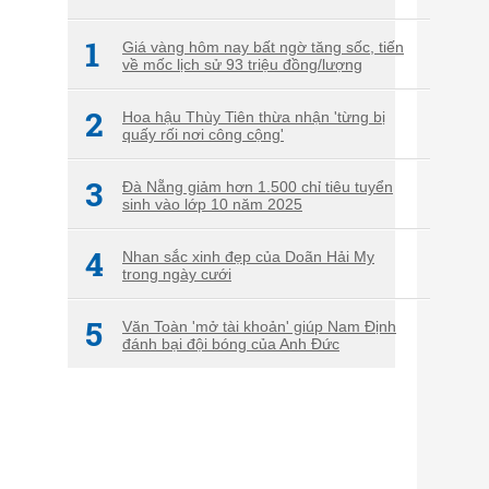
1
Giá vàng hôm nay bất ngờ tăng sốc, tiến
về mốc lịch sử 93 triệu đồng/lượng
2
Hoa hậu Thùy Tiên thừa nhận 'từng bị
quấy rối nơi công cộng'
3
Đà Nẵng giảm hơn 1.500 chỉ tiêu tuyển
sinh vào lớp 10 năm 2025
4
Nhan sắc xinh đẹp của Doãn Hải My
trong ngày cưới
5
Văn Toàn 'mở tài khoản' giúp Nam Định
đánh bại đội bóng của Anh Đức