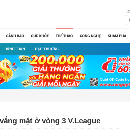
Tì
CẢNH BÁO
SỨC KHỎE
THỂ THAO
CÔNG NGHỆ
KHÁM PHÁ
BÌNH LUẬN
HẬU TRƯỜNG
vắng mặt ở vòng 3 V.League