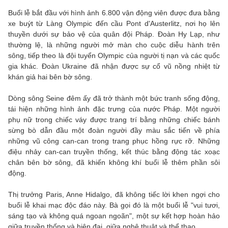
Buổi lễ bắt đầu với hình ảnh 6.800 vận động viên được đưa bằng
xe buýt từ Làng Olympic đến cầu Pont d'Austerlitz, nơi họ lên
thuyền dưới sự bảo vệ của quân đội Pháp. Đoàn Hy Lạp, như
thường lệ, là những người mở màn cho cuộc diễu hành trên
sông, tiếp theo là đội tuyển Olympic của người tị nạn và các quốc
gia khác. Đoàn Ukraine đã nhận được sự cổ vũ nồng nhiệt từ
khán giả hai bên bờ sông.
Dòng sông Seine đêm ấy đã trở thành một bức tranh sống động,
tái hiện những hình ảnh đặc trưng của nước Pháp. Một người
phụ nữ trong chiếc váy được trang trí bằng những chiếc bánh
sừng bò dẫn đầu một đoàn người đầy màu sắc tiến về phía
những vũ công can-can trong trang phục hồng rực rỡ. Những
điệu nhảy can-can truyền thống, kết thúc bằng động tác xoạc
chân bên bờ sông, đã khiến không khí buổi lễ thêm phần sôi
động.
Thị trưởng Paris, Anne Hidalgo, đã không tiếc lời khen ngợi cho
buổi lễ khai mạc độc đáo này. Bà gọi đó là một buổi lễ "vui tươi,
sáng tạo và không quá ngoan ngoãn", một sự kết hợp hoàn hảo
giữa truyền thống và hiện đại, giữa nghệ thuật và thể thao.