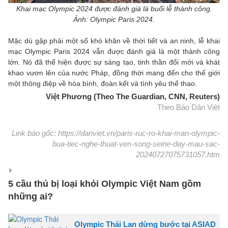
Khai mạc Olympic 2024 được đánh giá là buổi lễ thành công.
Ảnh: Olympic Paris 2024.
Mặc dù gặp phải một số khó khăn về thời tiết và an ninh, lễ khai
mạc Olympic Paris 2024 vẫn được đánh giá là một thành công
lớn. Nó đã thể hiện được sự sáng tạo, tinh thần đổi mới và khát
khao vươn lên của nước Pháp, đồng thời mang đến cho thế giới
một thông điệp về hòa bình, đoàn kết và tình yêu thể thao.
Việt Phương (Theo The Guardian, CNN, Reuters)
Theo Báo Dân Việt
Link báo gốc: https://danviet.vn/paris-ruc-ro-khai-man-olympic-
bua-tiec-nghe-thuat-ven-song-seine-day-mau-sac-
20240727075731057.htm
5 cầu thủ bị loại khỏi Olympic Việt Nam gồm
những ai?
Olympic Thái Lan dừng bước tại ASIAD