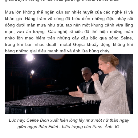
Mưa lớn không thể ngăn cản sự nhiệt huyết của các nghệ sĩ và
khán giả. Hàng trăm vũ công đã biểu diễn những điệu nhảy sôi
động dưới màn mưa như trút, tạo nên một khung cảnh vừa lãng
mạn, vừa ấn tượng. Các nghệ sĩ xiếc đã thể hiện những màn
nhào lộn mạo hiểm trên những cây cầu bắc qua sông Seine,
trong khi ban nhạc death metal Gojira khuấy động không khí
bằng những giai điệu mạnh mẽ và ánh lửa bùng cháy.
Lúc này, Celine Dion xuất hiện lộng lẫy như một nữ thần ngay
giữa ngọn tháp Eiffel - biểu tượng của Paris. Ảnh: IG.