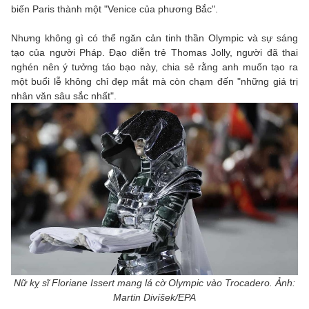
biến Paris thành một "Venice của phương Bắc".
Nhưng không gì có thể ngăn cản tinh thần Olympic và sự sáng
tạo của người Pháp. Đạo diễn trẻ Thomas Jolly, người đã thai
nghén nên ý tưởng táo bạo này, chia sẻ rằng anh muốn tạo ra
một buổi lễ không chỉ đẹp mắt mà còn chạm đến "những giá trị
nhân văn sâu sắc nhất".
Nữ kỵ sĩ Floriane Issert mang lá cờ Olympic vào Trocadero. Ảnh:
Martin Divíšek/EPA