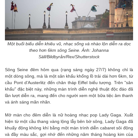
Một buổi biểu diễn khiêu vũ, nhạc sống và nhào lộn diễn ra dọc
theo hơn 6km sông Seine. Ảnh: Johanna
Säll/Bildbyrån/Rex/Shutterstock
Sông Seine đêm hôm qua (rạng sáng ngày 27/7) không chỉ là
một dòng sông, mà là một sân khấu khổng lồ trải dài hơn 6km, từ
cầu Pont d'Austerlitz đến chân tháp Eiffel biểu tượng. Trên "sân
khấu" đặc biệt này, những màn trình diễn nghệ thuật độc đáo đã
lần lượt diễn ra, mang đến cho người xem một bữa tiệc âm thanh
và ánh sáng mãn nhãn.
Mở màn cho đêm diễn là nữ hoàng nhạc pop Lady Gaga. Xuất
hiện từ một cầu thang vàng lộng lẫy bên bờ sông, Lady Gaga đã
khuấy động không khí bằng một màn trình diễn cabaret sôi động
và đầy màu sắc, gợi nhớ đến những năm tháng hoàng kim của