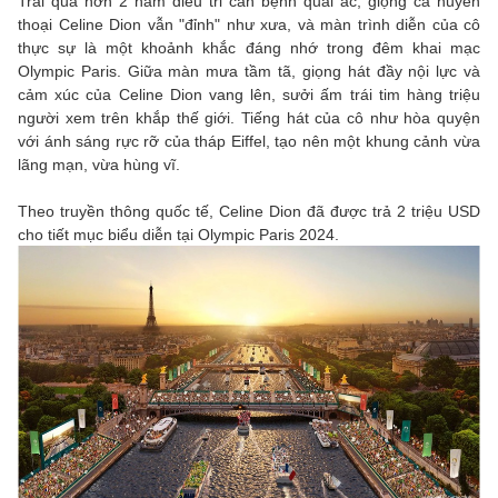
Trải qua hơn 2 năm điều tri căn bệnh quái ác, giọng ca huyền
thoại Celine Dion vẫn "đỉnh" như xưa, và màn trình diễn của cô
thực sự là một khoảnh khắc đáng nhớ trong đêm khai mạc
Olympic Paris. Giữa màn mưa tầm tã, giọng hát đầy nội lực và
cảm xúc của Celine Dion vang lên, sưởi ấm trái tim hàng triệu
người xem trên khắp thế giới. Tiếng hát của cô như hòa quyện
với ánh sáng rực rỡ của tháp Eiffel, tạo nên một khung cảnh vừa
lãng mạn, vừa hùng vĩ.
Theo truyền thông quốc tế, Celine Dion đã được trả 2 triệu USD
cho tiết mục biểu diễn tại Olympic Paris 2024.