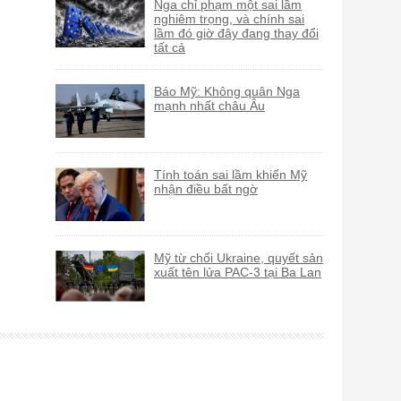
Nga chỉ phạm một sai lầm
nghiêm trọng, và chính sai
lầm đó giờ đây đang thay đổi
tất cả
Báo Mỹ: Không quân Nga
mạnh nhất châu Âu
Tính toán sai lầm khiến Mỹ
nhận điều bất ngờ
Mỹ từ chối Ukraine, quyết sản
xuất tên lửa PAC-3 tại Ba Lan