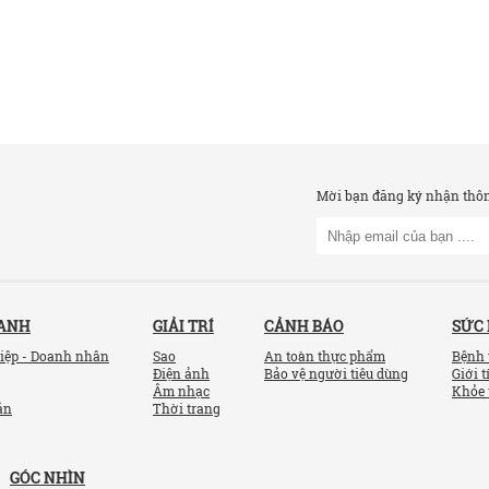
Mời bạn đăng ký nhận thông
OANH
GIẢI TRÍ
CẢNH BÁO
SỨC
iệp - Doanh nhân
Sao
An toàn thực phẩm
Bệnh 
Điện ảnh
Bảo vệ người tiêu dùng
Giới t
Âm nhạc
Khỏe 
ản
Thời trang
GÓC NHÌN