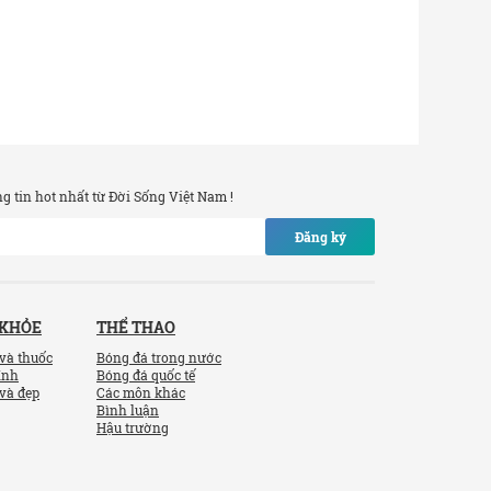
 tin hot nhất từ Đời Sống Việt Nam !
Đăng ký
 KHỎE
THỂ THAO
và thuốc
Bóng đá trong nước
ính
Bóng đá quốc tế
và đẹp
Các môn khác
Bình luận
Hậu trường