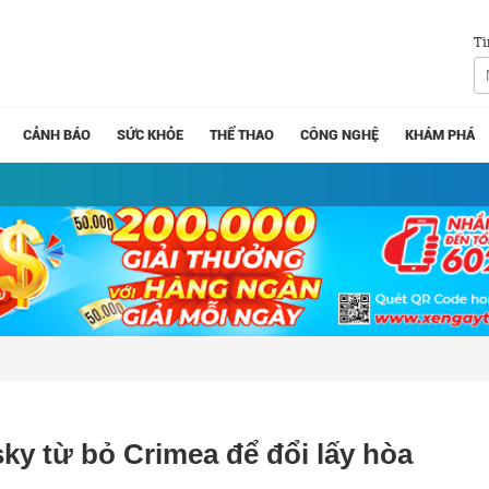
Tì
CẢNH BÁO
SỨC KHỎE
THỂ THAO
CÔNG NGHỆ
KHÁM PHÁ
ky từ bỏ Crimea để đổi lấy hòa