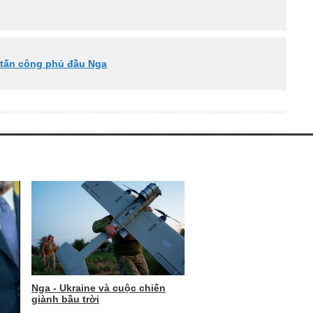
 tấn công phủ đầu Nga
Nga - Ukraine và cuộc chiến
giành bầu trời