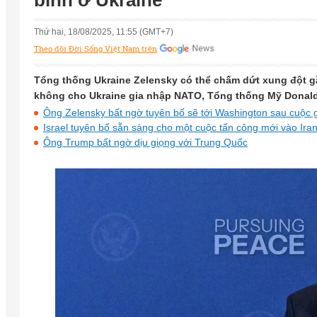
bình ở Ukraine
Thứ hai, 18/08/2025, 11:55 (GMT+7)
Theo dõi Đời Sống Việt Nam trên
Tổng thống Ukraine Zelensky có thể chấm dứt xung đột g
không cho Ukraine gia nhập NATO, Tổng thống Mỹ Donald 
Ông Zelensky bất ngờ tuyên bố sẽ tới Washington sau cuộc 
Israel tuyên bố sẵn sàng cho một cuộc tấn công mới vào Ira
Ông Trump bất ngờ dịu giọng với Trung Quốc