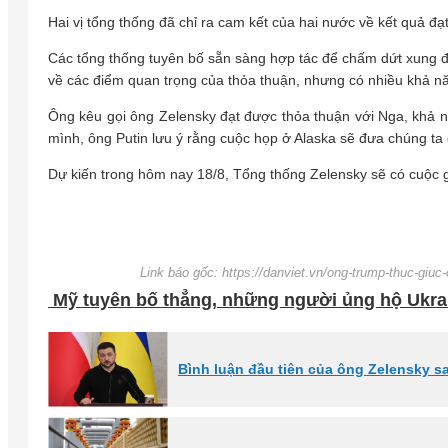
Hai vị tổng thống đã chỉ ra cam kết của hai nước về kết quả đạ
Các tổng thống tuyên bố sẵn sàng hợp tác để chấm dứt xung đ
về các điểm quan trọng của thỏa thuận, nhưng có nhiều khả n
Ông kêu gọi ông Zelensky đạt được thỏa thuận với Nga, khả 
mình, ông Putin lưu ý rằng cuộc họp ở Alaska sẽ đưa chúng ta 
Dự kiến trong hôm nay 18/8, Tổng thống Zelensky sẽ có cuộc
Link báo gốc: https://danviet.vn/ong-trump-thuc-giuc
Mỹ tuyên bố thẳng, những người ủng hộ Ukrai
Bình luận đầu tiên của ông Zelensky 