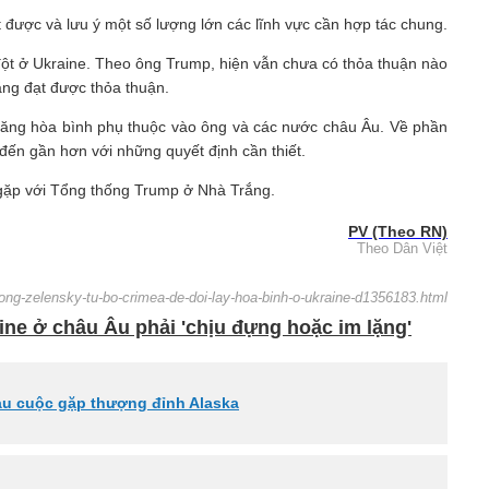
t được và lưu ý một số lượng lớn các lĩnh vực cần hợp tác chung.
ột ở Ukraine. Theo ông Trump, hiện vẫn chưa có thỏa thuận nào
ăng đạt được thỏa thuận.
năng hòa bình phụ thuộc vào ông và các nước châu Âu. Về phần
đến gần hơn với những quyết định cần thiết.
 gặp với Tổng thống Trump ở Nhà Trắng.
PV (Theo RN)
Theo Dân Việt
-ong-zelensky-tu-bo-crimea-de-doi-lay-hoa-binh-o-ukraine-d1356183.html
ne ở châu Âu phải 'chịu đựng hoặc im lặng'
sau cuộc gặp thượng đỉnh Alaska