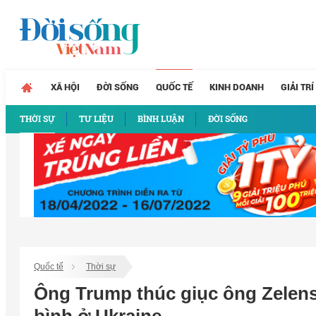
XÃ HỘI
ĐỜI SỐNG
QUỐC TẾ
KINH DOANH
GIẢI TRÍ
THỜI SỰ
TƯ LIỆU
BÌNH LUẬN
ĐỜI SỐNG
Quốc tế
Thời sự
Ông Trump thúc giục ông Zelens