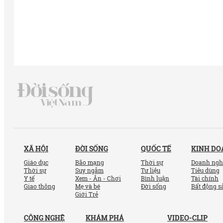
XÃ HỘI
ĐỜI SỐNG
QUỐC TẾ
KINH D
Giáo dục
Bão mạng
Thời sự
Doanh ngh
Thời sự
Suy ngẫm
Tư liệu
Tiêu dùng
Y tế
Xem - Ăn - Chơi
Bình luận
Tài chính
Giao thông
Mẹ và bé
Đời sống
Bất động s
Giới Trẻ
CÔNG NGHỆ
KHÁM PHÁ
VIDEO-CLIP