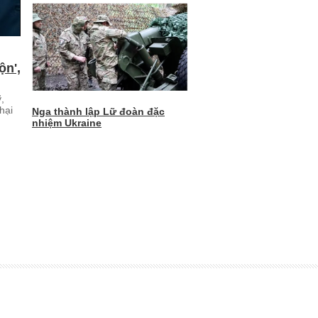
ộn',
,
hại
Nga thành lập Lữ đoàn đặc
nhiệm Ukraine