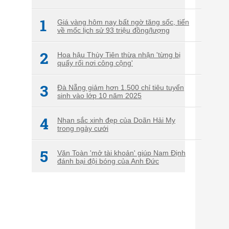
1
Giá vàng hôm nay bất ngờ tăng sốc, tiến
về mốc lịch sử 93 triệu đồng/lượng
2
Hoa hậu Thùy Tiên thừa nhận 'từng bị
quấy rối nơi công cộng'
3
Đà Nẵng giảm hơn 1.500 chỉ tiêu tuyển
sinh vào lớp 10 năm 2025
4
Nhan sắc xinh đẹp của Doãn Hải My
trong ngày cưới
5
Văn Toàn 'mở tài khoản' giúp Nam Định
đánh bại đội bóng của Anh Đức