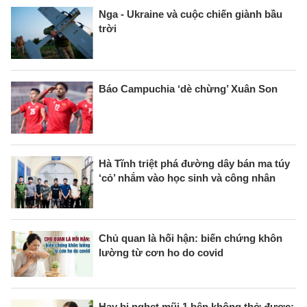
Nga - Ukraine và cuộc chiến giành bầu
trời
Báo Campuchia ‘dè chừng’ Xuân Son
Hà Tĩnh triệt phá đường dây bán ma túy
‘cỏ’ nhắm vào học sinh và công nhân
Chủ quan là hối hận: biến chứng khôn
lường từ cơn ho do covid
Hay bị nghẹt mũi 1 bên không thở được: