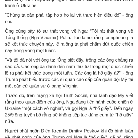
tranh ở Ukraine.
"Chúng ta cần phải tập hợp họ lại và thực hiện điều đó" - ông
nói.
Ông cũng bày tỏ sự thất vọng về Nga: “Tôi rất thất vọng về
Tổng thống (Nga Vladimir) Putin. Tôi đã nói rằng tôi nghĩ ông ta
sẽ kết thúc chuyện này, lẽ ra ông ta phải chấm dứt cuộc chiến
này trong vòng một tuần".
"Và tôi đã nói với ông ta: ‘Ông biết đấy, trông các ông chẳng ra
sao cả. Các ông đã đánh đến năm thứ tư trong một cuộc chiến
lẽ ra phải kết thúc trong một tuần. Các ông là hổ giấy à?’” - ông
Trump phát biểu trước các sĩ quan cao cấp của quân đội Mỹ tại
một căn cứ quân sự ở bang Virginia.
Trước đó, trên mạng xã hội Truth Social, nhà lãnh đạo Mỹ viết
rằng theo quan điểm của ông, Nga đang tiến hành cuộc chiến ở
Ukraine “một cách vô nghĩa”, và gọi Nga là “hổ giấy”. Đến ngày
25/9 ông tuyên bố rằng sẽ không tiếp tục dùng cụm từ “hổ giấy”
nữa.
Người phát ngôn Điện Kremlin Dmitry Peskov khi đó bình luận
về phát ngôn của ông Trump gọi Nga là “hổ giấy”, đã nói rằng