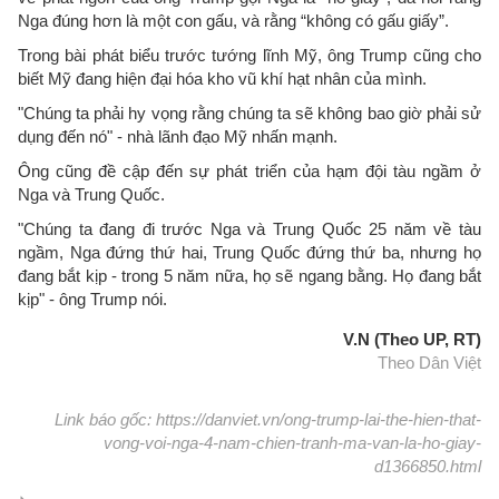
Nga đúng hơn là một con gấu, và rằng “không có gấu giấy”.
Trong bài phát biểu trước tướng lĩnh Mỹ, ông Trump cũng cho
biết Mỹ đang hiện đại hóa kho vũ khí hạt nhân của mình.
"Chúng ta phải hy vọng rằng chúng ta sẽ không bao giờ phải sử
dụng đến nó" - nhà lãnh đạo Mỹ nhấn mạnh.
Ông cũng đề cập đến sự phát triển của hạm đội tàu ngầm ở
Nga và Trung Quốc.
"Chúng ta đang đi trước Nga và Trung Quốc 25 năm về tàu
ngầm, Nga đứng thứ hai, Trung Quốc đứng thứ ba, nhưng họ
đang bắt kịp - trong 5 năm nữa, họ sẽ ngang bằng. Họ đang bắt
kịp" - ông Trump nói.
V.N (Theo UP, RT)
Theo Dân Việt
Link báo gốc: https://danviet.vn/ong-trump-lai-the-hien-that-
vong-voi-nga-4-nam-chien-tranh-ma-van-la-ho-giay-
d1366850.html