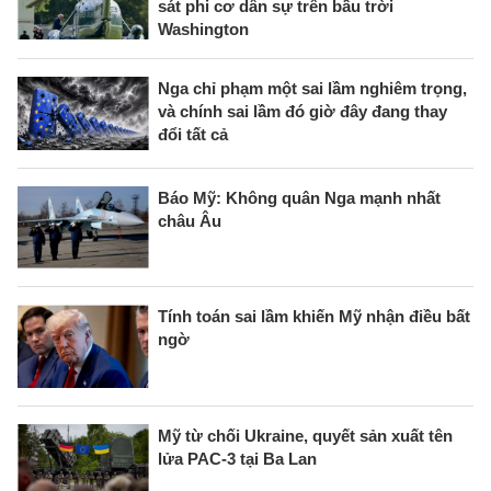
sát phi cơ dân sự trên bầu trời
Washington
Nga chỉ phạm một sai lầm nghiêm trọng,
và chính sai lầm đó giờ đây đang thay
đổi tất cả
Báo Mỹ: Không quân Nga mạnh nhất
châu Âu
Tính toán sai lầm khiến Mỹ nhận điều bất
ngờ
Mỹ từ chối Ukraine, quyết sản xuất tên
lửa PAC-3 tại Ba Lan