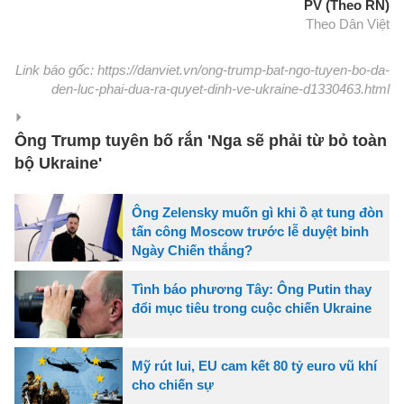
PV (Theo RN)
Theo Dân Việt
Link báo gốc: https://danviet.vn/ong-trump-bat-ngo-tuyen-bo-da-
den-luc-phai-dua-ra-quyet-dinh-ve-ukraine-d1330463.html
Ông Trump tuyên bố rắn 'Nga sẽ phải từ bỏ toàn
bộ Ukraine'
Ông Zelensky muốn gì khi ồ ạt tung đòn
tấn công Moscow trước lễ duyệt binh
Ngày Chiến thắng?
Tình báo phương Tây: Ông Putin thay
đổi mục tiêu trong cuộc chiến Ukraine
Mỹ rút lui, EU cam kết 80 tỷ euro vũ khí
cho chiến sự