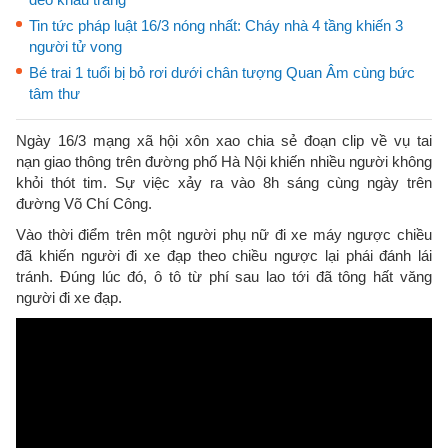
Tin tức pháp luật 16/3 nóng nhất: Cháy nhà 4 tầng khiến 3
người tử vong
Bé trai 1 tuổi bị bỏ rơi dưới chân tượng Quan Âm cùng bức
tâm thư
Ngày 16/3 mạng xã hội xôn xao chia sẻ đoạn clip về vụ tai
nạn giao thông trên đường phố Hà Nội khiến nhiều người không
khỏi thót tim. Sự việc xảy ra vào 8h sáng cùng ngày trên
đường Võ Chí Công.
Vào thời điểm trên một người phụ nữ đi xe máy ngược chiều
đã khiến người đi xe đạp theo chiều ngược lại phái đánh lái
tránh. Đúng lúc đó, ô tô từ phí sau lao tới đã tông hất văng
người đi xe đạp.