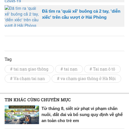
Đã tìm ra 'quái xế' buông cả 2 tay, 'diễn
xiếc' trên cầu vượt ở Hải Phòng
Tag
# tai nạn giao thông
# tai nạn
# Tai nạn ô tô
# Va chạm tai nạn
# va chạm giao thông ở Hà Nội
TIN KHÁC CÙNG CHUYÊN MỤC
Từ tháng 8, siết xử phạt vi phạm chăn
nuôi, đất đai và bổ sung quy định về ghế
an toàn cho trẻ em