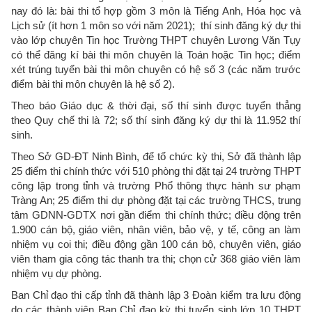
nay đó là: bài thi tổ hợp gồm 3 môn là Tiếng Anh, Hóa học và
Lịch sử (ít hơn 1 môn so với năm 2021); thí sinh đăng ký dự thi
vào lớp chuyên Tin học Trường THPT chuyên Lương Văn Tụy
có thể đăng kí bài thi môn chuyên là Toán hoặc Tin học; điểm
xét trúng tuyển bài thi môn chuyên có hệ số 3 (các năm trước
điểm bài thi môn chuyên là hệ số 2).
Theo báo Giáo dục & thời đại, số thí sinh được tuyển thẳng
theo Quy chế thi là 72; số thí sinh đăng ký dự thi là 11.952 thí
sinh.
Theo Sở GD-ĐT Ninh Bình, để tổ chức kỳ thi, Sở đã thành lập
25 điểm thi chính thức với 510 phòng thi đặt tại 24 trường THPT
công lập trong tỉnh và trường Phổ thông thực hành sư phạm
Tràng An; 25 điểm thi dự phòng đặt tại các trường THCS, trung
tâm GDNN-GDTX nơi gần điểm thi chính thức; điều động trên
1.900 cán bộ, giáo viên, nhân viên, bảo vệ, y tế, công an làm
nhiệm vụ coi thi; điều động gần 100 cán bộ, chuyên viên, giáo
viên tham gia công tác thanh tra thi; chọn cử 368 giáo viên làm
nhiệm vụ dự phòng.
Ban Chỉ đạo thi cấp tỉnh đã thành lập 3 Đoàn kiểm tra lưu động
do các thành viên Ban Chỉ đạo kỳ thi tuyển sinh lớp 10 THPT