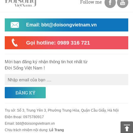
Follow me
Email: bbt@doisongvietnam.vn
Gọi hotline: 0989 316 721
Mời bạn đăng ký nhận thông tin hot nhất từ
Đời Sống Việt Nam !
ĐĂNG KÝ
Trụ sở
:
Số 3, Trung Yên 3, Phường Trung Hòa, Quận Cầu Giấy, Hà Nội
Điện thoại:
0975780917
Email
:
bbt@doisongvietnam.vn
Chịu trách nhiệm nội dung:
Lê Trang