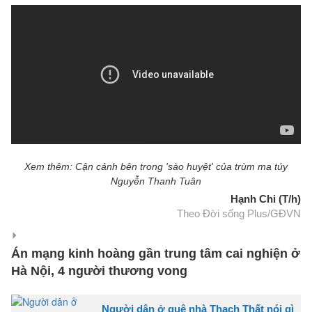
Xem thêm: Cận cảnh bên trong 'sào huyệt' của trùm ma túy
Nguyễn Thanh Tuân
Hạnh Chi (T/h)
Theo Đời sống Plus/GĐVN
Án mạng kinh hoàng gần trung tâm cai nghiện ở
Hà Nội, 4 người thương vong
Người dân ở quê nhà Thạch Thất nói gì