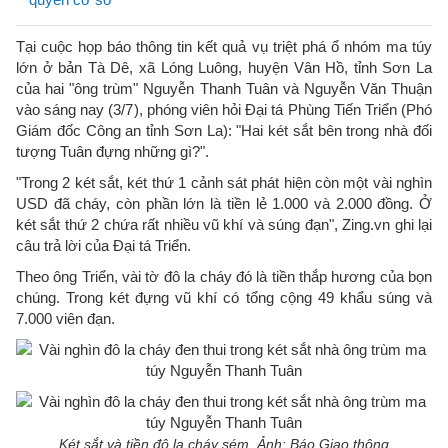
Tại cuộc họp báo thông tin kết quả vụ triệt phá ổ nhóm ma túy
lớn ở bản Tà Dê, xã Lóng Luông, huyện Vân Hồ, tỉnh Sơn La
của hai "ông trùm" Nguyễn Thanh Tuân và Nguyễn Văn Thuận
vào sáng nay (3/7), phóng viên hỏi Đại tá Phùng Tiến Triển (Phó
Giám đốc Công an tỉnh Sơn La): "Hai két sắt bên trong nhà đối
tượng Tuân đựng những gì?".
"Trong 2 két sắt, két thứ 1 cảnh sát phát hiện còn một vài nghìn
USD đã cháy, còn phần lớn là tiền lẻ 1.000 và 2.000 đồng. Ở
két sắt thứ 2 chứa rất nhiều vũ khí và súng đạn", Zing.vn ghi lại
câu trả lời của Đại tá Triển.
Theo ông Triển, vài tờ đô la cháy đó là tiền thắp hương của bọn
chúng. Trong két đựng vũ khí có tổng cộng 49 khẩu súng và
7.000 viên đạn.
Két sắt và tiền đô la cháy sém. Ảnh: Báo Giao thông