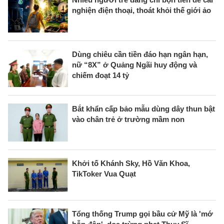
nghiện điện thoại, thoát khỏi thế giới ảo
Dùng chiêu cần tiền đáo hạn ngân hạn,
nữ “8X” ở Quảng Ngãi huy động và
chiếm đoạt 14 tỷ
Bắt khẩn cấp bảo mẫu dùng dây thun bật
vào chân trẻ ở trường mầm non
Khởi tố Khánh Sky, Hồ Văn Khoa,
TikToker Vua Quạt
Tổng thống Trump gọi bầu cử Mỹ là 'mớ