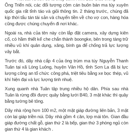
Ông Triển nói, các đối tượng cộm cán buôn bán ma túy xuyên
quốc gia rất tỉnh táo và giỏi thông tin. 2 tháng trước, chúng đã
kịp thời tẩu tán tài sản và chuyển tiền về cho vợ con, hàng hóa
cũng được chúng chuyển đi nơi khác.
Ngoài ra, nhà của tên này còn lắp đặt camera, xây dựng kiên
cố, có hầm thiết kế che chắn thành boongke, bên trong tàng trữ
nhiều vũ khí quân dụng, xăng, bình ga để chống trả lực lượng
vây bắt.
Trước đó, dãy nhà cấp 4 của ông trùm ma túy Nguyễn Thanh
Tuân tại xã Lóng Luông, huyện Vân Hồ, tỉnh Sơn La đã bị lực
lượng công an tổ chức công phá, triệt tiêu bằng xe bọc thép, vũ
khí hiện đại và lực lượng tinh nhuệ.
Xung quanh nhà Tuân tập trung nhiều hộ dân. Phía sau nhà
Tuân là rừng đồi được quây bằng lưới B40, 3 mặt khác thì quây
bằng tường bê tông.
Dãy nhà rộng hơn 100 m2, một mặt giáp đường liên bản, 3 mặt
còn lại giáp triền núi. Dãy nhà gồm 4 căn, lợp mái tôn. Gian đầu
giáp đường chất gỗ, gian thứ 2 là bếp, gian thứ 3 phòng ngủ còn
gian thứ 4 là gian khách .