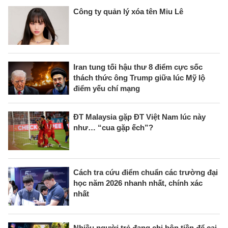
Công ty quản lý xóa tên Miu Lê
Iran tung tối hậu thư 8 điểm cực sốc
thách thức ông Trump giữa lúc Mỹ lộ
điểm yếu chí mạng
ĐT Malaysia gặp ĐT Việt Nam lúc này
như… “cua gặp ếch”?
Cách tra cứu điểm chuẩn các trường đại
học năm 2026 nhanh nhất, chính xác
nhất
Nhiều người trẻ đang chi bộn tiền để cai