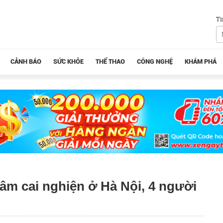
Tì
CẢNH BÁO
SỨC KHỎE
THỂ THAO
CÔNG NGHỆ
KHÁM PHÁ
âm cai nghiện ở Hà Nội, 4 người