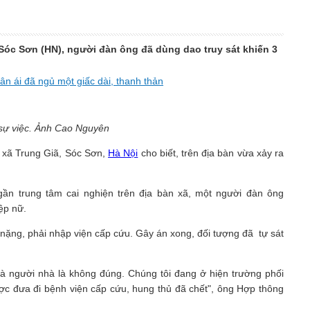
 Sóc Sơn (HN), người đàn ông đã dùng dao truy sát khiến 3
hân ái đã ngủ một giấc dài, thanh thản
 sự việc. Ảnh Cao Nguyên
n xã Trung Giã, Sóc Sơn,
Hà Nội
cho biết, trên địa bàn vừa xảy ra
gần trung tâm cai nghiện trên địa bàn xã, một người đàn ông
iệp nữ.
nặng, phải nhập viện cấp cứu. Gây án xong, đối tượng đã tự sát
là người nhà là không đúng. Chúng tôi đang ở hiện trường phối
c đưa đi bệnh viện cấp cứu, hung thủ đã chết", ông Hợp thông