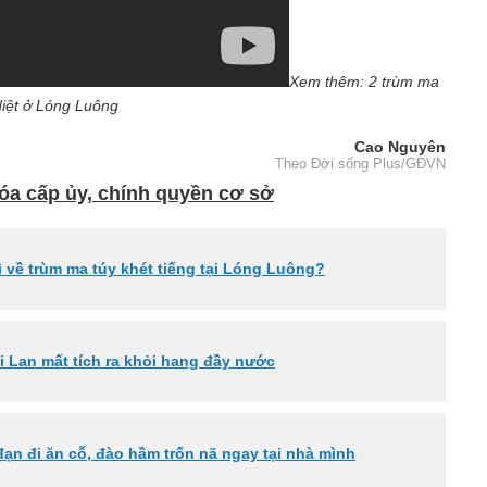
Xem thêm: 2 trùm ma
 diệt ở Lóng Luông
Cao Nguyên
Theo Đời sống Plus/GĐVN
óa cấp ủy, chính quyền cơ sở
 về trùm ma túy khét tiếng tại Lóng Luông?
 Lan mất tích ra khỏi hang đầy nước
đạn đi ăn cỗ, đào hầm trốn nã ngay tại nhà mình