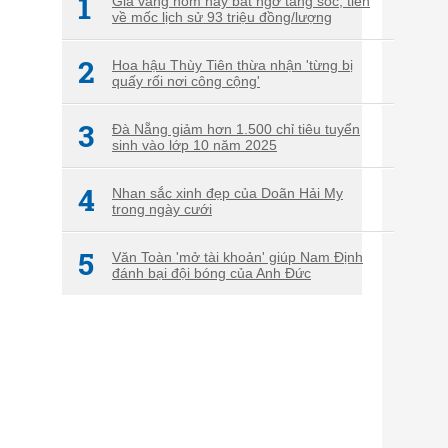
1
Giá vàng hôm nay bất ngờ tăng sốc, tiến
về mốc lịch sử 93 triệu đồng/lượng
2
Hoa hậu Thùy Tiên thừa nhận 'từng bị
quấy rối nơi công cộng'
3
Đà Nẵng giảm hơn 1.500 chỉ tiêu tuyển
sinh vào lớp 10 năm 2025
4
Nhan sắc xinh đẹp của Doãn Hải My
trong ngày cưới
5
Văn Toàn 'mở tài khoản' giúp Nam Định
đánh bại đội bóng của Anh Đức