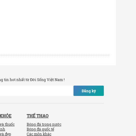
 tin hot nhất từ Đời Sống Việt Nam !
Đăng ký
 KHỎE
THỂ THAO
và thuốc
Bóng đá trong nước
ính
Bóng đá quốc tế
và đẹp
Các môn khác