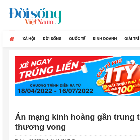
XÃ HỘI
ĐỜI SỐNG
QUỐC TẾ
KINH DOANH
GIẢI TRÍ
Án mạng kinh hoàng gần trung t
thương vong