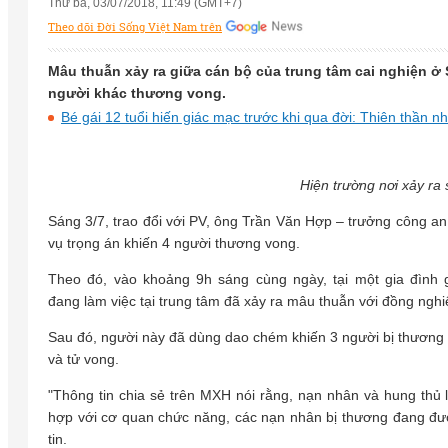
Thứ ba, 03/07/2018, 11:49 (GMT+7)
Theo dõi Đời Sống Việt Nam trên
Mâu thuẫn xảy ra giữa cán bộ của trung tâm cai nghiện ở
người khác thương vong.
Bé gái 12 tuổi hiến giác mạc trước khi qua đời: Thiên thần n
Hiện trường nơi xảy ra
Sáng 3/7, trao đổi với PV, ông Trần Văn Hợp – trưởng công a
vụ trọng án khiến 4 người thương vong.
Theo đó, vào khoảng 9h sáng cùng ngày, tại một gia đình 
đang làm việc tại trung tâm đã xảy ra mâu thuẫn với đồng ngh
Sau đó, người này đã dùng dao chém khiến 3 người bị thương 
và tử vong.
"Thông tin chia sẻ trên MXH nói rằng, nạn nhân và hung thủ 
hợp với cơ quan chức năng, các nạn nhân bị thương đang đượ
tin.