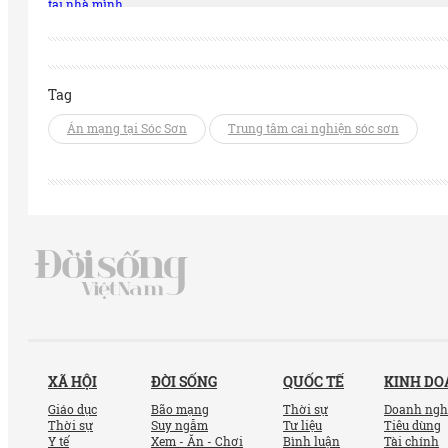
Tag
Án mạng tại Sóc Sơn
Trung tâm cai nghiện sóc sơn
XÃ HỘI
ĐỜI SỐNG
QUỐC TẾ
KINH D
Giáo dục
Bão mạng
Thời sự
Doanh ngh
Thời sự
Suy ngẫm
Tư liệu
Tiêu dùng
Y tế
Xem - Ăn - Chơi
Bình luận
Tài chính