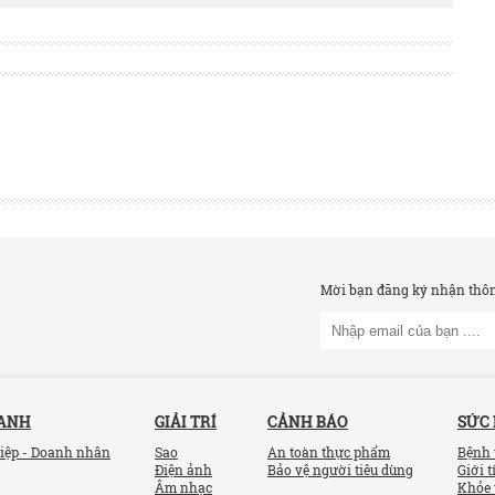
Mời bạn đăng ký nhận thông
OANH
GIẢI TRÍ
CẢNH BÁO
SỨC
iệp - Doanh nhân
Sao
An toàn thực phẩm
Bệnh 
Điện ảnh
Bảo vệ người tiêu dùng
Giới t
Âm nhạc
Khỏe 