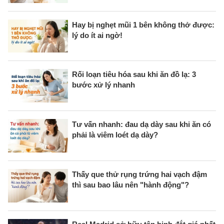
Hay bị nghẹt mũi 1 bên không thở được:
lý do ít ai ngờ!
Rối loạn tiêu hóa sau khi ăn đồ lạ: 3
bước xử lý nhanh
Tư vấn nhanh: đau dạ dày sau khi ăn có
phải là viêm loét dạ dày?
Thấy que thử rụng trứng hai vạch đậm
thì sau bao lâu nên "hành động"?