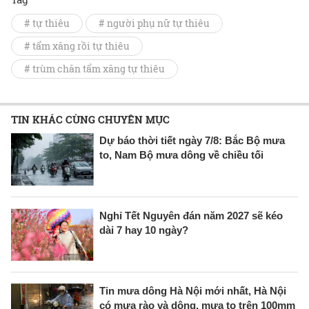
# tự thiêu
# người phụ nữ tự thiêu
# tẩm xăng rồi tự thiêu
# trùm chăn tẩm xăng tự thiêu
TIN KHÁC CÙNG CHUYÊN MỤC
Dự báo thời tiết ngày 7/8: Bắc Bộ mưa
to, Nam Bộ mưa dông về chiều tối
Nghỉ Tết Nguyên đán năm 2027 sẽ kéo
dài 7 hay 10 ngày?
Tin mưa dông Hà Nội mới nhất, Hà Nội
có mưa rào và dông, mưa to trên 100mm