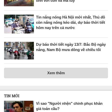
tính với cồn và ma túy
Tin nắng nóng Hà Nội mới nhất, Thủ đô
còn nắng nóng kéo dài, dự báo thời tiết
hôm nay trên cả nước
Dự báo thời tiết ngày 13/7: Bắc Bộ ngày
nắng, Nam Bộ mưa dông về chiều tối
Xem thêm
TIN MỚI
Vì sao "Người nhện" chinh phục khán
giả toàn cầu?