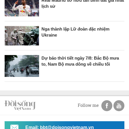
Real Madrid sở hữu tân binh đắt giá nhất
lịch sử
Nga thành lập Lữ đoàn đặc nhiệm
Ukraine
Dự báo thời tiết ngày 7/8: Bắc Bộ mưa
to, Nam Bộ mưa dông về chiều tối
Follow me
Email: bbt@doisongvietnam.vn