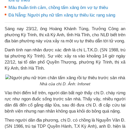
Mâu thuẫn tình cảm, chồng tẩm xăng ôm vợ tự thiêu
Đà Nẵng: Người phụ nữ tẩm xăng tự thiêu lúc rạng sáng
Sáng nay 23/12, ông Hoàng Khánh Tùng, Trưởng Công an
phường Kỳ Trinh, thị xã Kỳ Anh, tỉnh Hà Tĩnh, cho NLĐ biết trên
địa bàn phường này vừa xảy ra một vụ tự thiêu dẫn tới tử vong.
Danh tính nạn nhân được xác định là chị L.T.K.D. (SN 1988, trú
tại phường Kỳ Trinh). Sự việc xảy ra vào khoảng 14 giờ ngày
22/12, tại tổ dân phố Quyền Thượng, phường Kỳ Trinh, thị xã
Kỳ Anh, tỉnh Hà Tĩnh.
Nhà của chị D. Ảnh: Infonet
Vào thời điểm kể trên, người dân bất ngờ thấy chị D. cháy rừng
rực như ngọn đuốc sống trước sân nhà. Thấy vậy, nhiều người
dân đã đến cố gắng dập lửa, sau đó đưa chị D. đi cấp cứu tại
bệnh viện nhưng nạn nhân không qua khỏi do bỏng quá nặng.
Theo người dân địa phương, chị D. có chồng là Nguyễn Văn Đ.
(SN 1986, trú tại TDP Quyền Hành, T.X Kỳ Anh), anh Đ. hiện là