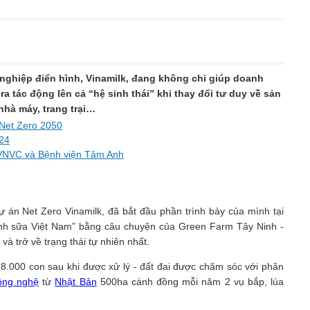
 nghiệp điển hình, Vinamilk, đang không chỉ giúp doanh
a tác động lên cả “hệ sinh thái” khi thay đổi tư duy về sản
hà máy, trang trại…
 Net Zero 2050
024
i VNVC và Bệnh viện Tâm Anh
án Net Zero Vinamilk, đã bắt đầu phần trình bày của mình tại
gành sữa Việt Nam” bằng câu chuyện của Green Farm Tây Ninh -
và trở về trạng thái tự nhiên nhất.
 8.000 con sau khi được xử lý - đất đai được chăm sóc với phân
ông nghệ
từ
Nhật Bản
500ha cánh đồng mỗi năm 2 vụ bắp, lúa
.