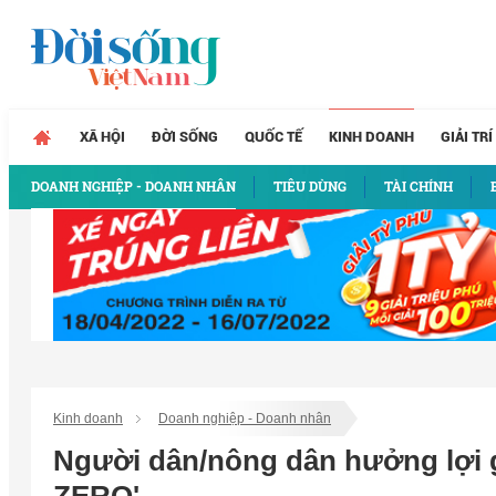
XÃ HỘI
ĐỜI SỐNG
QUỐC TẾ
KINH DOANH
GIẢI TRÍ
DOANH NGHIỆP - DOANH NHÂN
TIÊU DÙNG
TÀI CHÍNH
Kinh doanh
Doanh nghiệp - Doanh nhân
Người dân/nông dân hưởng lợi g