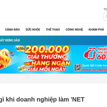
Tì
CẢNH BÁO
SỨC KHỎE
THỂ THAO
CÔNG NGHỆ
KHÁM PHÁ
BẤT ĐỘNG SẢN
ì khi doanh nghiệp làm 'NET