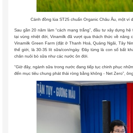
Cánh đồng lúa ST25 chuẩn Organic Châu Âu, một ví dụ
Sau gần 20 năm làm “cách mạng trắng”, đầu tư xây dựng hệ th
tại vùng nhiệt đới, Vinamilk đã vượt qua thách thức về nâng c
Vinamilk Green Farm (đặt ở Thanh Hoá, Quảng Ngãi, Tây Nin
thế giới, là 30-35 lít sữa/con/ngày. Đây từng là con số bất k
chăn nuôi bò sữa như các nước ôn đới.
“Giờ đây, ngành sữa trong nước đang tiếp tục chinh phục nhữ
đến mục tiêu chung phát thải ròng bằng không - Net Zero”, ôn