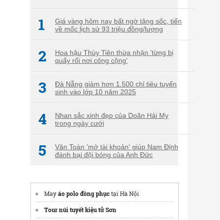
1
Giá vàng hôm nay bất ngờ tăng sốc, tiến
về mốc lịch sử 93 triệu đồng/lượng
2
Hoa hậu Thùy Tiên thừa nhận 'từng bị
quấy rối nơi công cộng'
3
Đà Nẵng giảm hơn 1.500 chỉ tiêu tuyển
sinh vào lớp 10 năm 2025
4
Nhan sắc xinh đẹp của Doãn Hải My
trong ngày cưới
5
Văn Toàn 'mở tài khoản' giúp Nam Định
đánh bại đội bóng của Anh Đức
May
áo polo đồng phục
tại Hà Nội
Tour núi tuyết kiệu tử Sơn