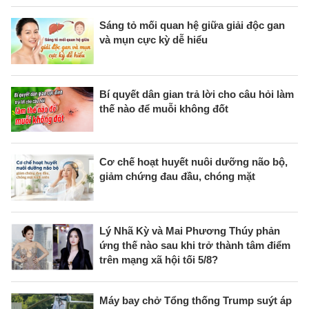
Sáng tỏ mối quan hệ giữa giải độc gan
và mụn cực kỳ dễ hiểu
Bí quyết dân gian trả lời cho câu hỏi làm
thế nào để muỗi không đốt
Cơ chế hoạt huyết nuôi dưỡng não bộ,
giảm chứng đau đầu, chóng mặt
Lý Nhã Kỳ và Mai Phương Thúy phản
ứng thế nào sau khi trở thành tâm điểm
trên mạng xã hội tối 5/8?
Máy bay chở Tổng thống Trump suýt áp