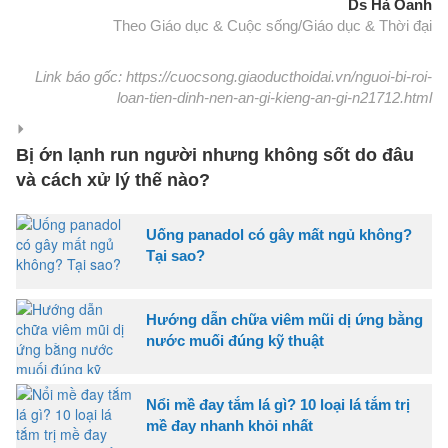
Ds Hà Oanh
Theo Giáo dục & Cuộc sống/Giáo dục & Thời đại
Link báo gốc: https://cuocsong.giaoducthoidai.vn/nguoi-bi-roi-
loan-tien-dinh-nen-an-gi-kieng-an-gi-n21712.html
Bị ớn lạnh run người nhưng không sốt do đâu
và cách xử lý thế nào?
Uống panadol có gây mất ngủ không?
Tại sao?
Hướng dẫn chữa viêm mũi dị ứng bằng
nước muối đúng kỹ thuật
Nổi mề đay tắm lá gì? 10 loại lá tắm trị
mề đay nhanh khỏi nhất