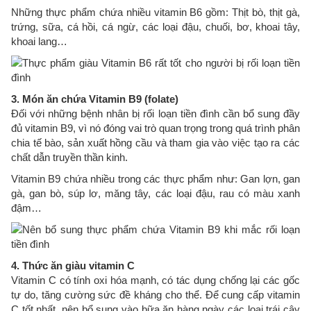
Những thực phẩm chứa nhiều vitamin B6 gồm: Thịt bò, thịt gà,
trứng, sữa, cá hồi, cá ngừ, các loại đậu, chuối, bơ, khoai tây,
khoai lang…
3. Món ăn chứa Vitamin B9 (folate)
Đối với những bệnh nhân bị rối loạn tiền đình cần bổ sung đầy
đủ vitamin B9, vì nó đóng vai trò quan trọng trong quá trình phân
chia tế bào, sản xuất hồng cầu và tham gia vào việc tạo ra các
chất dẫn truyền thần kinh.
Vitamin B9 chứa nhiều trong các thực phẩm như: Gan lợn, gan
gà, gan bò, súp lơ, măng tây, các loại đậu, rau có màu xanh
đậm…
4. Thức ăn giàu vitamin C
Vitamin C có tính oxi hóa mạnh, có tác dụng chống lại các gốc
tự do, tăng cường sức đề kháng cho thể. Để cung cấp vitamin
C tốt nhất, nên bổ sung vào bữa ăn hàng ngày các loại trái cây