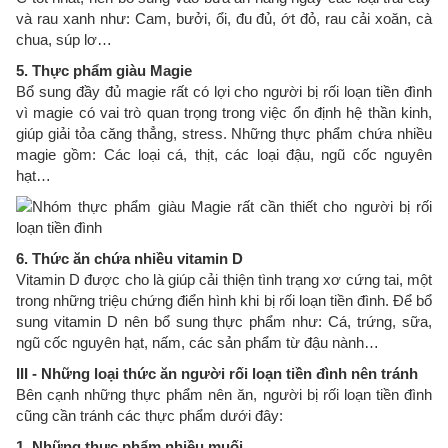
và rau xanh như: Cam, bưởi, ổi, đu đủ, ớt đỏ, rau cải xoăn, cà
chua, súp lơ…
5. Thực phẩm giàu Magie
Bổ sung đầy đủ magie rất có lợi cho người bị rối loạn tiền đình
vì magie có vai trò quan trọng trong việc ổn định hệ thần kinh,
giúp giải tỏa căng thẳng, stress. Những thực phẩm chứa nhiều
magie gồm: Các loại cá, thịt, các loại đậu, ngũ cốc nguyên
hạt…
6. Thức ăn chứa nhiều vitamin D
Vitamin D được cho là giúp cải thiện tình trạng xơ cứng tai, một
trong những triệu chứng điển hình khi bị rối loạn tiền đình. Để bổ
sung vitamin D nên bổ sung thực phẩm như: Cá, trứng, sữa,
ngũ cốc nguyên hạt, nấm, các sản phẩm từ đậu nành…
III - Những loại thức ăn người rối loạn tiền đình nên tránh
Bên cạnh những thực phẩm nên ăn, người bị rối loạn tiền đình
cũng cần tránh các thực phẩm dưới đây:
1. Những thực phẩm nhiều muối