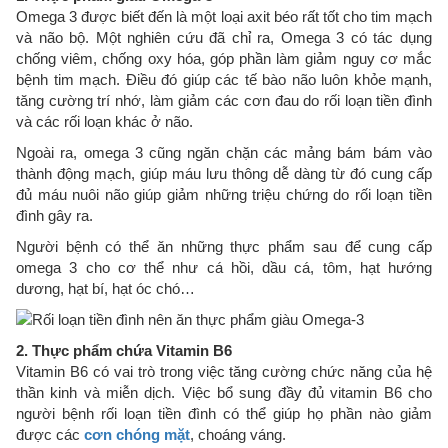
Omega 3 được biết đến là một loại axit béo rất tốt cho tim mạch
và não bộ. Một nghiên cứu đã chỉ ra, Omega 3 có tác dụng
chống viêm, chống oxy hóa, góp phần làm giảm nguy cơ mắc
bệnh tim mạch. Điều đó giúp các tế bào não luôn khỏe mạnh,
tăng cường trí nhớ, làm giảm các cơn đau do rối loạn tiền đình
và các rối loạn khác ở não.
Ngoài ra, omega 3 cũng ngăn chặn các mảng bám bám vào
thành động mạch, giúp máu lưu thông dễ dàng từ đó cung cấp
đủ máu nuôi não giúp giảm những triệu chứng do rối loạn tiền
đình gây ra.
Người bệnh có thể ăn những thực phẩm sau để cung cấp
omega 3 cho cơ thể như cá hồi, dầu cá, tôm, hạt hướng
dương, hạt bí, hạt óc chó…
2. Thực phẩm chứa Vitamin B6
Vitamin B6 có vai trò trong việc tăng cường chức năng của hệ
thần kinh và miễn dịch. Việc bổ sung đầy đủ vitamin B6 cho
người bệnh rối loạn tiền đình có thể giúp họ phần nào giảm
được các
cơn chóng mặt
, choáng váng.