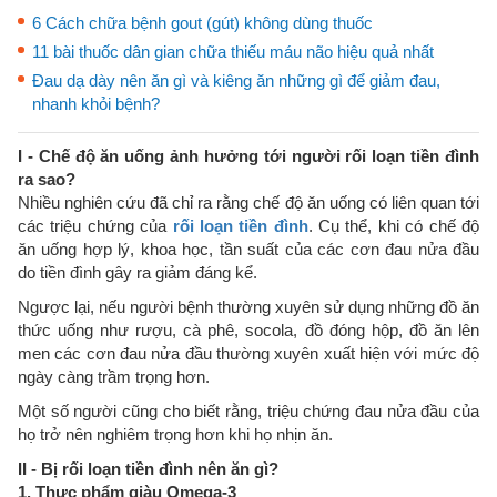
6 Cách chữa bệnh gout (gút) không dùng thuốc
11 bài thuốc dân gian chữa thiếu máu não hiệu quả nhất
Đau dạ dày nên ăn gì và kiêng ăn những gì để giảm đau,
nhanh khỏi bệnh?
I - Chế độ ăn uống ảnh hưởng tới người rối loạn tiền đình
ra sao?
Nhiều nghiên cứu đã chỉ ra rằng chế độ ăn uống có liên quan tới
các triệu chứng của
rối loạn tiền đình
. Cụ thể, khi có chế độ
ăn uống hợp lý, khoa học, tần suất của các cơn đau nửa đầu
do tiền đình gây ra giảm đáng kể.
Ngược lại, nếu người bệnh thường xuyên sử dụng những đồ ăn
thức uống như rượu, cà phê, socola, đồ đóng hộp, đồ ăn lên
men các cơn đau nửa đầu thường xuyên xuất hiện với mức độ
ngày càng trầm trọng hơn.
Một số người cũng cho biết rằng, triệu chứng đau nửa đầu của
họ trở nên nghiêm trọng hơn khi họ nhịn ăn.
II - Bị rối loạn tiền đình nên ăn gì?
1. Thực phẩm giàu Omega-3