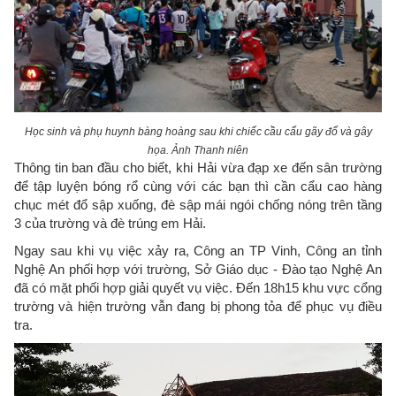
Học sinh và phụ huynh bàng hoàng sau khi chiếc cầu cẩu gãy đổ và gây
họa. Ảnh Thanh niên
Thông tin ban đầu cho biết, khi Hải vừa đạp xe đến sân trường
để tập luyện bóng rổ cùng với các bạn thì cần cẩu cao hàng
chục mét đổ sập xuống, đè sập mái ngói chống nóng trên tầng
3 của trường và đè trúng em Hải.
Ngay sau khi vụ việc xảy ra, Công an TP Vinh, Công an tỉnh
Nghệ An phối hợp với trường, Sở Giáo dục - Đào tạo Nghệ An
đã có mặt phối hợp giải quyết vụ việc. Đến 18h15 khu vực cổng
trường và hiện trường vẫn đang bị phong tỏa để phục vụ điều
tra.