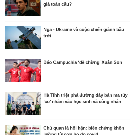
giả toàn cầu?
Nga - Ukraine và cuộc chiến giành bầu
trời
Báo Campuchia ‘dè chừng’ Xuân Son
Hà Tĩnh triệt phá đường dây bán ma túy
‘cỏ’ nhắm vào học sinh và công nhân
Chủ quan là hối hận: biến chứng khôn
lường từ cơn ho do covid