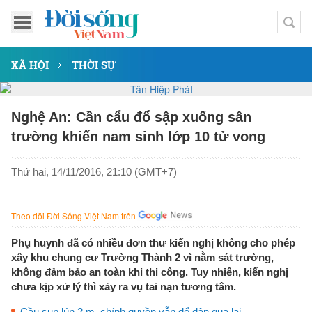
XÃ HỘI
THỜI SỰ
Nghệ An: Cần cẩu đổ sập xuống sân
trường khiến nam sinh lớp 10 tử vong
Thứ hai, 14/11/2016, 21:10 (GMT+7)
Theo dõi Đời Sống Việt Nam trên
Phụ huynh đã có nhiều đơn thư kiến nghị không cho phép
xây khu chung cư Trường Thành 2 vì nằm sát trường,
không đảm bảo an toàn khi thi công. Tuy nhiên, kiến nghị
chưa kịp xử lý thì xảy ra vụ tai nạn tương tâm.
Cầu sụp lún 2 m, chính quyền vẫn để dân qua lại