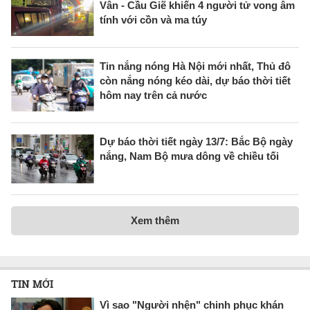
Vân - Cầu Giẽ khiến 4 người tử vong âm
tính với cồn và ma túy
Tin nắng nóng Hà Nội mới nhất, Thủ đô
còn nắng nóng kéo dài, dự báo thời tiết
hôm nay trên cả nước
Dự báo thời tiết ngày 13/7: Bắc Bộ ngày
nắng, Nam Bộ mưa dông về chiều tối
Xem thêm
TIN MỚI
Vì sao "Người nhện" chinh phục khán