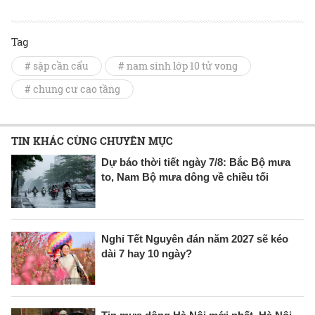
Tag
# sập cần cẩu
# nam sinh lớp 10 tử vong
# chung cư cao tầng
TIN KHÁC CÙNG CHUYÊN MỤC
Dự báo thời tiết ngày 7/8: Bắc Bộ mưa
to, Nam Bộ mưa dông về chiều tối
Nghỉ Tết Nguyên đán năm 2027 sẽ kéo
dài 7 hay 10 ngày?