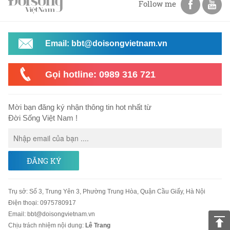
Follow me
Email: bbt@doisongvietnam.vn
Gọi hotline: 0989 316 721
Mời bạn đăng ký nhận thông tin hot nhất từ
Đời Sống Việt Nam !
ĐĂNG KÝ
Trụ sở
:
Số 3, Trung Yên 3, Phường Trung Hòa, Quận Cầu Giấy, Hà Nội
Điện thoại:
0975780917
Email
:
bbt@doisongvietnam.vn
Chịu trách nhiệm nội dung:
Lê Trang