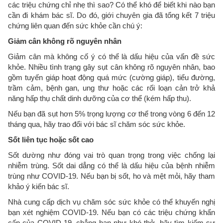
các triệu chứng chỉ nhẹ thì sao? Có thể khó để biết khi nào bạn
cần đi khám bác sĩ. Do đó, giới chuyên gia đã tổng kết 7 triệu
chứng liên quan đến sức khỏe cần chú ý:
Giảm cân không rõ nguyên nhân
Giảm cân mà không cố ý có thể là dấu hiệu của vấn đề sức
khỏe. Nhiều tình trạng gây sụt cân không rõ nguyên nhân, bao
gồm tuyến giáp hoạt động quá mức (cường giáp), tiểu đường,
trầm cảm, bệnh gan, ung thư hoặc các rối loạn cản trở khả
năng hấp thụ chất dinh dưỡng của cơ thể (kém hấp thu).
Nếu bạn đã sụt hơn 5% trọng lượng cơ thể trong vòng 6 đến 12
tháng qua, hãy trao đổi với bác sĩ chăm sóc sức khỏe.
Sốt liên tục hoặc sốt cao
Sốt dường như đóng vai trò quan trọng trong việc chống lại
nhiễm trùng. Sốt dai dẳng có thể là dấu hiệu của bệnh nhiễm
trùng như COVID-19. Nếu bạn bị sốt, ho và mệt mỏi, hãy tham
khảo ý kiến bác sĩ.
Nhà cung cấp dịch vụ chăm sóc sức khỏe có thể khuyến nghị
bạn xét nghiệm COVID-19. Nếu bạn có các triệu chứng khẩn
cấp của COVID-19, chẳng hạn như khó thở, hãy tìm kiếm sự