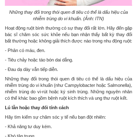
Những thay đổi trong thói quen đi tiêu có thể là dấu hiệu của
nhiễm trùng do vi khuẩn. (Ảnh: ITN)
Hoạt động ruột bình thường có sự thay đổi rất lớn. Hãy đến gặp
bác sĩ chăm sóc sức khỏe nếu bạn nhận thấy bất kỳ thay đổi
bất thường hoặc không giải thích được nào trong nhu động ruột:
- Phân có máu, đen.
- Tiêu chảy hoặc táo bón dai dẳng.
- Đau dạ dày vẫn tiếp diễn.
Những thay đổi trong thói quen đi tiêu có thể là dấu hiệu của
nhiễm trùng do vi khuẩn (như Campylobacter hoặc Salmonella),
nhiễm trùng do vi-rút hoặc ký sinh trùng. Những nguyên nhân
có thể khác bao gồm bệnh ruột kích thích và ung thư ruột kết.
Lú lẫn hoặc thay đổi tính cách
Hãy tìm kiếm sự chăm sóc y tế nếu bạn đột nhiên:
- Khả năng tư duy kém.
- Khó tập trung.