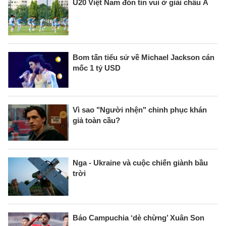
U20 Việt Nam đón tin vui ở giải châu Á
Bom tấn tiểu sử về Michael Jackson cán
mốc 1 tỷ USD
Vì sao "Người nhện" chinh phục khán
giả toàn cầu?
Nga - Ukraine và cuộc chiến giành bầu
trời
Báo Campuchia ‘dè chừng’ Xuân Son