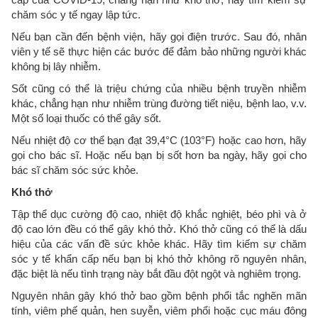
chăm sóc y tế ngay lập tức.
Nếu bạn cần đến bệnh viện, hãy gọi điện trước. Sau đó, nhân
viên y tế sẽ thực hiện các bước để đảm bảo những người khác
không bị lây nhiễm.
Sốt cũng có thể là triệu chứng của nhiều bệnh truyền nhiễm
khác, chẳng hạn như nhiễm trùng đường tiết niệu, bệnh lao, v.v.
Một số loại thuốc có thể gây sốt.
Nếu nhiệt độ cơ thể bạn đạt 39,4°C (103°F) hoặc cao hơn, hãy
gọi cho bác sĩ. Hoặc nếu bạn bị sốt hơn ba ngày, hãy gọi cho
bác sĩ chăm sóc sức khỏe.
Khó thở
Tập thể dục cường độ cao, nhiệt độ khắc nghiệt, béo phì và ở
độ cao lớn đều có thể gây khó thở. Khó thở cũng có thể là dấu
hiệu của các vấn đề sức khỏe khác. Hãy tìm kiếm sự chăm
sóc y tế khẩn cấp nếu bạn bị khó thở không rõ nguyên nhân,
đặc biệt là nếu tình trạng này bắt đầu đột ngột và nghiêm trọng.
Nguyên nhân gây khó thở bao gồm bệnh phổi tắc nghẽn mãn
tính, viêm phế quản, hen suyễn, viêm phổi hoặc cục máu đông