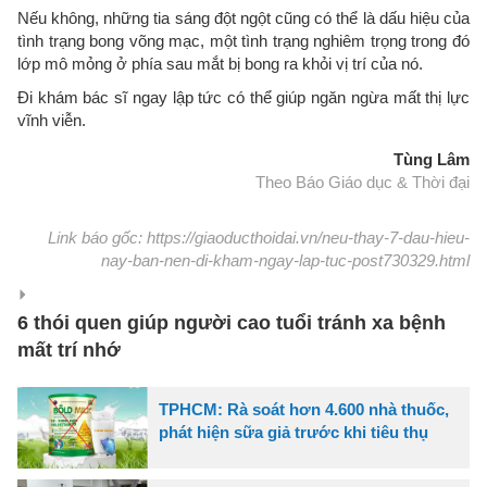
Nếu không, những tia sáng đột ngột cũng có thể là dấu hiệu của
tình trạng bong võng mạc, một tình trạng nghiêm trọng trong đó
lớp mô mỏng ở phía sau mắt bị bong ra khỏi vị trí của nó.
Đi khám bác sĩ ngay lập tức có thể giúp ngăn ngừa mất thị lực
vĩnh viễn.
Tùng Lâm
Theo Báo Giáo dục & Thời đại
Link báo gốc: https://giaoducthoidai.vn/neu-thay-7-dau-hieu-
nay-ban-nen-di-kham-ngay-lap-tuc-post730329.html
6 thói quen giúp người cao tuổi tránh xa bệnh
mất trí nhớ
TPHCM: Rà soát hơn 4.600 nhà thuốc,
phát hiện sữa giả trước khi tiêu thụ