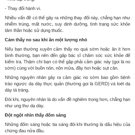
- Thay đổi hành vi.
Nhiều vấn đề có thể gây ra những thay đổi này, chẳng hạn như
nhiễm trùng, mất nước, suy dinh dưỡng, tình trạng sức khỏe
tâm thần hoặc sử dụng thuốc.
Cảm thấy no sau khi ăn một lượng nhỏ
Nếu bạn thường xuyên cảm thấy no quá sớm hoặc ăn ít hơn
bình thường, bạn nên đến gặp bác sĩ chăm sóc sức khỏe để
kiểm tra. Thậm chí bạn có thể gặp phải cảm giác này (gọi là no
sớm) cùng với buồn nôn, nôn mửa, đầy hơi hoặc sụt cân.
Những nguyên nhân gây ra cảm giác no sớm bao gồm bệnh
trào ngược dạ dày thực quản (thường gọi là GERD) và loét dạ
dày tá tràng.
Đôi khi, nguyên nhân là do vấn đề nghiêm trọng hơn, chẳng hạn
như ung thư dạ dày.
Đột ngột nhìn thấy đốm sáng
Những đốm sáng hoặc tia sáng đôi khi thường là dấu hiệu của
chứng đau nửa đầu.