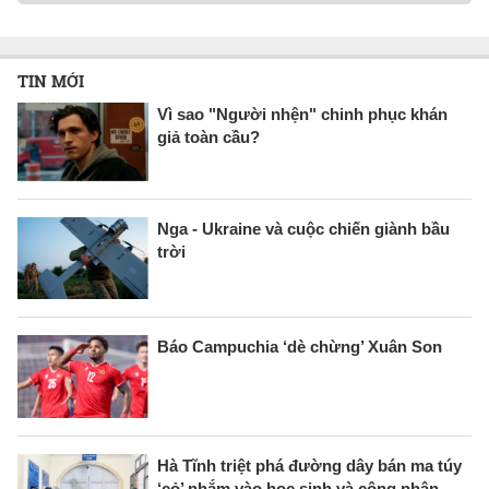
TIN MỚI
Vì sao "Người nhện" chinh phục khán
giả toàn cầu?
Nga - Ukraine và cuộc chiến giành bầu
trời
Báo Campuchia ‘dè chừng’ Xuân Son
Hà Tĩnh triệt phá đường dây bán ma túy
‘cỏ’ nhắm vào học sinh và công nhân