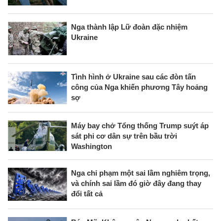
Nga thành lập Lữ đoàn đặc nhiệm
Ukraine
Tình hình ở Ukraine sau các đòn tấn
công của Nga khiến phương Tây hoảng
sợ
Máy bay chở Tổng thống Trump suýt áp
sát phi cơ dân sự trên bầu trời
Washington
Nga chỉ phạm một sai lầm nghiêm trọng,
và chính sai lầm đó giờ đây đang thay
đổi tất cả