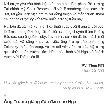
Khi được yêu cầu bình luận về tình hình đàm phán, Bộ trưởng
Tài chính Mỹ Scott Bessent nói với Bloomberg rằng các bên
"rất, rất gần" đến việc tìm ra sự đồng thuận và thỏa thuận "thậm
chí có thể được ký kết sớm nhất là trong tuần này".
Hai bên đã gần ký kết một thỏa thuận vào cuối tháng 2, với buổi
lễ được mong đợi rộng rãi sẽ diễn ra trong chuyến thăm Phòng
Bầu dục của ông Zelensky. Tuy nhiên, sự kiện đã trở thành một
cuộc cãi vã công khai, với việc ông Trump cáo buộc ông
Zelensky thiếu tôn trọng, vô ơn đối với viện trợ của Mỹ trong
quá khứ, miễn cưỡng tìm kiếm hòa bình với Nga và "đánh
cược với Thế chiến III".
PV (Theo RT)
Theo Dân Việt
Link báo gốc: https://danviet.vn/my-yeu-cau-ukraine-boi-thuong-
100-ty-do-la-d1325130.html
Ông Trump giáng đòn đau cho Nga