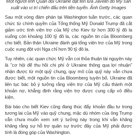
Một người lính Quân đội Ukraine đặt tên lửa Javelin do Mỹ sản
xuất vào vị trí chiến đấu trên tiền tuyến. Ảnh Getty Images
Sau một vòng đàm phán tại Washington tuần trước, các quan
chức từ chính quyền của Tổng thống Mỹ Donald Trump đã cắt
giảm ước tính viện trợ của Mỹ cho Kiev từ hơn 300 tỷ đô la
xuống còn khoảng 100 tỷ đô la, các nguồn tin của Bloomberg
cho biết. Bản thân Ukraine đánh giá tổng viện trợ của Mỹ trong
cuộc xung đột với Nga chỉ hơn 90 tỷ đô la.
Tuy nhiên, các quan chức Mỹ vẫn coi thỏa thuận tài nguyên này
là "cơ hội để thu hồi chi phí ở Ukraine thông qua lợi nhuận"
nhận được từ một quỹ chung, quy mô của quỹ này vẫn chưa
được biết, một nguồn tin của Bloomberg tuyên bố. Ukraine đã
liên tục bác bỏ ý tưởng rằng viện trợ của Mỹ cấu thành một
khoản nợ, khẳng định rằng viện trợ được cung cấp vô điều
kiện.
Bài báo cho biết Kiev cũng đang thúc đẩy khoản đầu tư trong
tương lai của Mỹ vào quỹ chung, mặc dù nhóm của ông Trump
vẫn chưa muốn xem xét ý tưởng này trong khi vẫn khăng
khăng rằng sự hỗ trợ quân sự trước đây của Mỹ phải được
tính là đóng góp của Washington.