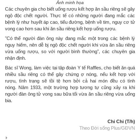
Ảnh minh họa
Các chuyên gia cho biết uống rượu kết hợp ăn sầu riêng sẽ gây
ngộ độc chết người. Thực tế có những người đang mắc các
bệnh lý như huyết áp cao, tiểu đường, bệnh về tim, nguy cơ tử
vong cao hơn sau khi ăn sầu riêng kết hợp uống rượu.
"Có thể người đàn ông này đang mắc một trong các bệnh lý
nguy hiểm, nên dễ bj ngộ độc chết người khi vừa ăn sầu riêng
vừa uống rượu, so với người bình thường", các chuyên gia
nhận định.
Bác sĩ Wong, làm việc tại tập đoàn Y tế Raffles, cho biết ăn quá
nhiều sầu riêng có thể gây chứng ợ nóng, nếu kết hợp với
rượu, tình trạng sẽ tồi tệ hơn bởi cả hai món đều có tính
nóng. Năm 1933, một trường hợp tương tự cũng xảy ra khi
người đàn ông tử vong sau bữa tối vừa ăn sầu riêng vừa uống
bia.
Chi Chi (T/h)
Theo Đời sống Plus/GĐVN