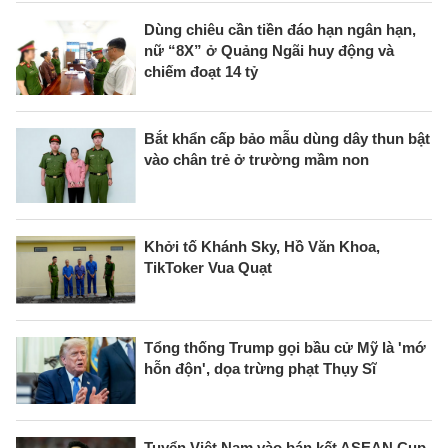
Dùng chiêu cần tiền đáo hạn ngân hạn,
nữ “8X” ở Quảng Ngãi huy động và
chiếm đoạt 14 tỷ
Bắt khẩn cấp bảo mẫu dùng dây thun bật
vào chân trẻ ở trường mầm non
Khởi tố Khánh Sky, Hồ Văn Khoa,
TikToker Vua Quạt
Tổng thống Trump gọi bầu cử Mỹ là 'mớ
hỗn độn', dọa trừng phạt Thụy Sĩ
Tuyển Việt Nam vào bán kết ASEAN Cup