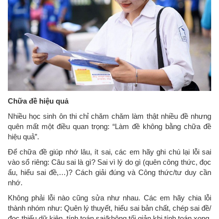
Chữa đề hiệu quả
Nhiều học sinh ôn thi chỉ chăm chăm làm thật nhiều đề nhưng
quên mất một điều quan trọng: “Làm đề không bằng chữa đề
hiệu quả”.
Để chữa đề giúp nhớ lâu, ít sai, các em hãy ghi chú lại lỗi sai
vào sổ riêng: Câu sai là gì? Sai vì lý do gì (quên công thức, đọc
ẩu, hiểu sai đề,…)? Cách giải đúng và Công thức/tư duy cần
nhớ.
Không phải lỗi nào cũng sửa như nhau. Các em hãy chia lỗi
thành nhóm như: Quên lý thuyết, hiểu sai bản chất, chép sai đề/
đọc thiếu dữ kiện, tính toán sai/không tối giản khi tính toán xong.