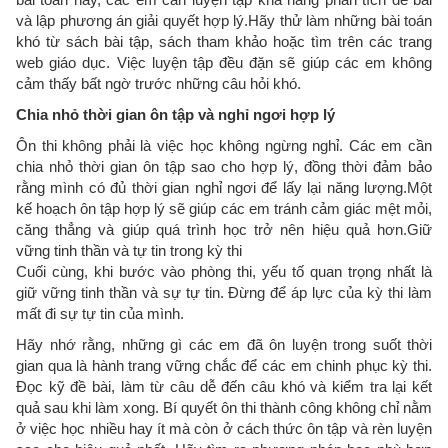
và lập phương án giải quyết hợp lý.Hãy thử làm những bài toán
khó từ sách bài tập, sách tham khảo hoặc tìm trên các trang
web giáo dục. Việc luyện tập đều đặn sẽ giúp các em không
cảm thấy bất ngờ trước những câu hỏi khó.
Chia nhỏ thời gian ôn tập và nghỉ ngơi hợp lý
Ôn thi không phải là việc học không ngừng nghỉ. Các em cần
chia nhỏ thời gian ôn tập sao cho hợp lý, đồng thời đảm bảo
rằng mình có đủ thời gian nghỉ ngơi để lấy lại năng lượng.Một
kế hoạch ôn tập hợp lý sẽ giúp các em tránh cảm giác mệt mỏi,
căng thẳng và giúp quá trình học trở nên hiệu quả hơn.Giữ
vững tinh thần và tự tin trong kỳ thi
Cuối cùng, khi bước vào phòng thi, yếu tố quan trọng nhất là
giữ vững tinh thần và sự tự tin. Đừng để áp lực của kỳ thi làm
mất đi sự tự tin của mình.
Hãy nhớ rằng, những gì các em đã ôn luyện trong suốt thời
gian qua là hành trang vững chắc để các em chinh phục kỳ thi.
Đọc kỹ đề bài, làm từ câu dễ đến câu khó và kiểm tra lại kết
quả sau khi làm xong. Bí quyết ôn thi thành công không chỉ nằm
ở việc học nhiều hay ít mà còn ở cách thức ôn tập và rèn luyện