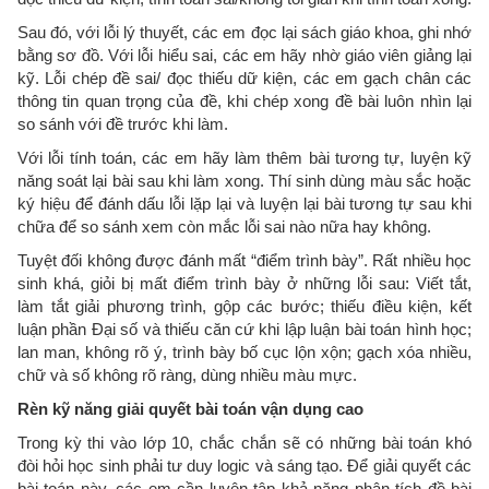
Sau đó, với lỗi lý thuyết, các em đọc lại sách giáo khoa, ghi nhớ
bằng sơ đồ. Với lỗi hiểu sai, các em hãy nhờ giáo viên giảng lại
kỹ. Lỗi chép đề sai/ đọc thiếu dữ kiện, các em gạch chân các
thông tin quan trọng của đề, khi chép xong đề bài luôn nhìn lại
so sánh với đề trước khi làm.
Với lỗi tính toán, các em hãy làm thêm bài tương tự, luyện kỹ
năng soát lại bài sau khi làm xong. Thí sinh dùng màu sắc hoặc
ký hiệu để đánh dấu lỗi lặp lại và luyện lại bài tương tự sau khi
chữa để so sánh xem còn mắc lỗi sai nào nữa hay không.
Tuyệt đối không được đánh mất “điểm trình bày”. Rất nhiều học
sinh khá, giỏi bị mất điểm trình bày ở những lỗi sau: Viết tắt,
làm tắt giải phương trình, gộp các bước; thiếu điều kiện, kết
luận phần Đại số và thiếu căn cứ khi lập luận bài toán hình học;
lan man, không rõ ý, trình bày bố cục lộn xộn; gạch xóa nhiều,
chữ và số không rõ ràng, dùng nhiều màu mực.
Rèn kỹ năng giải quyết bài toán vận dụng cao
Trong kỳ thi vào lớp 10, chắc chắn sẽ có những bài toán khó
đòi hỏi học sinh phải tư duy logic và sáng tạo. Để giải quyết các
bài toán này, các em cần luyện tập khả năng phân tích đề bài