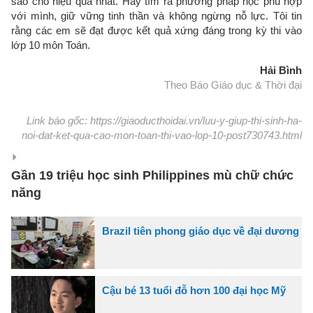
sao cho hiệu quả nhất. Hãy tìm ra phương pháp học phù hợp
với mình, giữ vững tinh thần và không ngừng nỗ lực. Tôi tin
rằng các em sẽ đạt được kết quả xứng đáng trong kỳ thi vào
lớp 10 môn Toán.
Hải Bình
Theo Báo Giáo dục & Thời đại
Link báo gốc: https://giaoducthoidai.vn/luu-y-giup-thi-sinh-ha-
noi-dat-ket-qua-cao-mon-toan-thi-vao-lop-10-post730743.html
Gần 19 triệu học sinh Philippines mù chữ chức
năng
Brazil tiên phong giáo dục về đại dương
Cậu bé 13 tuổi đỗ hơn 100 đại học Mỹ