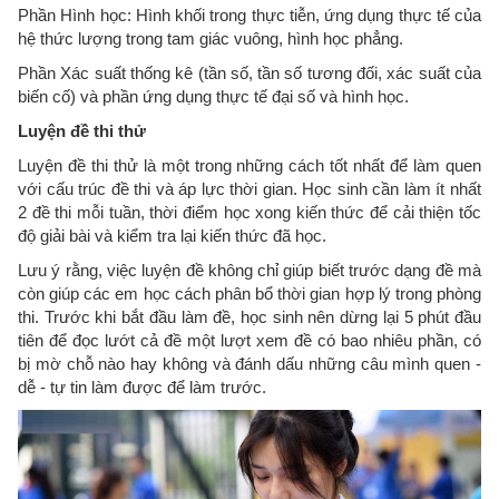
Phần Hình học: Hình khối trong thực tiễn, ứng dụng thực tế của
hệ thức lượng trong tam giác vuông, hình học phẳng.
Phần Xác suất thống kê (tần số, tần số tương đối, xác suất của
biến cố) và phần ứng dụng thực tế đại số và hình học.
Luyện đề thi thử
Luyện đề thi thử là một trong những cách tốt nhất để làm quen
với cấu trúc đề thi và áp lực thời gian. Học sinh cần làm ít nhất
2 đề thi mỗi tuần, thời điểm học xong kiến thức để cải thiện tốc
độ giải bài và kiểm tra lại kiến thức đã học.
Lưu ý rằng, việc luyện đề không chỉ giúp biết trước dạng đề mà
còn giúp các em học cách phân bổ thời gian hợp lý trong phòng
thi. Trước khi bắt đầu làm đề, học sinh nên dừng lại 5 phút đầu
tiên để đọc lướt cả đề một lượt xem đề có bao nhiêu phần, có
bị mờ chỗ nào hay không và đánh dấu những câu mình quen -
dễ - tự tin làm được để làm trước.