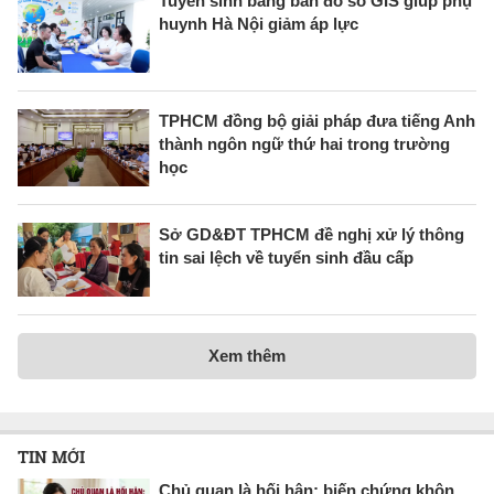
Tuyển sinh bằng bản đồ số GIS giúp phụ
huynh Hà Nội giảm áp lực
TPHCM đồng bộ giải pháp đưa tiếng Anh
thành ngôn ngữ thứ hai trong trường
học
Sở GD&ĐT TPHCM đề nghị xử lý thông
tin sai lệch về tuyển sinh đầu cấp
Xem thêm
TIN MỚI
Chủ quan là hối hận: biến chứng khôn