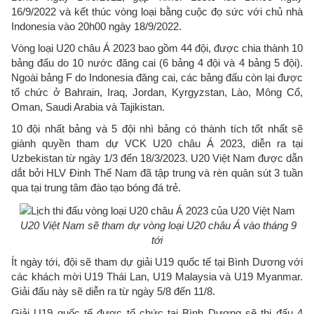
16/9/2022 và kết thúc vòng loại bằng cuộc đọ sức với chủ nhà
Indonesia vào 20h00 ngày 18/9/2022.
Vòng loại U20 châu Á 2023 bao gồm 44 đội, được chia thành 10
bảng đấu do 10 nước đăng cai (6 bảng 4 đội và 4 bảng 5 đội).
Ngoài bảng F do Indonesia đăng cai, các bảng đấu còn lại được
tổ chức ở Bahrain, Iraq, Jordan, Kyrgyzstan, Lào, Mông Cổ,
Oman, Saudi Arabia và Tajikistan.
10 đội nhất bảng và 5 đội nhì bảng có thành tích tốt nhất sẽ
giành quyền tham dự VCK U20 châu Á 2023, diễn ra tại
Uzbekistan từ ngày 1/3 đến 18/3/2023. U20 Việt Nam được dẫn
dắt bởi HLV Đinh Thế Nam đã tập trung và rèn quân sút 3 tuần
qua tại trung tâm đào tạo bóng đá trẻ.
U20 Việt Nam sẽ tham dự vòng loại U20 châu Á vào tháng 9
tới
Ít ngày tới, đội sẽ tham dự giải U19 quốc tế tại Bình Dương với
các khách mời U19 Thái Lan, U19 Malaysia và U19 Myanmar.
Giải đấu này sẽ diễn ra từ ngày 5/8 đến 11/8.
Giải U19 quốc tế được tổ chức tại Bình Dương sẽ thi đấu 4