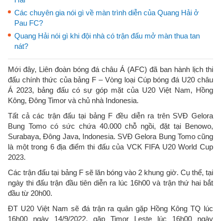
Các chuyên gia nói gì về màn trình diễn của Quang Hải ở
Pau FC?
Quang Hải nói gì khi đội nhà có trận đấu mở màn thua tan
nát?
Mới đây, Liên đoàn bóng đá châu Á (AFC) đã ban hành lịch thi
đấu chính thức của bảng F – Vòng loại Cúp bóng đá U20 châu
Á 2023, bảng đấu có sự góp mặt của U20 Việt Nam, Hồng
Kông, Đông Timor và chủ nhà Indonesia.
Tất cả các trận đấu tại bảng F đều diễn ra trên SVĐ Gelora
Bung Tomo có sức chứa 40.000 chỗ ngồi, đặt tại Benowo,
Surabaya, Đông Java, Indonesia. SVĐ Gelora Bung Tomo cũng
là một trong 6 địa điểm thi đấu của VCK FIFA U20 World Cup
2023.
Các trận đấu tại bảng F sẽ lăn bóng vào 2 khung giờ. Cụ thể, tại
ngày thi đấu trận đầu tiên diễn ra lúc 16h00 và trận thứ hai bắt
đầu từ 20h00.
ĐT U20 Việt Nam sẽ đá trận ra quân gặp Hồng Kông TQ lúc
16h00 ngày 14/9/2022, gặp Timor Leste lúc 16h00 ngày