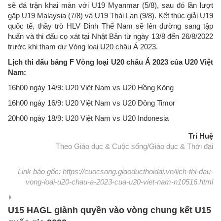
sẽ đá trận khai màn với U19 Myanmar (5/8), sau đó lần lượt
gặp U19 Malaysia (7/8) và U19 Thái Lan (9/8). Kết thúc giải U19
quốc tế, thầy trò HLV Đinh Thế Nam sẽ lên đường sang tập
huấn và thi đấu cọ xát tại Nhật Bản từ ngày 13/8 đến 26/8/2022
trước khi tham dự Vòng loại U20 châu Á 2023.
Lịch thi đấu bảng F Vòng loại U20 châu Á 2023 của U20 Việt
Nam:
16h00 ngày 14/9: U20 Việt Nam vs U20 Hồng Kông
16h00 ngày 16/9: U20 Việt Nam vs U20 Đông Timor
20h00 ngày 18/9: U20 Việt Nam vs U20 Indonesia
Trí Huệ
Theo Giáo dục & Cuộc sống/Giáo dục & Thời đại
Link báo gốc: https://cuocsong.giaoducthoidai.vn/lich-thi-dau-
vong-loai-u20-chau-a-2023-cua-u20-viet-nam-n10516.html
U15 HAGL giành quyền vào vòng chung kết U15