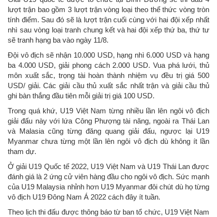
lượt trận bao gồm 3 lượt trận vòng loại theo thể thức vòng tròn
tính điểm. Sau đó sẽ là lượt trận cuối cùng với hai đội xếp nhất
nhì sau vòng loại tranh chung kết và hai đội xếp thứ ba, thứ tư
sẽ tranh hạng ba vào ngày 11/8.
Đội vô địch sẽ nhận 10.000 USD, hạng nhì 6.000 USD và hạng
ba 4.000 USD, giải phong cách 2.000 USD. Vua phá lưới, thủ
môn xuất sắc, trọng tài hoàn thành nhiệm vụ đều trị giá 500
USD/ giải. Các giải cầu thủ xuất sắc nhất trận và giải cầu thủ
ghi bàn thắng đầu tiên mỗi giải trị giá 100 USD.
Trong quá khứ, U19 Việt Nam từng nhiều lần lên ngôi vô địch
giải đấu này với lứa Công Phượng tài năng, ngoài ra Thái Lan
và Malasia cũng từng đăng quang giải đấu, ngược lại U19
Myanmar chưa từng một lần lên ngôi vô địch dù không ít lần
tham dự.
Ở giải U19 Quốc tế 2022, U19 Việt Nam và U19 Thái Lan được
đánh giá là 2 ứng cử viên hàng đầu cho ngôi vô địch. Sức mạnh
của U19 Malaysia nhỉnh hơn U19 Myanmar đôi chút dù họ từng
vô địch U19 Đông Nam Á 2022 cách đây ít tuần.
Theo lịch thi đấu được thông báo từ ban tổ chức, U19 Việt Nam