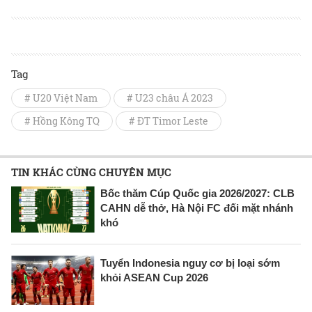
Tag
# U20 Việt Nam
# U23 châu Á 2023
# Hồng Kông TQ
# ĐT Timor Leste
TIN KHÁC CÙNG CHUYÊN MỤC
Bốc thăm Cúp Quốc gia 2026/2027: CLB
CAHN dễ thở, Hà Nội FC đối mặt nhánh
khó
Tuyển Indonesia nguy cơ bị loại sớm
khỏi ASEAN Cup 2026