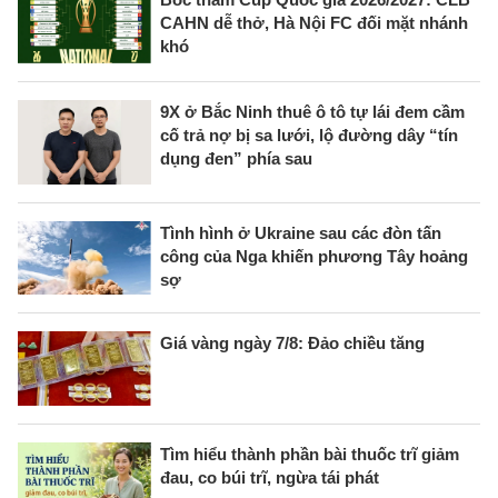
CAHN dễ thở, Hà Nội FC đối mặt nhánh
khó
9X ở Bắc Ninh thuê ô tô tự lái đem cầm
cố trả nợ bị sa lưới, lộ đường dây “tín
dụng đen” phía sau
Tình hình ở Ukraine sau các đòn tấn
công của Nga khiến phương Tây hoảng
sợ
Giá vàng ngày 7/8: Đảo chiều tăng
Tìm hiểu thành phần bài thuốc trĩ giảm
đau, co búi trĩ, ngừa tái phát