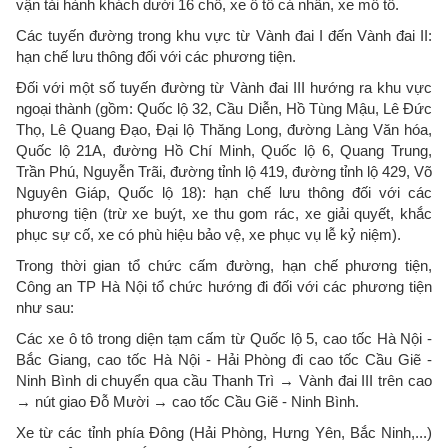
vận tải hành khách dưới 16 chỗ, xe ô tô cá nhân, xe mô tô.
Các tuyến đường trong khu vực từ Vành đai I đến Vành đai II:
hạn chế lưu thông đối với các phương tiện.
Đối với một số tuyến đường từ Vành đai III hướng ra khu vực
ngoại thành (gồm: Quốc lộ 32, Cầu Diễn, Hồ Tùng Mậu, Lê Đức
Thọ, Lê Quang Đạo, Đại lộ Thăng Long, đường Làng Văn hóa,
Quốc lộ 21A, đường Hồ Chí Minh, Quốc lộ 6, Quang Trung,
Trần Phú, Nguyễn Trãi, đường tỉnh lộ 419, đường tỉnh lộ 429, Võ
Nguyên Giáp, Quốc lộ 18): hạn chế lưu thông đối với các
phương tiện (trừ xe buýt, xe thu gom rác, xe giải quyết, khắc
phục sự cố, xe có phù hiệu bảo vệ, xe phục vụ lễ kỷ niệm).
Trong thời gian tổ chức cấm đường, hạn chế phương tiện,
Công an TP Hà Nội tổ chức hướng đi đối với các phương tiện
như sau:
Các xe ô tô trong diện tạm cấm từ Quốc lộ 5, cao tốc Hà Nội -
Bắc Giang, cao tốc Hà Nội - Hải Phòng đi cao tốc Cầu Giẽ -
Ninh Bình di chuyển qua cầu Thanh Trì → Vành đai III trên cao
→ nút giao Đỗ Mười → cao tốc Cầu Giẽ - Ninh Bình.
Xe từ các tỉnh phía Đông (Hải Phòng, Hưng Yên, Bắc Ninh,...)