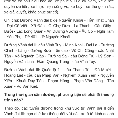
(trừ xe có phù hiệu bảo vệ, xe phục vụ Lễ kỷ niệm, xe được
quyền ưu tiên, xe thực hiện công vụ, xe buýt, xe thu gom rác,
xe giải quyết, khắc phục sự cố).
Ghi chú: Đường Vành đai I: đê Nguyễn Khoái - Trần Khát Chân
- Đại Cồ Việt - Xã Đàn - Ô Chợ Dừa - La Thành - Cầu Giấy -
Bưởi - Lạc Long Quân - An Dương Vương - Âu Cơ - Nghi Tàm
- Yên Phụ - Đê 401 - đê Nguyễn Khoái.
Đường Vành đai II: cầu Vĩnh Tuy - Minh Khai - Đại La - Trường
Chinh - Láng - đường Bưởi trên cao - Võ Chí Công - cầu Nhật
Tân - Võ Nguyên Giáp - Trường Sa - cầu Đông Trù - Lý Sơn -
Nguyễn Văn Linh - Đàm Quang Trung - cầu Vĩnh Tuy.
Đường Vành đai III: Quốc lộ 1 - cầu Thanh Trì - Đỗ Mười -
Hoàng Liệt - cầu cạn Pháp Vân - Nghiêm Xuân Yêm - Nguyễn
Xiển - Khuất Duy Tiến - Phạm Hùng - Phạm Văn Đồng - Tân
Xuân - Võ Văn Kiệt.
Trong thời gian cấm đường, phương tiện sẽ phải đi theo lộ
trình nào?
Theo đó, các tuyến đường trong khu vực từ Vành đai II đến
Vành đai III: hạn chế lưu thông đối với các xe ô tô kinh doanh