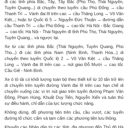
đi các tỉnh phía Bắc, Tây, Tây Bắc (Phú Thọ, Thái Nguyên,
Tuyên Quang...) di chuyển theo tuyến: cầu Phù Đổng → cầu
Thanh Trì → Vành đai III trên cao → cầu Thăng Long → Võ Văn
Kiệt...; hoặc từ Quốc lộ 5 → Nguyễn Đức Thuận → đường dẫn
cầu Thanh Trì → cầu Phù Đổng → cao tốc Hà Nội - Bắc Giang
→ cao tốc Hà Nội - Thái Nguyên đi tỉnh Phú Thọ, Thái Nguyên,
Tuyên Quang... và ngược lại.
Xe từ các tỉnh phía Bắc (Thái Nguyên, Tuyên Quang, Phú
Thọ...) đi các tỉnh phía Nam (Ninh Bình, Thanh Hóa...) di
chuyển theo tuyến: Quốc lộ 2 → Võ Văn Kiệt → cầu Thăng
Long → Vành đai III trên cao → nút giao Đỗ Mười → cao tốc
Cầu Giẽ - Ninh Bình.
Xe ô tô tải có khối lượng toàn bộ theo thiết kế từ 10 tấn trở lên
di chuyển trên tuyến đường Vành đai III trên cao hạn chế di
chuyển xuống các vị trí nút giao trên tuyến đường Phạm Văn
Đồng, Phạm Hùng, Khuất Duy Tiến, Nguyễn Xiển và tuân thủ
sự điều hành, chỉ dẫn của lực lượng chức năng.
Không dừng, đỗ phương tiện trên cầu, cầu vượt, các tuyến
đường tổ chức cấm và tạm cấm các phương tiện lưu thông.
Khuyến cáo Nhân dân từ các tỉnh, địa phương đến Thủ đô Hà