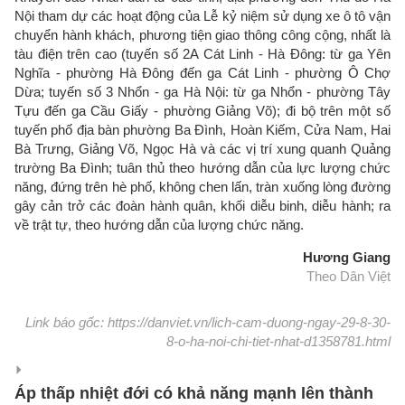
Nội tham dự các hoạt động của Lễ kỷ niệm sử dụng xe ô tô vận
chuyển hành khách, phương tiện giao thông công cộng, nhất là
tàu điện trên cao (tuyến số 2A Cát Linh - Hà Đông: từ ga Yên
Nghĩa - phường Hà Đông đến ga Cát Linh - phường Ô Chợ
Dừa; tuyến số 3 Nhổn - ga Hà Nội: từ ga Nhổn - phường Tây
Tựu đến ga Cầu Giấy - phường Giảng Võ); đi bộ trên một số
tuyến phố địa bàn phường Ba Đình, Hoàn Kiếm, Cửa Nam, Hai
Bà Trưng, Giảng Võ, Ngọc Hà và các vị trí xung quanh Quảng
trường Ba Đình; tuân thủ theo hướng dẫn của lực lượng chức
năng, đứng trên hè phố, không chen lấn, tràn xuống lòng đường
gây cản trở các đoàn hành quân, khối diễu binh, diễu hành; ra
về trật tự, theo hướng dẫn của lượng chức năng.
Hương Giang
Theo Dân Việt
Link báo gốc: https://danviet.vn/lich-cam-duong-ngay-29-8-30-
8-o-ha-noi-chi-tiet-nhat-d1358781.html
Áp thấp nhiệt đới có khả năng mạnh lên thành