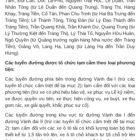
Tàm, Đội Cấn, Dốc La-Pho, Nguyễn Thái Học, Lê Duẩn, Trần
Nhân Tông (từ Lê Duẩn đến Quang Trung), Tràng Thi, Hàng
Khay, Tràng Tiền, Cổ Tân, Phan Chu Trinh (từ Hai Bà Trưng đến
Tràng Tiền); Lê Thánh Tông, Tông Đản (từ Lý Đạo Thành đến
Tràng Tiền), Trần Quang Khải, Trần Khánh Dư, Quang Trung (từ
Lý Thường Kiệt đến Tràng Thi), Lý Thái Tổ, Nguyễn Hữu Huân,
Ngô Quyền (từ Quảng trường ngân hàng Nhà nước đến Tràng
Tiền), Giảng Võ, Láng Hạ, Láng (từ Láng Hạ đến Trần Duy
Hưng).
Các tuyến đường được tổ chức tạm cấm theo loại phương
tiện:
Các tuyến đường phía bên trong đường Vành đai I (trừ các
tuyến tổ chức cấm triệt để tại mục 2): tạm cấm đối với các loại
phương tiện (trừ xe có phù hiệu bảo vệ, xe phục vụ Lễ kỷ niệm,
xe được quyền ưu tiên, xe thực hiện công vụ, xe buýt, xe thu
gom rác, xe giải quyết, khắc phục sự cố).
Các tuyến đường trong khu vực từ đường Vành đai I đến
đường Vành đai II (trừ các tuyến tổ chức cấm triệt để tại mục
2): tạm cấm đối với các xe ô tô tải có khối lượng toàn bộ theo
thiết kế từ 1,5 tấn trở lên, xe ô tô chở khách từ 16 chỗ trở lên