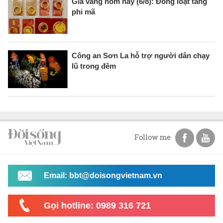
Giá vàng hôm nay (6/8): Đồng loạt tăng
phi mã
Công an Sơn La hỗ trợ người dân chạy
lũ trong đêm
Follow me
Email: bbt@doisongvietnam.vn
Gọi hotline: 0989 316 721