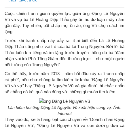
Cuộc chiến tranh giành quyền lực giữa ông Đặng Lê Nguyên
Vũ và vợ bà Lê Hoàng Diệp Thảo gây ồn ào dư luận mấy năm
gần đây. Tuy nhiên, bất chấp mọi ồn ào, ông Vũ chọn cách im
lặng.
Trước khi tranh chấp này xảy ra, ít ai biết đến bà Lê Hoàng
Diệp Thảo cũng như vai trò của bà tại Trung Nguyên. Bởi lẽ, bà
Thảo luôn kín tiếng và im lặng trước truyền thông dù bà "đảm
nhận vai trò Phó Tổng Giám đốc thường trực – như một người
nội tướng của Trung Nguyên".
Có thể thấy, trước năm 2013 – năm bắt đầu xảy ra “tranh chấp
cà phê”, nếu như chúng ta tìm kiếm từ khóa “Đặng Lê Nguyên
Vũ và vợ” hay “Đặng Lê Nguyên Vũ và gia đình” thì chắc chắn
sẽ chẳng có kết quả nào đúng với những gì muốn tìm kiếm.
Lần hiếm hoi ông ​Đặng Lê Nguyên Vũ xuất hiện cùng vợ. Ảnh:
Internet
Thay vào đó, sẽ là hàng loạt câu chuyện về “Doanh nhân Đặng
Lê Nguyên Vũ”, “Đặng Lê Nguyên Vũ và con đường đưa cà