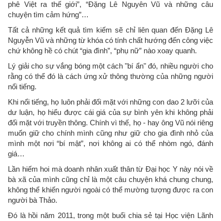
phê Việt ra thế giới”, “Đặng Lê Nguyên Vũ và những câu
chuyện tìm cảm hứng”…
Tất cả những kết quả tìm kiếm sẽ chỉ liên quan đến Đặng Lê
Nguyễn Vũ và những từ khóa có tính chất hướng đến công việc
chứ không hề có chút “gia đình”, “phụ nữ” nào xoay quanh.
Lý giải cho sự vắng bóng một cách "bí ẩn" đó, nhiều người cho
rằng có thể đó là cách ứng xử thông thường của những người
nổi tiếng.
Khi nổi tiếng, họ luôn phải đối mặt với những con dao 2 lưỡi của
dư luận, họ hiểu được cái giá của sự bình yên khi không phải
đối mặt với truyền thông. Chính vì thế, họ - hay ông Vũ nói riêng
muốn giữ cho chính mình cũng như giữ cho gia đình nhỏ của
mình một nơi “bí mật”, nơi không ai có thể nhòm ngó, đánh
giá…
Lần hiếm hoi mà doanh nhân xuất thân từ Đại học Y này nói về
bà xã của mình cũng chỉ là một câu chuyện khá chung chung,
không thể khiến người ngoài có thể mường tượng được ra con
người bà Thảo.
Đó là hồi năm 2011, trong một buổi chia sẻ tại Học viện Lãnh