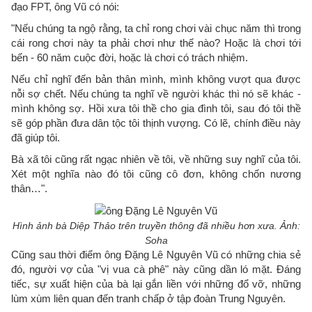
đạo FPT, ông Vũ có nói:
"Nếu chúng ta ngộ rằng, ta chỉ rong chơi vài chục năm thì trong
cái rong chơi này ta phải chơi như thế nào? Hoặc là chơi tới
bến - 60 năm cuộc đời, hoặc là chơi có trách nhiệm.
Nếu chỉ nghĩ đến bản thân mình, mình không vượt qua được
nỗi sợ chết. Nếu chúng ta nghĩ về người khác thì nó sẽ khác -
mình không sợ. Hồi xưa tôi thề cho gia đình tôi, sau đó tôi thề
sẽ góp phần đưa dân tộc tôi thịnh vượng. Có lẽ, chính điều này
đã giúp tôi.
Bà xã tôi cũng rất ngạc nhiên về tôi, về những suy nghĩ của tôi.
Xét một nghĩa nào đó tôi cũng cô đơn, không chốn nương
thân…".
Hình ảnh bà Diệp Thảo trên truyền thông đã nhiều hơn xưa. Ảnh:
Soha
Cũng sau thời điểm ông Đặng Lê Nguyên Vũ có những chia sẻ
đó, người vợ của "vị vua cà phê" này cũng dần ló mặt. Đáng
tiếc, sự xuất hiện của bà lại gắn liền với những đổ vỡ, những
lùm xùm liên quan đến tranh chấp ở tập đoàn Trung Nguyên.