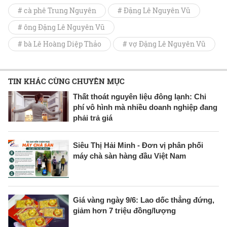
# cà phê Trung Nguyên
# Đặng Lê Nguyên Vũ
# ông Đặng Lê Nguyên Vũ
# bà Lê Hoàng Diệp Thảo
# vợ Đặng Lê Nguyên Vũ
TIN KHÁC CÙNG CHUYÊN MỤC
Thất thoát nguyên liệu đông lạnh: Chi
phí vô hình mà nhiều doanh nghiệp đang
phải trả giá
Siêu Thị Hải Minh - Đơn vị phân phối
máy chà sàn hàng đầu Việt Nam
Giá vàng ngày 9/6: Lao dốc thẳng đứng,
giảm hơn 7 triệu đồng/lượng