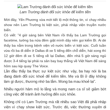
Lam Trường đánh đổi sức khỏe để kiếm tiền
Mới đây, Yến Phương vừa mới tiết lộ một thông tin, vì chạy nhiều
show nên Lam Trường bị kiệt sức, phải nhập viện truyền nước
biển.
Cô viết: "4 giờ sáng bên Việt Nam rồi thấy ba Lam Trường gọi
facetime, tưởng ba nửa đêm giật mình dậy nên gọi kiếm Bì. Ai dè
thấy ba nằm trong bệnh viện vô nước biển vì kiệt sức. Cuối tuần
vừa rồi ba đi diễn ở Dallas đi xe 5 tiếng đến chỗ diễn, hát xong thì
12 giờ đêm đi xe 5 tiếng về lại Dallas, đến nhà 5 giờ sáng ngủ
được 3-4 tiếng lại phải ra sân bay bay thẳng về Việt Nam để sáng
hôm sau kịp quay The Voice.
Lần đầu thấy ba thực sự kiệt sức như vậy, ba hay nói là ba
đang đánh đổi sức khoẻ để kiếm tiền. Mẹ và Bì ở đây không
làm gì được, thương nhớ ba lắm. Mong ba mau khoẻ lại".
Nhiều người hâm mộ lo lắng và mong nam ca sĩ sẽ giảm bớt
công việc để tránh ảnh hưởng đến sức khỏe.
Không chỉ có Lam Trường mà rất nhiều sao Việt đã phải nhập
viện vì chạy show kiệt sức. Trước đó, việc thường xuyên di