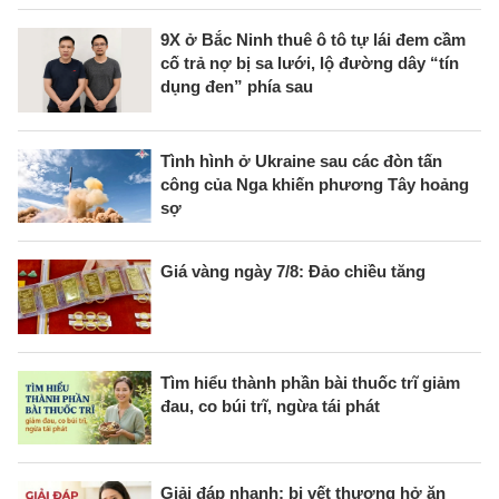
9X ở Bắc Ninh thuê ô tô tự lái đem cầm
cố trả nợ bị sa lưới, lộ đường dây “tín
dụng đen” phía sau
Tình hình ở Ukraine sau các đòn tấn
công của Nga khiến phương Tây hoảng
sợ
Giá vàng ngày 7/8: Đảo chiều tăng
Tìm hiểu thành phần bài thuốc trĩ giảm
đau, co búi trĩ, ngừa tái phát
Giải đáp nhanh: bị vết thương hở ăn