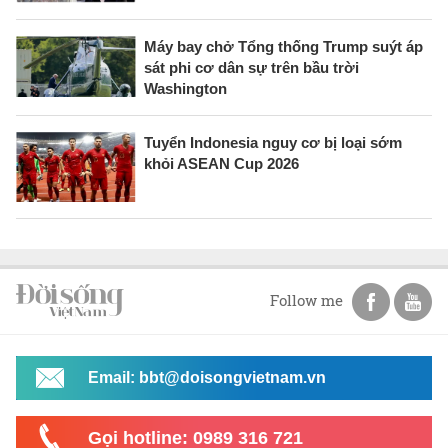
Máy bay chở Tổng thống Trump suýt áp
sát phi cơ dân sự trên bầu trời
Washington
Tuyển Indonesia nguy cơ bị loại sớm
khỏi ASEAN Cup 2026
Follow me
Email: bbt@doisongvietnam.vn
Gọi hotline: 0989 316 721